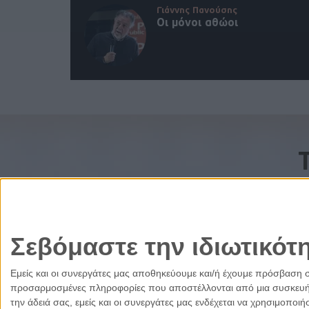
Γιάννης Πανούσης
Οι μόνοι αθώοι
Σεβόμαστε την ιδιωτικότ
Εμείς και οι συνεργάτες μας αποθηκεύουμε και/ή έχουμε πρόσβαση 
προσαρμοσμένες πληροφορίες που αποστέλλονται από μια συσκευή γι
την άδειά σας, εμείς και οι συνεργάτες μας ενδέχεται να χρησιμοπ