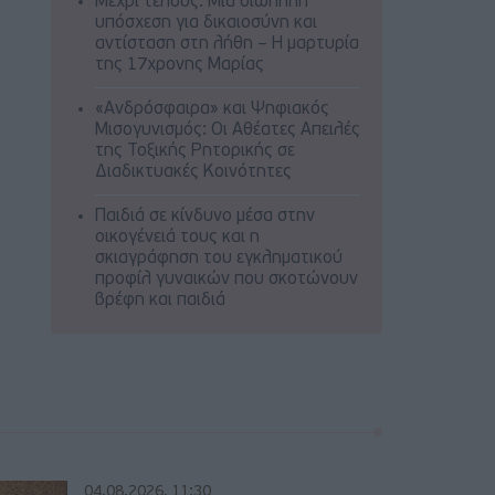
Μέχρι τέλους: Μια σιωπηλή
υπόσχεση για δικαιοσύνη και
αντίσταση στη λήθη – Η μαρτυρία
της 17χρονης Μαρίας
«Ανδρόσφαιρα» και Ψηφιακός
Μισογυνισμός: Οι Αθέατες Απειλές
της Τοξικής Ρητορικής σε
Διαδικτυακές Κοινότητες
Παιδιά σε κίνδυνο μέσα στην
οικογένειά τους και η
σκιαγράφηση του εγκληματικού
προφίλ γυναικών που σκοτώνουν
βρέφη και παιδιά
04.08.2026, 11:30