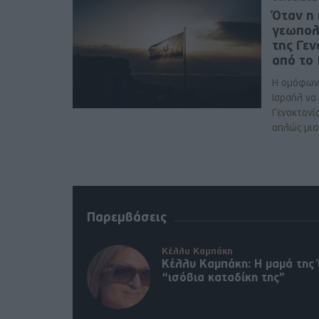
Όταν η 
γεωπολ
της Γε
από το
Η ομόφων
Ισραήλ να
Γενοκτονί
απλώς μια 
Παρεμβάσεις
Κέλλυ Καμπάκη
Κέλλυ Καμπάκη: Η μαμά της 
“ισόβια καταδίκη της”