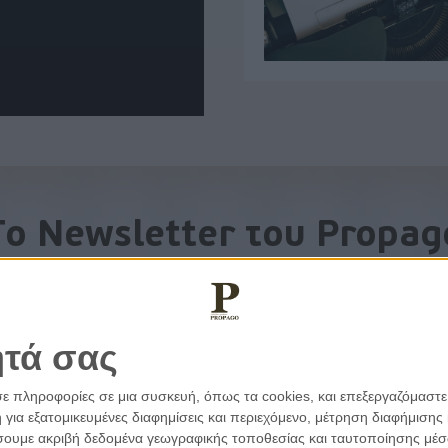
To Newsletter του Propag
Λάβετε την ανάλυση της ημέρας στο email σας
ητά σας
σε πληροφορίες σε μια συσκευή, όπως τα cookies, και επεξεργαζόμαστ
α εξατομικευμένες διαφημίσεις και περιεχόμενο, μέτρηση διαφήμισης 
οιήσουμε ακριβή δεδομένα γεωγραφικής τοποθεσίας και ταυτοποίησης μέ