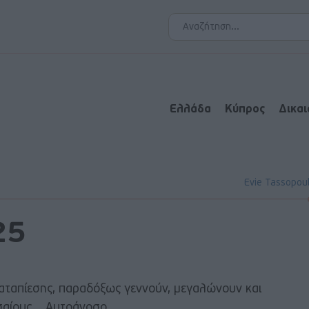
Ελλάδα
Κύπρος
Δικα
Evie Tassopou
25
 καταπίεσης, παραδόξως γεννούν, μεγαλώνουν και
σαίους .. Αυτοάνοσο.