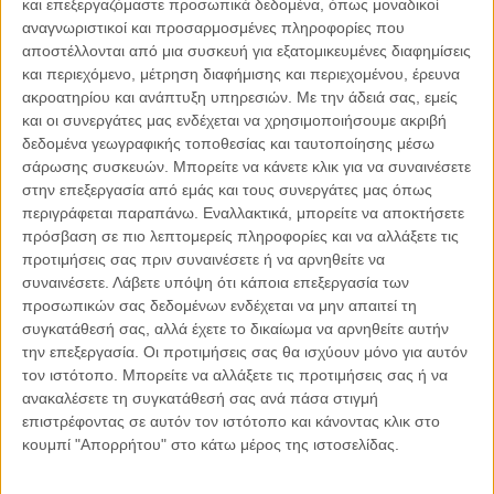
και επεξεργαζόμαστε προσωπικά δεδομένα, όπως μοναδικοί
αναγνωριστικοί και προσαρμοσμένες πληροφορίες που
αποστέλλονται από μια συσκευή για εξατομικευμένες διαφημίσεις
και περιεχόμενο, μέτρηση διαφήμισης και περιεχομένου, έρευνα
04.08.2026, 11:30
ακροατηρίου και ανάπτυξη υπηρεσιών.
Με την άδειά σας, εμείς
Στην εποχή της κατανόησης της πληροφορίας
και οι συνεργάτες μας ενδέχεται να χρησιμοποιήσουμε ακριβή
Ζούμε σε μια παράδοξη εποχή. Ποτέ άλλοτε στην ιστορία της
δεδομένα γεωγραφικής τοποθεσίας και ταυτοποίησης μέσω
ανθρωπότητας δεν είχαμε πρόσβαση σε τόση πληροφορία. Μέσα σε
σάρωσης συσκευών. Μπορείτε να κάνετε κλικ για να συναινέσετε
λίγα..
στην επεξεργασία από εμάς και τους συνεργάτες μας όπως
περιγράφεται παραπάνω. Εναλλακτικά, μπορείτε να αποκτήσετε
πρόσβαση σε πιο λεπτομερείς πληροφορίες και να αλλάξετε τις
προτιμήσεις σας πριν συναινέσετε ή να αρνηθείτε να
συναινέσετε.
Λάβετε υπόψη ότι κάποια επεξεργασία των
Παρεμβάσεις
προσωπικών σας δεδομένων ενδέχεται να μην απαιτεί τη
συγκατάθεσή σας, αλλά έχετε το δικαίωμα να αρνηθείτε αυτήν
Κέλλυ Καμπάκη
την επεξεργασία. Οι προτιμήσεις σας θα ισχύουν μόνο για αυτόν
Κέλλυ Καμπάκη: Η μαμά της Έμμας
τον ιστότοπο. Μπορείτε να αλλάξετε τις προτιμήσεις σας ή να
γράφει για την “ισόβια καταδίκη
ανακαλέσετε τη συγκατάθεσή σας ανά πάσα στιγμή
της”
επιστρέφοντας σε αυτόν τον ιστότοπο και κάνοντας κλικ στο
κουμπί "Απορρήτου" στο κάτω μέρος της ιστοσελίδας.
Γιάννης Πανούσης