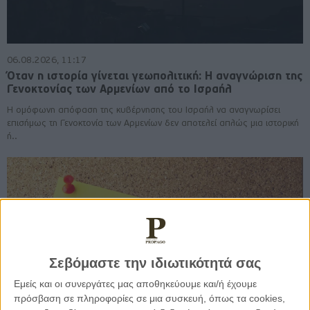
06.08.2026, 11:17
Όταν η ιστορία γίνεται γεωπολιτική: Η αναγνώριση της
Γενοκτονίας των Αρμενίων από το Ισραήλ
Η ομόφωνη απόφαση της κυβέρνησης του Ισραήλ να αναγνωρίσει
επισήμως τη Γενοκτονία των Αρμενίων δεν αποτελεί απλώς μια ιστορική
ή..
Σεβόμαστε την ιδιωτικότητά σας
Εμείς και οι συνεργάτες μας αποθηκεύουμε και/ή έχουμε
πρόσβαση σε πληροφορίες σε μια συσκευή, όπως τα cookies,