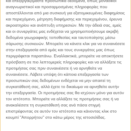
και επεξεργαζόμαστε προσωπικά δεδομένα, όπως μοναδικοί
αναγνωριστικοί και προσαρμοσμένες πληροφορίες που
αποστέλλονται από μια συσκευή για εξατομικευμένες διαφημίσεις
06.08.2026, 11:17
και περιεχόμενο, μέτρηση διαφήμισης και περιεχομένου, έρευνα
Όταν η ιστορία γίνεται γεωπολιτική: Η αναγνώριση της
ακροατηρίου και ανάπτυξη υπηρεσιών.
Με την άδειά σας, εμείς
Γενοκτονίας των Αρμενίων από το Ισραήλ
και οι συνεργάτες μας ενδέχεται να χρησιμοποιήσουμε ακριβή
Η ομόφωνη απόφαση της κυβέρνησης του Ισραήλ να αναγνωρίσει
δεδομένα γεωγραφικής τοποθεσίας και ταυτοποίησης μέσω
επισήμως τη Γενοκτονία των Αρμενίων δεν αποτελεί απλώς μια ιστορική
σάρωσης συσκευών. Μπορείτε να κάνετε κλικ για να συναινέσετε
ή..
στην επεξεργασία από εμάς και τους συνεργάτες μας όπως
περιγράφεται παραπάνω. Εναλλακτικά, μπορείτε να αποκτήσετε
πρόσβαση σε πιο λεπτομερείς πληροφορίες και να αλλάξετε τις
προτιμήσεις σας πριν συναινέσετε ή να αρνηθείτε να
συναινέσετε.
Λάβετε υπόψη ότι κάποια επεξεργασία των
Παρεμβάσεις
προσωπικών σας δεδομένων ενδέχεται να μην απαιτεί τη
συγκατάθεσή σας, αλλά έχετε το δικαίωμα να αρνηθείτε αυτήν
Κέλλυ Καμπάκη
την επεξεργασία. Οι προτιμήσεις σας θα ισχύουν μόνο για αυτόν
Κέλλυ Καμπάκη: Η μαμά της Έμμας
τον ιστότοπο. Μπορείτε να αλλάξετε τις προτιμήσεις σας ή να
γράφει για την “ισόβια καταδίκη
ανακαλέσετε τη συγκατάθεσή σας ανά πάσα στιγμή
της”
επιστρέφοντας σε αυτόν τον ιστότοπο και κάνοντας κλικ στο
κουμπί "Απορρήτου" στο κάτω μέρος της ιστοσελίδας.
Γιάννης Πανούσης