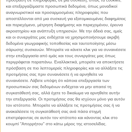
Εθνικό & Καποδιστριακό Πανεπιστήμιο Αθηνών
και επεξεργαζόμαστε προσωπικά δεδομένα, όπως μοναδικοί
αναγνωριστικοί και προσαρμοσμένες πληροφορίες που
αποστέλλονται από μια συσκευή για εξατομικευμένες διαφημίσεις
Πρόεδρος Οργανισμού Αντισεισμικού Σχεδιασμού &
και περιεχόμενο, μέτρηση διαφήμισης και περιεχομένου, έρευνα
Προστασίας
ακροατηρίου και ανάπτυξη υπηρεσιών.
Με την άδειά σας, εμείς
και οι συνεργάτες μας ενδέχεται να χρησιμοποιήσουμε ακριβή
δεδομένα γεωγραφικής τοποθεσίας και ταυτοποίησης μέσω
Πρ. Πρόεδρος της Ελληνικής Γεωλογικής Εταιρίας
σάρωσης συσκευών. Μπορείτε να κάνετε κλικ για να συναινέσετε
Κοινοποιήστε:
στην επεξεργασία από εμάς και τους συνεργάτες μας όπως
περιγράφεται παραπάνω. Εναλλακτικά, μπορείτε να αποκτήσετε
Facebook
X
LinkedIn
WhatsApp
πρόσβαση σε πιο λεπτομερείς πληροφορίες και να αλλάξετε τις
προτιμήσεις σας πριν συναινέσετε ή να αρνηθείτε να
Εκτύπωση
συναινέσετε.
Λάβετε υπόψη ότι κάποια επεξεργασία των
προσωπικών σας δεδομένων ενδέχεται να μην απαιτεί τη
συγκατάθεσή σας, αλλά έχετε το δικαίωμα να αρνηθείτε αυτήν
την επεξεργασία. Οι προτιμήσεις σας θα ισχύουν μόνο για αυτόν
τον ιστότοπο. Μπορείτε να αλλάξετε τις προτιμήσεις σας ή να
ΤΟ ΘΕΜΑ
ΤΗΣ ΗΜΈΡΑΣ
ανακαλέσετε τη συγκατάθεσή σας ανά πάσα στιγμή
επιστρέφοντας σε αυτόν τον ιστότοπο και κάνοντας κλικ στο
Διαβάστε περισσότερα:
κουμπί "Απορρήτου" στο κάτω μέρος της ιστοσελίδας.