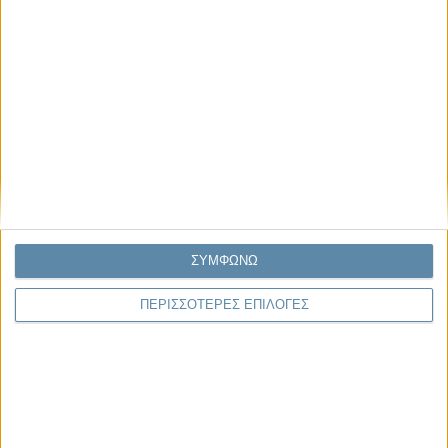
29.07.2026, 11:20
Η κρίση της προσδοκίας
Κάθε εποχή έχει τη δική της μεγάλη πολιτική κρίση. Άλλοτε ήταν η
κρίση της νομιμοποίησης. Άλλοτε η κρίση της
αντιπροσώπευσης...
ΣΥΜΦΩΝΩ
Παρεμβάσεις
ΠΕΡΙΣΣΟΤΕΡΕΣ ΕΠΙΛΟΓΕΣ
Κέλλυ Καμπάκη
Κέλλυ Καμπάκη: Η μαμά της Έμμας
γράφει για την “ισόβια καταδίκη
της”