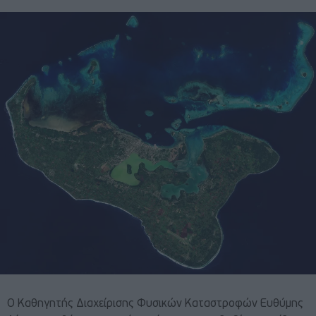
Ο Καθηγητής Διαχείρισης Φυσικών Καταστροφών Ευθύμης