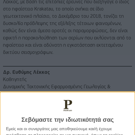
Λέκκας, με βάση τις επιτόπιες έρευνες που διεξήγαγε ο ίδιος
στο ηφαίστειο Krakatau, το οποίο ανήκει σε ίδιο
γεωτεκτονικό πλαίσιο, το Δεκέμβριο του 2018, τονίζει τη
δυσκολία πρόβλεψης της εξέλιξης τέτοιων φαινομένων,
καθώς δεν είναι άμεσα ορατές οι παραμορφώσεις, δεν είναι
εφικτή η παρακολούθηση των αερίων που εκλύονται από το
ηφαίστειο και είναι αδύνατη η εγκατάσταση εκτεταμένου
δικτύου σεισμογράφων.
Δρ. Ευθύμης Λέκκας
Καθηγητής
Δυναμικής Τεκτονικής Εφαρμοσμένης Γεωλογίας &
Διαχείρισης Φυσικών Καταστροφών
Διευθυντής Εργαστηρίου Διαχείρισης Καταστροφών
Διευθυντής ΠΜΣ “Στρατηγικές Διαχείρισης Περιβάλλοντος,
Καταστροφών & Κρίσεων”
Σεβόμαστε την ιδιωτικότητά σας
Εμείς και οι συνεργάτες μας αποθηκεύουμε και/ή έχουμε
Πρόεδρος Τμήματος Γεωλογίας και Γεωπεριβάλλοντος
πρόσβαση σε πληροφορίες σε μια συσκευή, όπως τα cookies,