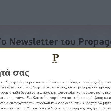
To Newsletter του Propag
Λάβετε την ανάλυση της ημέρας στο email σας
ητά σας
σε πληροφορίες σε μια συσκευή, όπως τα cookies, και επεξεργαζόμαστ
α εξατομικευμένες διαφημίσεις και περιεχόμενο, μέτρηση διαφήμισης 
οιήσουμε ακριβή δεδομένα γεωγραφικής τοποθεσίας και ταυτοποίησης μέ
εται παραπάνω. Εναλλακτικά, μπορείτε να αποκτήσετε πρόσβαση σε πιο
άποια επεξεργασία των προσωπικών σας δεδομένων ενδέχεται να μην απ
τόν τον ιστότοπο. Μπορείτε να αλλάξετε τις προτιμήσεις σας ή να ανα
εμβάσεις