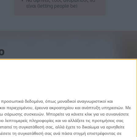
Να αφήνεις τους ανθρώπους να
είναι (letting people be)
o
ε προσωπικά δεδομένα, όπως μοναδικοί αναγνωριστικοί και
και περιεχομένου, έρευνα ακροατηρίου και ανάπτυξη υπηρεσιών.
Με
σω σάρωσης συσκευών. Μπορείτε να κάνετε κλικ για να συναινέσετε
 λεπτομερείς πληροφορίες και να αλλάξετε τις προτιμήσεις σας
αιτεί τη συγκατάθεσή σας, αλλά έχετε το δικαίωμα να αρνηθείτε
καλέσετε τη συγκατάθεσή σας ανά πάσα στιγμή επιστρέφοντας σε
Designed by Porcupine Colors
-
Developed by Joinweb