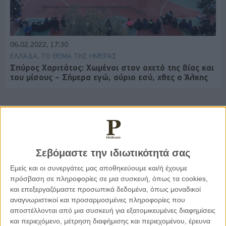
06.02.2022, 17:30
ΕΛΛΆΔΑ, ΤΟ ΘΈΜΑ ΤΗΣ ΗΜΈΡΑΣ
Σπύρος Χαριτάτος: Χωμένοι στον οχετό της βίας και
του μίσους – Σήμερα εγώ, αύριο εσύ, χθες ο Άλκης
Παρεμβάσεις
Σεβόμαστε την ιδιωτικότητά σας
Κέλλυ Καμπάκη
Εμείς και οι συνεργάτες μας αποθηκεύουμε και/ή έχουμε
Κέλλυ Καμπάκη: Η μαμά της Έμμας
πρόσβαση σε πληροφορίες σε μια συσκευή, όπως τα cookies,
γράφει για την “ισόβια καταδίκη
της”
και επεξεργαζόμαστε προσωπικά δεδομένα, όπως μοναδικοί
αναγνωριστικοί και προσαρμοσμένες πληροφορίες που
αποστέλλονται από μια συσκευή για εξατομικευμένες διαφημίσεις
και περιεχόμενο, μέτρηση διαφήμισης και περιεχομένου, έρευνα
Γιάννης Πανούσης