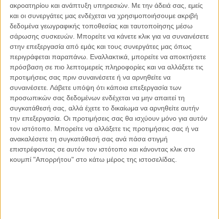
ακροατηρίου και ανάπτυξη υπηρεσιών.
Με την άδειά σας, εμείς
Οι μόνοι αθώοι
και οι συνεργάτες μας ενδέχεται να χρησιμοποιήσουμε ακριβή
δεδομένα γεωγραφικής τοποθεσίας και ταυτοποίησης μέσω
σάρωσης συσκευών. Μπορείτε να κάνετε κλικ για να συναινέσετε
στην επεξεργασία από εμάς και τους συνεργάτες μας όπως
περιγράφεται παραπάνω. Εναλλακτικά, μπορείτε να αποκτήσετε
Αντώνιος Ντακανάλης
πρόσβαση σε πιο λεπτομερείς πληροφορίες και να αλλάξετε τις
Τέμπη: Η Κορυφή του Παγόβουνου
μιας Κοινωνίας που βράζει
προτιμήσεις σας πριν συναινέσετε ή να αρνηθείτε να
συναινέσετε.
Λάβετε υπόψη ότι κάποια επεξεργασία των
προσωπικών σας δεδομένων ενδέχεται να μην απαιτεί τη
συγκατάθεσή σας, αλλά έχετε το δικαίωμα να αρνηθείτε αυτήν
την επεξεργασία. Οι προτιμήσεις σας θα ισχύουν μόνο για αυτόν
Γιάννης Πανούσης
τον ιστότοπο. Μπορείτε να αλλάξετε τις προτιμήσεις σας ή να
Μικροδιάβολοι ή άγουροι
εγκληματίες; – Άρθρο – παρέμβαση
ανακαλέσετε τη συγκατάθεσή σας ανά πάσα στιγμή
στο Propago του Γιάννη Πανούση
επιστρέφοντας σε αυτόν τον ιστότοπο και κάνοντας κλικ στο
κουμπί "Απορρήτου" στο κάτω μέρος της ιστοσελίδας.
Μαργαρίτης Τζίμας
Ο απέναντι