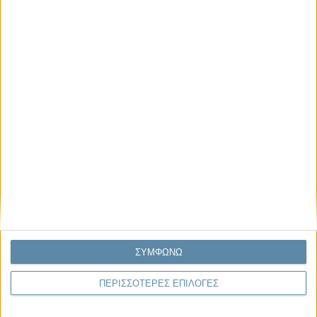
Μας αφορά
Πρόσφατα
Η κρίση της προσδοκίας
Ο Όλυμπος εντάχθηκε στον Κατάλογο Μνημείων
Παγκόσμιας Κληρονομιάς της UNESCO
Σεισμοί Βενεζουέλας 2026: Επιτόπια Διερεύνηση,
Τεκμηρίωση και Διδάγματα
Ανθισμένη συ-στολή
Να αφήνεις τους ανθρώπους να είναι (letting
ΣΥΜΦΩΝΩ
people be)
ΠΕΡΙΣΣΟΤΕΡΕΣ ΕΠΙΛΟΓΕΣ