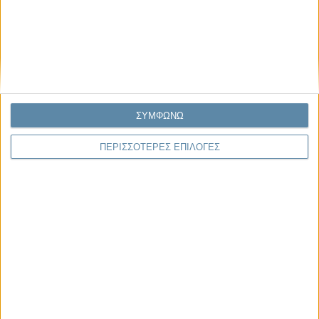
Μας αφορά
Πρόσφατα
Η κρίση της προσδοκίας
Ο Όλυμπος εντάχθηκε στον Κατάλογο Μνημείων
Παγκόσμιας Κληρονομιάς της UNESCO
ΣΥΜΦΩΝΩ
Σεισμοί Βενεζουέλας 2026: Επιτόπια Διερεύνηση,
Τεκμηρίωση και Διδάγματα
ΠΕΡΙΣΣΟΤΕΡΕΣ ΕΠΙΛΟΓΕΣ
Ανθισμένη συ-στολή
Να αφήνεις τους ανθρώπους να είναι (letting
people be)
To Newsletter του Propago
Λάβετε την ανάλυση της ημέρας στο email σας