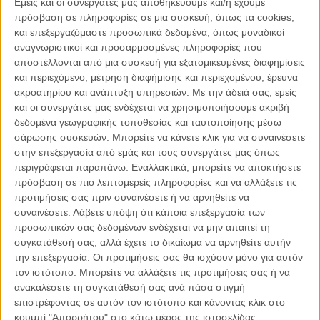
Εμείς και οι συνεργάτες μας αποθηκεύουμε και/ή έχουμε
πρόσβαση σε πληροφορίες σε μια συσκευή, όπως τα cookies,
29.03.2021, 7:54
και επεξεργαζόμαστε προσωπικά δεδομένα, όπως μοναδικοί
ΤΟ ΘΈΜΑ ΤΗΣ ΗΜΈΡΑΣ
αναγνωριστικοί και προσαρμοσμένες πληροφορίες που
Η ζωή στο ίδρυμα, ο παγωμένος χρόνος, η αναπηρία
αποστέλλονται από μια συσκευή για εξατομικευμένες διαφημίσεις
και εμείς
και περιεχόμενο, μέτρηση διαφήμισης και περιεχομένου, έρευνα
ακροατηρίου και ανάπτυξη υπηρεσιών.
Με την άδειά σας, εμείς
και οι συνεργάτες μας ενδέχεται να χρησιμοποιήσουμε ακριβή
δεδομένα γεωγραφικής τοποθεσίας και ταυτοποίησης μέσω
σάρωσης συσκευών. Μπορείτε να κάνετε κλικ για να συναινέσετε
στην επεξεργασία από εμάς και τους συνεργάτες μας όπως
Παρεμβάσεις
περιγράφεται παραπάνω. Εναλλακτικά, μπορείτε να αποκτήσετε
πρόσβαση σε πιο λεπτομερείς πληροφορίες και να αλλάξετε τις
Κέλλυ Καμπάκη
προτιμήσεις σας πριν συναινέσετε ή να αρνηθείτε να
Κέλλυ Καμπάκη: Η μαμά της Έμμας
συναινέσετε.
Λάβετε υπόψη ότι κάποια επεξεργασία των
γράφει για την “ισόβια καταδίκη
προσωπικών σας δεδομένων ενδέχεται να μην απαιτεί τη
της”
συγκατάθεσή σας, αλλά έχετε το δικαίωμα να αρνηθείτε αυτήν
την επεξεργασία. Οι προτιμήσεις σας θα ισχύουν μόνο για αυτόν
τον ιστότοπο. Μπορείτε να αλλάξετε τις προτιμήσεις σας ή να
Γιάννης Πανούσης
ανακαλέσετε τη συγκατάθεσή σας ανά πάσα στιγμή
Οι μόνοι αθώοι
επιστρέφοντας σε αυτόν τον ιστότοπο και κάνοντας κλικ στο
κουμπί "Απορρήτου" στο κάτω μέρος της ιστοσελίδας.