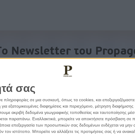
To Newsletter του Propag
Λάβετε την ανάλυση της ημέρας στο email σας
ητά σας
σε πληροφορίες σε μια συσκευή, όπως τα cookies, και επεξεργαζόμαστ
α εξατομικευμένες διαφημίσεις και περιεχόμενο, μέτρηση διαφήμισης 
οιήσουμε ακριβή δεδομένα γεωγραφικής τοποθεσίας και ταυτοποίησης μέ
εται παραπάνω. Εναλλακτικά, μπορείτε να αποκτήσετε πρόσβαση σε πιο
άποια επεξεργασία των προσωπικών σας δεδομένων ενδέχεται να μην απ
τόν τον ιστότοπο. Μπορείτε να αλλάξετε τις προτιμήσεις σας ή να ανα
εμβάσεις