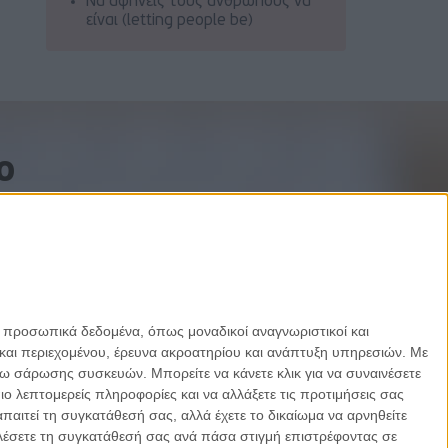
Να αφήνεις τους ανθρώπους να
είναι (letting people be)
o
ε προσωπικά δεδομένα, όπως μοναδικοί αναγνωριστικοί και
και περιεχομένου, έρευνα ακροατηρίου και ανάπτυξη υπηρεσιών.
Με
σω σάρωσης συσκευών. Μπορείτε να κάνετε κλικ για να συναινέσετε
 λεπτομερείς πληροφορίες και να αλλάξετε τις προτιμήσεις σας
αιτεί τη συγκατάθεσή σας, αλλά έχετε το δικαίωμα να αρνηθείτε
καλέσετε τη συγκατάθεσή σας ανά πάσα στιγμή επιστρέφοντας σε
Designed by Porcupine Colors
-
Developed by Joinweb