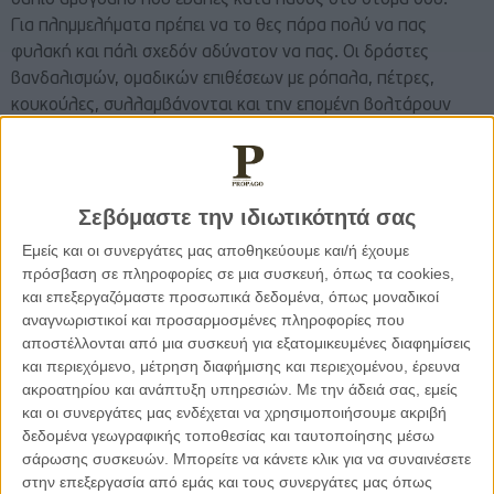
σάπιο αμύγδαλο που έβαλες κατά λάθος στο στόμα σου.
Για πλημμελήματα πρέπει να το θες πάρα πολύ να πας
φυλακή και πάλι σχεδόν αδύνατον να πας. Οι δράστες
βανδαλισμών, ομαδικών επιθέσεων με ρόπαλα, πέτρες,
κουκούλες, συλλαμβάνονται και την επομένη βολτάρουν
πάλι έξω. Στα κακουργήματα οι μεγάλες ποινές είναι μόνον
ονομαστικές, αφού ο πραγματικός χρόνος έκτισης είναι πολύ
μικρότερος, με άδειες, πρόωρες υφ’ όρον απολύσεις και
άλλα καλούδια.
Το έγκλημα πλέον αρχίζει να συμφέρει
Σεβόμαστε την ιδιωτικότητά σας
και η προληπτική δύναμη του φόβου της ποινής έχει
Εμείς και οι συνεργάτες μας αποθηκεύουμε και/ή έχουμε
εξαϋλωθεί.
πρόσβαση σε πληροφορίες σε μια συσκευή, όπως τα cookies,
Τι θα κάνουμε λοιπόν; Τι θα κάνει το οργανωμένο κράτος,
και επεξεργαζόμαστε προσωπικά δεδομένα, όπως μοναδικοί
στο οποίο εκχωρήσαμε το μονοπώλιο της βίας, όταν
αναγνωριστικοί και προσαρμοσμένες πληροφορίες που
αποστέλλονται από μια συσκευή για εξατομικευμένες διαφημίσεις
εφαρμόζονται οι νόμοι από την Αστυνομία, για να μην φάμε ο
και περιεχόμενο, μέτρηση διαφήμισης και περιεχομένου, έρευνα
ένας τον άλλο; Έπρεπε να καεί το ζεύγος των γερόντων; Να
ακροατηρίου και ανάπτυξη υπηρεσιών.
Με την άδειά σας, εμείς
γινόταν παρανάλωμα η οικογένεια με τα δυο παιδιά; Θα
και οι συνεργάτες μας ενδέχεται να χρησιμοποιήσουμε ακριβή
ξυπνούσαμε μόνον όταν η μητέρα με το μωρό της στην
δεδομένα γεωγραφικής τοποθεσίας και ταυτοποίησης μέσω
κουβέρτα γινόντουσαν λαμπάδα μέσα σε φριχτά ουρλιαχτά
σάρωσης συσκευών. Μπορείτε να κάνετε κλικ για να συναινέσετε
μπροστά στις κάμερες, για να δεχτεί γερή κλωτσιά στα
στην επεξεργασία από εμάς και τους συνεργάτες μας όπως