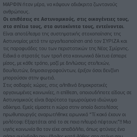
ΜΑΡΦΙΝ ήταν μέρα, να κάψουν αδιάκριτα ζωντανούς
ανθρώπους.
Οι επιθέσεις σε Αστυνομικούς, στις οικογένειες τους,
στα σπίτια τους, στα αυτοκίνητα τους, εντείνονται
.
Είναι αποτέλεσμα της συστηματικής στοχοποίησης της
Αστυνομίας μετά την εργαλειοποίηση από τον ΣΥΡΙΖΑ και
τις παραφυάδες του των περιστατικών της Νέας Σμύρνης.
Ειδικά ο στρατός των τρολ στα κοινωνικά δίκτυα έσπειρε
μίσος, με κάθε τρόπο, μαζί με δηλώσεις στελεχών,
βουλευτών, δημοσιογραφούντων, έριξαν όσοι βενζίνη
μπορούσαν στην φωτιά.
Στις σοβαρές χώρες, στις αληθινά δημοκρατικές
οργανωμένες κοινωνίες, η επίθεση, οποιουδήποτε είδους σε
Αστυνομικούς είναι βαρύτατα τιμωρούμενο ιδιώνυμο
αδίκημα. Εμείς είμαστε η χώρα στην οποία διατελέσας
πρωθυπουργός αναρωτήθηκε ειρωνικά “Τί κακό έχουν οι
μολότοφ; Εξαρτάται από το σε ποια πλευρά πέφτουν;”!! Μια
υγιής κοινωνία θα τον είχε αποβάλλει, όπως φτύνεις ένα