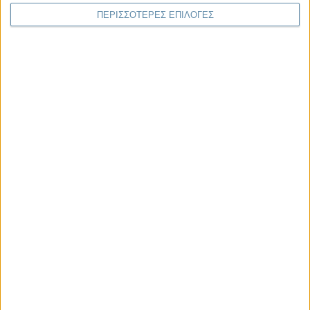
λίγα..
ΠΕΡΙΣΣΟΤΕΡΕΣ ΕΠΙΛΟΓΕΣ
Παρεμβάσεις
Κέλλυ Καμπάκη
Κέλλυ Καμπάκη: Η μαμά της Έμμας
γράφει για την “ισόβια καταδίκη
της”
Γιάννης Πανούσης
Οι μόνοι αθώοι