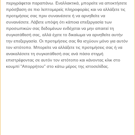
οπίσθια της η κυβέρνηση, που “σέβεται και τιμά την
περιγράφεται παραπάνω. Εναλλακτικά, μπορείτε να αποκτήσετε
πρόσβαση σε πιο λεπτομερείς πληροφορίες και να αλλάξετε τις
αριστερά για τους αγώνες της”; Με το κλίμα που έχει
προτιμήσεις σας πριν συναινέσετε ή να αρνηθείτε να
διαμορφώσει η αριστερά στην απέλπιδα προσπάθεια της για
συναινέσετε.
Λάβετε υπόψη ότι κάποια επεξεργασία των
να κερδίσει ψήφους με το κοινωνικό μίσος ή την διασπορά
προσωπικών σας δεδομένων ενδέχεται να μην απαιτεί τη
του ιού από τις εγκληματικές συγκεντρώσεις, είναι ζήτημα
συγκατάθεσή σας, αλλά έχετε το δικαίωμα να αρνηθείτε αυτήν
χρόνου, να θρηνήσουμε θύματα. Τι θα κάνουμε λοιπόν;
την επεξεργασία. Οι προτιμήσεις σας θα ισχύουν μόνο για αυτόν
Μήπως θα φτιάξουμε άλλη μια Αστυνομία για να φυλάει την
τον ιστότοπο. Μπορείτε να αλλάξετε τις προτιμήσεις σας ή να
Αστυνομία και ύστερα άλλη μία ακόμη που θα φυλάει την
ανακαλέσετε τη συγκατάθεσή σας ανά πάσα στιγμή
επιστρέφοντας σε αυτόν τον ιστότοπο και κάνοντας κλικ στο
Αστυνομία, που φυλάει την κανονική Αστυνομία και πάει
κουμπί "Απορρήτου" στο κάτω μέρος της ιστοσελίδας.
λέγοντας;
Είναι η ώρα να γίνουμε σοβαρό κράτος. Ο κ. Χρυσοχοΐδης
είναι ικανός υπουργός, το έχει αποδείξει σε δύσκολες
περιστάσεις. Έχει όμως τα όρια που του θέτει ο
προϊστάμενος του, ο Κυριάκος Μητσοτάκης, και το
νομοθετικό πλαίσιο.
Το πρώτο βήμα είναι να ονομάσουμε τον ηθικό αυτουργό, το
άλλο άκρο της βίας, το κοκκινόμαυρο. Πολύ ευρύτερο, πιο
δραστήριο και πιο επιθετικό από το εξουδετερωμένο μαύρο
άκρο. Το αριστερό άκρο της βίας είναι αλώβητο,