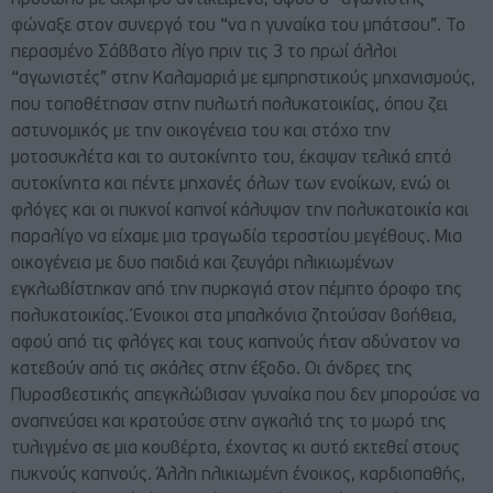
πρόσωπο με αιχμηρό αντικείμενο, αφού ο “αγωνιστής”
φώναξε στον συνεργό του “να η γυναίκα του μπάτσου”. Το
περασμένο Σάββατο λίγο πριν τις 3 το πρωί άλλοι
“αγωνιστές” στην Καλαμαριά με εμπρηστικούς μηχανισμούς,
που τοποθέτησαν στην πυλωτή πολυκατοικίας, όπου ζει
αστυνομικός με την οικογένεια του και στόχο την
μοτοσυκλέτα και το αυτοκίνητο του, έκαψαν τελικά επτά
αυτοκίνητα και πέντε μηχανές όλων των ενοίκων, ενώ οι
φλόγες και οι πυκνοί καπνοί κάλυψαν την πολυκατοικία και
παραλίγο να είχαμε μια τραγωδία τεραστίου μεγέθους. Μια
οικογένεια με δυο παιδιά και ζευγάρι ηλικιωμένων
εγκλωβίστηκαν από την πυρκαγιά στον πέμπτο όροφο της
πολυκατοικίας. Ένοικοι στα μπαλκόνια ζητούσαν βοήθεια,
αφού από τις φλόγες και τους καπνούς ήταν αδύνατον να
κατεβούν από τις σκάλες στην έξοδο. Οι άνδρες της
Πυροσβεστικής απεγκλώβισαν γυναίκα που δεν μπορούσε να
αναπνεύσει και κρατούσε στην αγκαλιά της το μωρό της
τυλιγμένο σε μια κουβέρτα, έχοντας κι αυτό εκτεθεί στους
πυκνούς καπνούς. Άλλη ηλικιωμένη ένοικος, καρδιοπαθής,