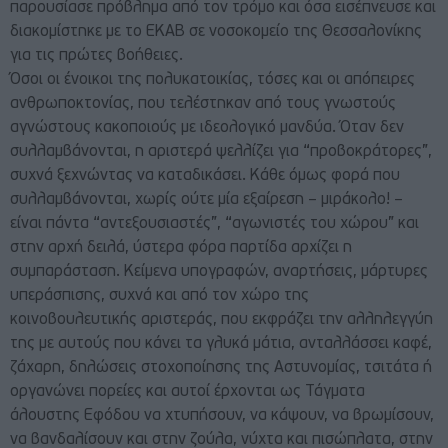
παρουσίασε πρόβλημα από τον τρόμο και όσα εισέπνευσε και
διακομίστηκε με το ΕΚΑΒ σε νοσοκομείο της Θεσσαλονίκης
για τις πρώτες βοήθειες.
Όσοι οι ένοικοι της πολυκατοικίας, τόσες και οι απόπειρες
ανθρωποκτονίας, που τελέστηκαν από τους γνωστούς
αγνώστους κακοποιούς με ιδεολογικό μανδύα. Όταν δεν
συλλαμβάνονται, η αριστερά ψελλίζει για “προβοκράτορες”,
συχνά ξεχνώντας να καταδικάσει. Κάθε όμως φορά που
συλλαμβάνονται, χωρίς ούτε μία εξαίρεση – μιράκολο! –
είναι πάντα “αντεξουσιαστές”, “αγωνιστές του χώρου” και
στην αρχή δειλά, ύστερα φόρα παρτίδα αρχίζει η
συμπαράσταση. Κείμενα υπογραφών, αναρτήσεις, μάρτυρες
υπεράσπισης, συχνά και από τον χώρο της
κοινοβουλευτικής αριστεράς, που εκφράζει την αλληλεγγύη
της με αυτούς που κάνει τα γλυκά μάτια, ανταλλάσσει καφέ,
ζάχαρη, δηλώσεις στοχοποίησης της Αστυνομίας, τσιτάτα ή
οργανώνει πορείες και αυτοί έρχονται ως Τάγματα
άλουστης Εφόδου να χτυπήσουν, να κάψουν, να βρωμίσουν,
να βανδαλίσουν και στην ζούλα, νύχτα και πισώπλατα, στην