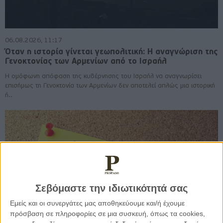
06.08.2026, 11:17
Όταν η ιστορία γίνεται γεωπολιτική: Η αναγνώριση της
Γενοκτονίας των Αρμενίων από το Ισραήλ
Η ομόφωνη απόφαση της κυβέρνησης του Ισραήλ να αναγνωρίσει
επισήμως τη Γενοκτονία των Αρμενίων δεν αποτελεί απλώς μια ιστορική
ή..
Σεβόμαστε την ιδιωτικότητά σας
Εμείς και οι συνεργάτες μας αποθηκεύουμε και/ή έχουμε
πρόσβαση σε πληροφορίες σε μια συσκευή, όπως τα cookies,