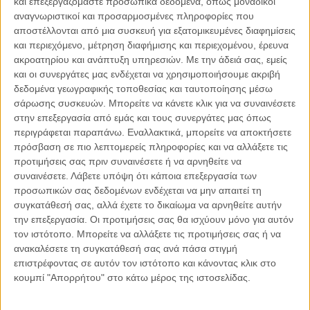
και επεξεργαζόμαστε προσωπικά δεδομένα, όπως μοναδικοί
αναγνωριστικοί και προσαρμοσμένες πληροφορίες που
αποστέλλονται από μια συσκευή για εξατομικευμένες διαφημίσεις
και περιεχόμενο, μέτρηση διαφήμισης και περιεχομένου, έρευνα
04.08.2026, 11:30
ακροατηρίου και ανάπτυξη υπηρεσιών.
Με την άδειά σας, εμείς
Στην εποχή της κατανόησης της πληροφορίας
και οι συνεργάτες μας ενδέχεται να χρησιμοποιήσουμε ακριβή
Ζούμε σε μια παράδοξη εποχή. Ποτέ άλλοτε στην ιστορία της
δεδομένα γεωγραφικής τοποθεσίας και ταυτοποίησης μέσω
ανθρωπότητας δεν είχαμε πρόσβαση σε τόση πληροφορία. Μέσα σε
σάρωσης συσκευών. Μπορείτε να κάνετε κλικ για να συναινέσετε
λίγα..
στην επεξεργασία από εμάς και τους συνεργάτες μας όπως
περιγράφεται παραπάνω. Εναλλακτικά, μπορείτε να αποκτήσετε
πρόσβαση σε πιο λεπτομερείς πληροφορίες και να αλλάξετε τις
προτιμήσεις σας πριν συναινέσετε ή να αρνηθείτε να
συναινέσετε.
Λάβετε υπόψη ότι κάποια επεξεργασία των
Παρεμβάσεις
προσωπικών σας δεδομένων ενδέχεται να μην απαιτεί τη
συγκατάθεσή σας, αλλά έχετε το δικαίωμα να αρνηθείτε αυτήν
Κέλλυ Καμπάκη
την επεξεργασία. Οι προτιμήσεις σας θα ισχύουν μόνο για αυτόν
Κέλλυ Καμπάκη: Η μαμά της Έμμας
τον ιστότοπο. Μπορείτε να αλλάξετε τις προτιμήσεις σας ή να
γράφει για την “ισόβια καταδίκη
ανακαλέσετε τη συγκατάθεσή σας ανά πάσα στιγμή
της”
επιστρέφοντας σε αυτόν τον ιστότοπο και κάνοντας κλικ στο
κουμπί "Απορρήτου" στο κάτω μέρος της ιστοσελίδας.
Γιάννης Πανούσης