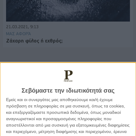
21.03.2021, 9:13
ΜΑΣ ΑΦΟΡΆ
Ζάχαρη φίλος ή εχθρός;
Παρεμβάσεις
Σεβόμαστε την ιδιωτικότητά σας
Κέλλυ Καμπάκη
Κέλλυ Καμπάκη: Η μαμά της Έμμας
Εμείς και οι συνεργάτες μας αποθηκεύουμε και/ή έχουμε
γράφει για την “ισόβια καταδίκη
πρόσβαση σε πληροφορίες σε μια συσκευή, όπως τα cookies,
της”
και επεξεργαζόμαστε προσωπικά δεδομένα, όπως μοναδικοί
αναγνωριστικοί και προσαρμοσμένες πληροφορίες που
αποστέλλονται από μια συσκευή για εξατομικευμένες διαφημίσεις
Γιάννης Πανούσης
και περιεχόμενο, μέτρηση διαφήμισης και περιεχομένου, έρευνα
Οι μόνοι αθώοι