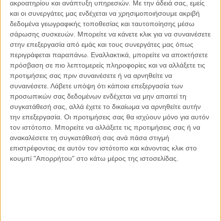
ακροατηρίου και ανάπτυξη υπηρεσιών.
Με την άδειά σας, εμείς
και οι συνεργάτες μας ενδέχεται να χρησιμοποιήσουμε ακριβή
δεδομένα γεωγραφικής τοποθεσίας και ταυτοποίησης μέσω
σάρωσης συσκευών. Μπορείτε να κάνετε κλικ για να συναινέσετε
στην επεξεργασία από εμάς και τους συνεργάτες μας όπως
Αντώνιος Ντακανάλης
περιγράφεται παραπάνω. Εναλλακτικά, μπορείτε να αποκτήσετε
Τέμπη: Η Κορυφή του Παγόβουνου
πρόσβαση σε πιο λεπτομερείς πληροφορίες και να αλλάξετε τις
μιας Κοινωνίας που βράζει
προτιμήσεις σας πριν συναινέσετε ή να αρνηθείτε να
συναινέσετε.
Λάβετε υπόψη ότι κάποια επεξεργασία των
προσωπικών σας δεδομένων ενδέχεται να μην απαιτεί τη
συγκατάθεσή σας, αλλά έχετε το δικαίωμα να αρνηθείτε αυτήν
Γιάννης Πανούσης
την επεξεργασία. Οι προτιμήσεις σας θα ισχύουν μόνο για αυτόν
Μικροδιάβολοι ή άγουροι
τον ιστότοπο. Μπορείτε να αλλάξετε τις προτιμήσεις σας ή να
εγκληματίες; – Άρθρο – παρέμβαση
ανακαλέσετε τη συγκατάθεσή σας ανά πάσα στιγμή
στο Propago του Γιάννη Πανούση
επιστρέφοντας σε αυτόν τον ιστότοπο και κάνοντας κλικ στο
κουμπί "Απορρήτου" στο κάτω μέρος της ιστοσελίδας.
Μαργαρίτης Τζίμας
Ο απέναντι