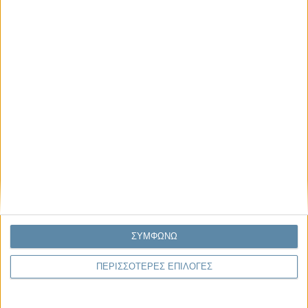
Μας αφορά
Πρόσφατα
Η κρίση της προσδοκίας
Ο Όλυμπος εντάχθηκε στον Κατάλογο Μνημείων
Παγκόσμιας Κληρονομιάς της UNESCO
Σεισμοί Βενεζουέλας 2026: Επιτόπια Διερεύνηση,
Τεκμηρίωση και Διδάγματα
Ανθισμένη συ-στολή
Να αφήνεις τους ανθρώπους να είναι (letting
people be)
ΣΥΜΦΩΝΩ
ΠΕΡΙΣΣΟΤΕΡΕΣ ΕΠΙΛΟΓΕΣ
To Newsletter του Propago