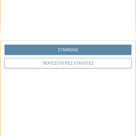
Μας αφορά
ΣΥΜΦΩΝΩ
29.07.2026, 11:20
Η κρίση της προσδοκίας
ΠΕΡΙΣΣΟΤΕΡΕΣ ΕΠΙΛΟΓΕΣ
Κάθε εποχή έχει τη δική της μεγάλη πολιτική κρίση. Άλλοτε ήταν η
κρίση της νομιμοποίησης. Άλλοτε η κρίση της
αντιπροσώπευσης...
Παρεμβάσεις
Κέλλυ Καμπάκη