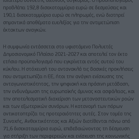
ιδιαίτερα σύνθετης διεθνούς συγκυρίας. Ο προϋπολογισμός
προβλέπει 192,8 δισεκατομμύρια ευρώ σε δεσμεύσεις και
190,1 δισεκατομμύρια ευρώ σε πληρωμές, ενώ διατηρεί
σημαντικά αποθέματα ευελιξίας για την αντιμετώπιση
έκτακτων αναγκών.
Η συμφωνία εντάσσεται στο υφιστάμενο Πολυετές
Δημοσιονομικό Πλαίσιο 2021-2027 και αποτελεί τον έκτο
ετήσιο προϋπολογισμό που εγκρίνεται εντός αυτού του
κύκλου. Η στόχευσή του αντανακλά τις βασικές προκλήσεις
που αντιμετωπίζει η ΕΕ, ήτοι την ανάγκη ενίσχυσης της
ανταγωνιστικότητας, την ψηφιακή και πράσινη μετάβαση,
την ενδυνάμωση της ευρωπαϊκής άμυνας και ασφάλειας, και
την αποτελεσματική διαχείριση των μεταναστευτικών ροών
και των εξωτερικών συνόρων. Η κατανομή των πόρων
αντικατοπτρίζει τις προτεραιότητες αυτές. Στον τομέα της
Συνοχής, Ανθεκτικότητας και Αξιών διατίθενται πάνω από
71,6 δισεκατομμύρια ευρώ, επιβεβαιώνοντας τη δέσμευση
για στήριξη των περιφερειών και ενίσχυση της κοινωνικής