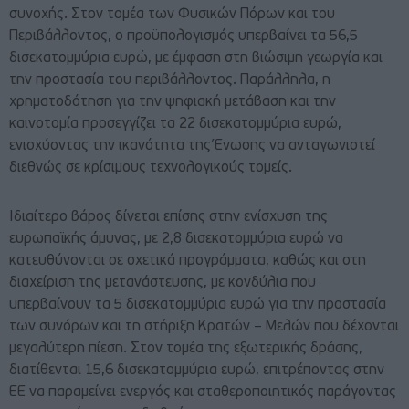
συνοχής. Στον τομέα των Φυσικών Πόρων και του
Περιβάλλοντος, ο προϋπολογισμός υπερβαίνει τα 56,5
δισεκατομμύρια ευρώ, με έμφαση στη βιώσιμη γεωργία και
την προστασία του περιβάλλοντος. Παράλληλα, η
χρηματοδότηση για την ψηφιακή μετάβαση και την
καινοτομία προσεγγίζει τα 22 δισεκατομμύρια ευρώ,
ενισχύοντας την ικανότητα της Ένωσης να ανταγωνιστεί
διεθνώς σε κρίσιμους τεχνολογικούς τομείς.
Ιδιαίτερο βάρος δίνεται επίσης στην ενίσχυση της
ευρωπαϊκής άμυνας, με 2,8 δισεκατομμύρια ευρώ να
κατευθύνονται σε σχετικά προγράμματα, καθώς και στη
διαχείριση της μετανάστευσης, με κονδύλια που
υπερβαίνουν τα 5 δισεκατομμύρια ευρώ για την προστασία
των συνόρων και τη στήριξη Kρατών – Mελών που δέχονται
μεγαλύτερη πίεση. Στον τομέα της εξωτερικής δράσης,
διατίθενται 15,6 δισεκατομμύρια ευρώ, επιτρέποντας στην
ΕΕ να παραμείνει ενεργός και σταθεροποιητικός παράγοντας