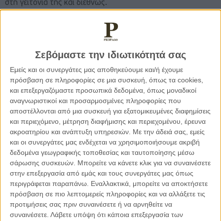
στη γειτονία της και διεθνώς.
Για τα Κράτη – Μέλη, η σημασία του προϋπολογισμού είναι
διττή. Αφενός προσφέρει δυνατότητες αξιοποίησης
χρηματοδοτικών εργαλείων που ενισχύουν την ανάπτυξη,
Σεβόμαστε την ιδιωτικότητά σας
την καινοτομία και τη μεταρρύθμιση των θεσμών. Αφετέρου,
Εμείς και οι συνεργάτες μας αποθηκεύουμε και/ή έχουμε
απαιτεί αποτελεσματική απορρόφηση των κονδυλίων και
πρόσβαση σε πληροφορίες σε μια συσκευή, όπως τα cookies,
στρατηγική χρήση τους, ιδίως σε τομείς όπως η πράσινη
και επεξεργαζόμαστε προσωπικά δεδομένα, όπως μοναδικοί
μετάβαση, η ανθεκτικότητα υποδομών και η διαχείριση
αναγνωριστικοί και προσαρμοσμένες πληροφορίες που
αποστέλλονται από μια συσκευή για εξατομικευμένες διαφημίσεις
κοινωνικών προκλήσεων. Για την Κύπρο ειδικότερα, οι πόροι
και περιεχόμενο, μέτρηση διαφήμισης και περιεχομένου, έρευνα
που σχετίζονται με τη συνοχή, το περιβάλλον, τη
ακροατηρίου και ανάπτυξη υπηρεσιών.
Με την άδειά σας, εμείς
μετανάστευση και την καινοτομία αποτελούν κρίσιμη
και οι συνεργάτες μας ενδέχεται να χρησιμοποιήσουμε ακριβή
ευκαιρία για την ενίσχυση των αναπτυξιακών προοπτικών
δεδομένα γεωγραφικής τοποθεσίας και ταυτοποίησης μέσω
της χώρας, υπό την προϋπόθεση ότι θα καταρτιστούν ώριμα
σάρωσης συσκευών. Μπορείτε να κάνετε κλικ για να συναινέσετε
έργα και θα υπάρξει αποτελεσματικός συντονισμός μεταξύ
στην επεξεργασία από εμάς και τους συνεργάτες μας όπως
κρατικών φορέων και ευρωπαϊκών θεσμών.
περιγράφεται παραπάνω. Εναλλακτικά, μπορείτε να αποκτήσετε
πρόσβαση σε πιο λεπτομερείς πληροφορίες και να αλλάξετε τις
προτιμήσεις σας πριν συναινέσετε ή να αρνηθείτε να
Η συμφωνία αναμένεται να εγκριθεί επίσημα εντός 14
συναινέσετε.
Λάβετε υπόψη ότι κάποια επεξεργασία των