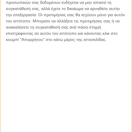
ημερών, ώστε να τεθεί σε εφαρμογή από την 1η Ιανουαρίου
προσωπικών σας δεδομένων ενδέχεται να μην απαιτεί τη
2026. Με την υιοθέτηση του προϋπολογισμού, η Ευρωπαϊκή
συγκατάθεσή σας, αλλά έχετε το δικαίωμα να αρνηθείτε αυτήν
Ένωση επιχειρεί να διασφαλίσει σταθερότητα και συνέπεια
την επεξεργασία. Οι προτιμήσεις σας θα ισχύουν μόνο για αυτόν
τον ιστότοπο. Μπορείτε να αλλάξετε τις προτιμήσεις σας ή να
στη χρηματοδότηση των πολιτικών της, ενισχύοντας
ανακαλέσετε τη συγκατάθεσή σας ανά πάσα στιγμή
παράλληλα τη δυνατότητά της να ανταποκρίνεται σε κρίσεις
επιστρέφοντας σε αυτόν τον ιστότοπο και κάνοντας κλικ στο
και να διαμορφώνει ένα βιώσιμο και ανταγωνιστικό μέλλον
κουμπί "Απορρήτου" στο κάτω μέρος της ιστοσελίδας.
για όλους τους πολίτες της.
*
Του Δρα Αντώνη Στ. Στυλιανού
Λέκτορα Νομικής στο
Πανεπιστήμιο Λευκωσίας, LL.B Law (Bristol), Ph.D in Law –
International Law and Human Rights (Kent), Διευθυντής
Μονάδας Νομικής Κλινικής Πανεπιστημίου Λευκωσίας.
Κοινοποιήστε:
Facebook
X
LinkedIn
WhatsApp
Εκτύπωση