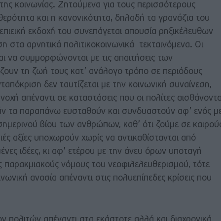
ς της κοινωνίας. Ζητούμενα για τους περισσότερους
αθερότητα και η κανονικότητα, δηλαδή τα γρανάζια του
επιεική εκδοχή του συνεπάγεται απουσία ρηξικέλευθων
η στα αρνητικά πολιτικοκοινωνικά τεκταινόμενα. Οι
αι να συμμορφώνονται με τις απαιτήσεις των
ουν τη ζωή τους κατ’ ανάλογο τρόπο σε περιόδους
νταπόκριση δεν ταυτίζεται με την κοινωνική συναίνεση,
νοχή απέναντι σε καταστάσεις που οι πολίτες αισθάνοντα
Εάν τα παραπάνω ευσταθούν και συνδυαστούν αφ’ ενός μ
σημερινού βίου των ανθρώπων, καθ’ ότι ζούμε σε καιρού
ιές αξίες υποχωρούν χωρίς να αντικαθίστανται από
νες ιδέες, κι αφ’ ετέρου με την άνευ όρων υποταγή
 παρακμιακούς νόμους του νεοφιλελευθερισμού, τότε
ινωνική ανοσία απέναντι στις πολυεπίπεδες κρίσεις που
πολιτών απέναντι στα εκάστοτε αλλά και διαχρονικά