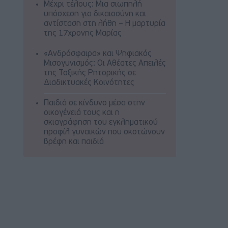
Μέχρι τέλους: Μια σιωπηλή
υπόσχεση για δικαιοσύνη και
αντίσταση στη λήθη – Η μαρτυρία
της 17χρονης Μαρίας
«Ανδρόσφαιρα» και Ψηφιακός
Μισογυνισμός: Οι Αθέατες Απειλές
της Τοξικής Ρητορικής σε
Διαδικτυακές Κοινότητες
Παιδιά σε κίνδυνο μέσα στην
οικογένειά τους και η
σκιαγράφηση του εγκληματικού
προφίλ γυναικών που σκοτώνουν
βρέφη και παιδιά