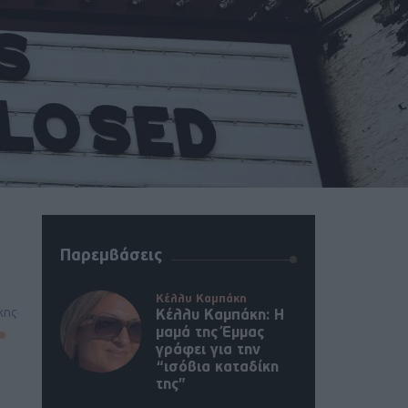
Παρεμβάσεις
Κέλλυ Καμπάκη
κης
Κέλλυ Καμπάκη: Η
μαμά της Έμμας
γράφει για την
“ισόβια καταδίκη
της”