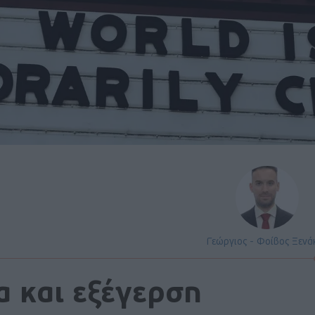
Γεώργιος - Φοίβος Ξενά
α και εξέγερση