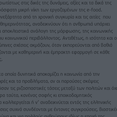
ωτίστως στις δικές της δυνάμεις, αξίες και τα δικά της
πρόσφατη μικρή νίκη των εργαζομένων της e-food.
ανεξάρτητα από τη χρονική συγκυρία και τις αιτίες που
αθημερινότητας, αναδεικνύουν ότι η ανθρωπιά υπάρχει
ναι αποκλειστικά ανάλογη της μόρφωσης, της κοινωνικής
ου κοινωνικού περιβάλλοντος. Αντιθέτως, η ισότητα και ο
πινες σχέσεις ακμάζουν, όταν εκπορεύονται από βαθιά
ζονται με καθημερινή και έμπρακτη εφαρμογή σε κάθε
ς.
οποία δυνητικά αποκομίζει η κοινωνία από την
φορές και τα προβλήματα, αν οι παρούσες σκέψεις
αν τις ριζοσπαστικές τάσεις μεταξύ των πολιτών και όχ
ρα ταύτα, κανένας σαφής κι εποικοδομητικός
 καλλιεργείται ή ν’ αναδεικνύεται εντός της ελληνικής
άσεις συχνά συνδέονται με έντονες συγκρούσεις, βιαστικέ
εώνα και για πολλούς ανθρώπους ιδίως η εποχή της