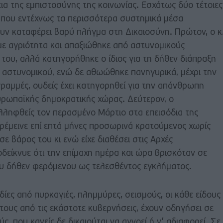
ια της εμπιστοσύνης της κοινωνίας. Εσχάτως δύο τέτοιες
ς, που εντέχνως τα περισσότερα συστημικά μέσα
ν καταφέρει βαρύ πλήγμα στη Δικαιοσύνη. Πρώτον, ο κ
ε αγριότητα και απαξιώθηκε από αστυνομικούς
του, αλλά κατηγορήθηκε ο ίδιος για τη δήθεν διάπραξη
 αστυνομικού, ενώ δε αθωώθηκε πανηγυρικά, μέχρι την
ραμμές, ουδείς έχει κατηγορηθεί για την απάνθρωπη
ευρωπαϊκής δημοκρατικής χώρας. Δεύτερον, ο
λληφθείς τον περασμένο Μάρτιο στα επεισόδια της
ρέμεινε επί επτά μήνες προσωρινά κρατούμενος χωρίς
σε βάρος του κι ενώ είχε διαθέσει στις Αρχές
δείκνυε ότι την επίμαχη ημέρα και ώρα βρισκόταν σε
ου δήθεν φερόμενου ως τελεσθέντος εγκλήματος.
ίες από πυρκαγιές, πλημμύρες, σεισμούς, οι κάθε είδους
ή τους από τις εκάστοτε κυβερνήσεις, έχουν οδηγήσει σε
, που κανείς δε δικαιούται να αγνοεί ή ν’ αδιαφορεί. Σε