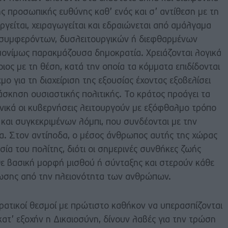
ς προσωπικής ευθύνης καθ’ ενός και σ’ αντίθεση με τη
γείται, χειραγωγείται και εδραιώνεται από αμάλγαμα
ν συμφερόντων, δυσλειτουργικών ή διεφθαρμένων
μονίμως παρακμάζουσα δημοκρατία. Χρειάζονται λογικά
ιος με τη θέση, κατά την οποία τα κόμματα επιδίδονται
μο για τη διαχείριση της εξουσίας έχοντας εξοβελίσει
άσκηση ουσιαστικής πολιτικής. Το κράτος προάγει τα
νικά οι κυβερνήσεις λειτουργούν με εξόφθαλμο τρόπο
ν και συγκεκριμένων λόμπι, που συνδέονται με την
ία. Στον αντίποδα, ο μέσος άνθρωπος αυτής της χώρας
σία του πολίτης, διότι οι σημερινές συνθήκες ζωής
θε βασική μορφή μισθού ή σύνταξης και στερούν κάθε
ίωσης από την πλειονότητα των ανθρώπων.
τικοί θεσμοί με πρώτιστο καθήκον να υπερασπίζονται
ατ’ εξοχήν η Δικαιοσύνη, δίνουν λαβές για την τρώση