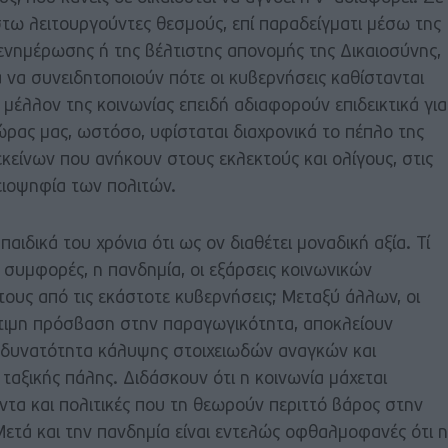
τω λειτουργούντες θεσμούς, επί παραδείγματι μέσω της
ενημέρωσης ή της βέλτιστης απονομής της Δικαιοσύνης,
α να συνειδητοποιούν πότε οι κυβερνήσεις καθίστανται
ο μέλλον της κοινωνίας επειδή αδιαφορούν επιδεικτικά για
ρας μας, ωστόσο, υφίσταται διαχρονικά το πέπλο της
είνων που ανήκουν στους εκλεκτούς και ολίγους, στις
λειοψηφία των πολιτών.
ιδικά του χρόνια ότι ως ον διαθέτει μοναδική αξία. Τί
ές συμφορές, η πανδημία, οι εξάρσεις κοινωνικών
τους από τις εκάστοτε κυβερνήσεις; Μεταξύ άλλων, οι
ότιμη πρόσβαση στην παραγωγικότητα, αποκλείουν
 δυνατότητα κάλυψης στοιχειωδών αναγκών και
ταξικής πάλης. Διδάσκουν ότι η κοινωνία μάχεται
τα και πολιτικές που τη θεωρούν περιττό βάρος στην
τά και την πανδημία είναι εντελώς οφθαλμοφανές ότι η