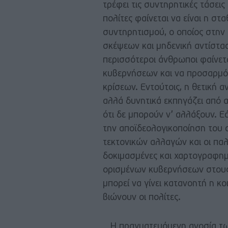
τρέφει τις συντηρητικές τάσει
πολίτες φαίνεται να είναι η στ
συντηρητισμού, ο οποίος στην 
σκέψεων και μηδενική αντίστασ
περισσότεροι άνθρωποι φαίνετ
κυβερνήσεων και να προσαρμόζ
κρίσεων. Εντούτοις, η θετική α
αλλά δυνητικά εκπηγάζει από α
ότι δε μπορούν ν’ αλλάξουν. 
την αποϊδεολογικοποίηση του 
τεκτονικών αλλαγών και οι παλ
δοκιμασμένες και χαρτογραφημέ
ορισμένων κυβερνήσεων στους
μπορεί να γίνει κατανοητή η κο
βιώνουν οι πολίτες.
Η πραγματευόμενη ανοσία των 