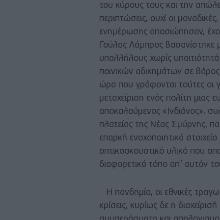
του κύρους τους και την απώλε
περιπτώσεις, ουχί οι μοναδικέ
ενημέρωσης αποσιώπησαν, έχου
Γούλας Λάμπρος βασανίστηκε μ
υπαλλήλους χωρίς υπαιτιότητά 
ποινικών αδικημάτων σε βάρος
ώρα που γράφονται τούτες οι γ
μεταχείριση ενός πολίτη μιας 
αποκαλούμενος «Ινδιάνος», συ
πλατείας της Νέας Σμύρνης, πα
επαρκή ενοχοποιητικά στοιχεία 
οπτικοακουστικό υλικό που απο
διαφορετικό τόπο απ’ αυτόν τ
Η πανδημία, οι εθνικές τραγωδ
κρίσεις, κυρίως δε η διαχείρισ
συμπεράσματα και απολογισμούς