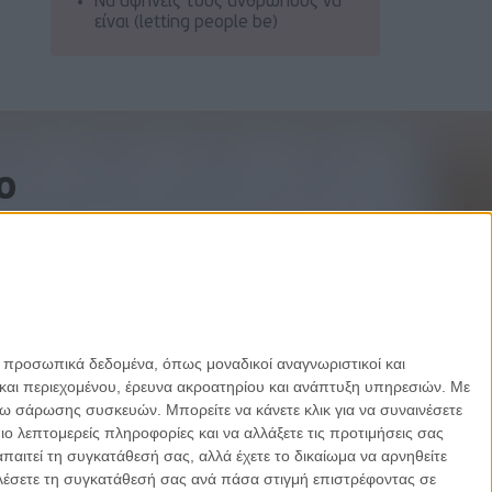
Να αφήνεις τους ανθρώπους να
είναι (letting people be)
o
ε προσωπικά δεδομένα, όπως μοναδικοί αναγνωριστικοί και
και περιεχομένου, έρευνα ακροατηρίου και ανάπτυξη υπηρεσιών.
Με
σω σάρωσης συσκευών. Μπορείτε να κάνετε κλικ για να συναινέσετε
 λεπτομερείς πληροφορίες και να αλλάξετε τις προτιμήσεις σας
αιτεί τη συγκατάθεσή σας, αλλά έχετε το δικαίωμα να αρνηθείτε
καλέσετε τη συγκατάθεσή σας ανά πάσα στιγμή επιστρέφοντας σε
Designed by Porcupine Colors
-
Developed by Joinweb