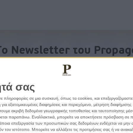
To Newsletter του Propag
Λάβετε την ανάλυση της ημέρας στο email σας
ητά σας
σε πληροφορίες σε μια συσκευή, όπως τα cookies, και επεξεργαζόμαστ
α εξατομικευμένες διαφημίσεις και περιεχόμενο, μέτρηση διαφήμισης 
οιήσουμε ακριβή δεδομένα γεωγραφικής τοποθεσίας και ταυτοποίησης μέ
εται παραπάνω. Εναλλακτικά, μπορείτε να αποκτήσετε πρόσβαση σε πιο
άποια επεξεργασία των προσωπικών σας δεδομένων ενδέχεται να μην απ
τόν τον ιστότοπο. Μπορείτε να αλλάξετε τις προτιμήσεις σας ή να ανα
εμβάσεις