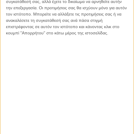
συγκατάθεσή σας, αλλά έχετε το δικαίωμα να αρνηθείτε αυτήν
Στη Θλίψη του άλλου, να βάζεις πλάτη – Του
την επεξεργασία. Οι προτιμήσεις σας θα ισχύουν μόνο για αυτόν
Σπύρου Χαριτάτου
τον ιστότοπο. Μπορείτε να αλλάξετε τις προτιμήσεις σας ή να
ανακαλέσετε τη συγκατάθεσή σας ανά πάσα στιγμή
επιστρέφοντας σε αυτόν τον ιστότοπο και κάνοντας κλικ στο
κουμπί "Απορρήτου" στο κάτω μέρος της ιστοσελίδας.
Παρεμβάσεις
Κέλλυ Καμπάκη
Κέλλυ Καμπάκη: Η μαμά της Έμμας
γράφει για την “ισόβια καταδίκη
της”
Γιάννης Πανούσης
Οι μόνοι αθώοι
Αντώνιος Ντακανάλης