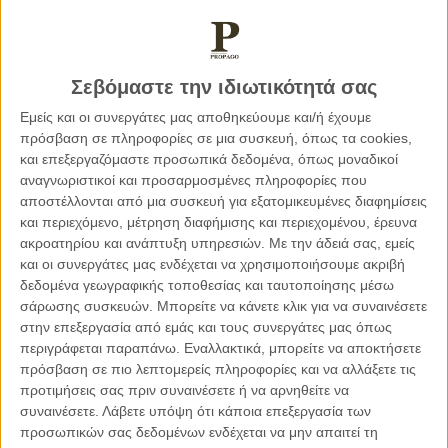
31.12.2022, 18:34
ΤΟ ΘΈΜΑ ΤΗΣ ΗΜΈΡΑΣ
«Για εκείνους που φεύγουν… και για εκείνους που
μένουν…»
Σεβόμαστε την ιδιωτικότητά σας
Εμείς και οι συνεργάτες μας αποθηκεύουμε και/ή έχουμε
πρόσβαση σε πληροφορίες σε μια συσκευή, όπως τα cookies,
και επεξεργαζόμαστε προσωπικά δεδομένα, όπως μοναδικοί
αναγνωριστικοί και προσαρμοσμένες πληροφορίες που
αποστέλλονται από μια συσκευή για εξατομικευμένες διαφημίσεις
και περιεχόμενο, μέτρηση διαφήμισης και περιεχομένου, έρευνα
ακροατηρίου και ανάπτυξη υπηρεσιών.
Με την άδειά σας, εμείς
και οι συνεργάτες μας ενδέχεται να χρησιμοποιήσουμε ακριβή
δεδομένα γεωγραφικής τοποθεσίας και ταυτοποίησης μέσω
σάρωσης συσκευών. Μπορείτε να κάνετε κλικ για να συναινέσετε
στην επεξεργασία από εμάς και τους συνεργάτες μας όπως
περιγράφεται παραπάνω. Εναλλακτικά, μπορείτε να αποκτήσετε
πρόσβαση σε πιο λεπτομερείς πληροφορίες και να αλλάξετε τις
προτιμήσεις σας πριν συναινέσετε ή να αρνηθείτε να
συναινέσετε.
Λάβετε υπόψη ότι κάποια επεξεργασία των
19.04.2021, 8:03
προσωπικών σας δεδομένων ενδέχεται να μην απαιτεί τη
ΜΑΣ ΑΦΟΡΆ, ΤΟ ΘΈΜΑ ΤΗΣ ΗΜΈΡΑΣ