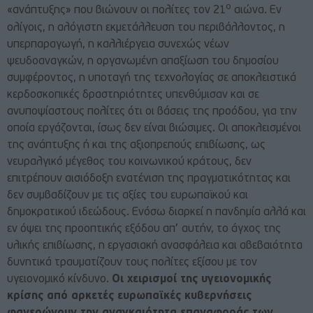
ο
«ανάπτυξης» που βιώνουν οι πολίτες τον 21
αιώνα. Εν
ολίγοις, η αλόγιστη εκμετάλλευση του περιβάλλοντος, η
υπερπαραγωγή, η καλλιέργεια συνεχώς νέων
ψευδοαναγκών, η οργανωμένη απαξίωση του δημοσίου
συμφέροντος, η υποταγή της τεχνολογίας σε αποκλειστικά
κερδοσκοπικές δραστηριότητες υπενθύμισαν και σε
ανυποψίαστους πολίτες ότι οι βάσεις της προόδου, για την
οποία εργάζονται, ίσως δεν είναι βιώσιμες. Οι αποκλεισμένοι
της ανάπτυξης ή και της αξιοπρεπούς επιβίωσης, ως
νευραλγικό μέγεθος του κοινωνικού κράτους, δεν
επιτρέπουν αισιόδοξη ενατένιση της πραγματικότητας και
δεν συμβαδίζουν με τις αξίες του ευρωπαϊκού και
δημοκρατικού ιδεώδους. Ενόσω διαρκεί η πανδημία αλλά και
εν όψει της προοπτικής εξόδου απ’ αυτήν, το άγχος της
υλικής επιβίωσης, η εργασιακή ανασφάλεια και αβεβαιότητα
δυνητικά τραυματίζουν τους πολίτες εξίσου με τον
υγειονομικό κίνδυνο.
Οι χειρισμοί της υγειονομικής
κρίσης από αρκετές ευρωπαϊκές κυβερνήσεις
φανερώνουν την αναγκαιότητα επαναφοράς των