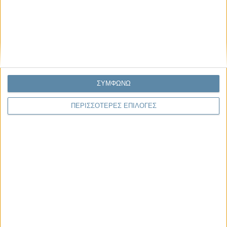
Στο βάθος αχνοφαίνεται ένα καράβι γεμάτο απελπισμένες προσδοκίες
Άννα Μαυροειδή,Ανάδρομη λήθη Προφανώς το Μεταναστευτικό είναι
ένα δισεπίλυτο πρόβλημα Κι αυτό..
Παρεμβάσεις
ΣΥΜΦΩΝΩ
Κέλλυ Καμπάκη
ΠΕΡΙΣΣΟΤΕΡΕΣ ΕΠΙΛΟΓΕΣ
Κέλλυ Καμπάκη: Η μαμά της Έμμας
γράφει για την “ισόβια καταδίκη
της”
Γιάννης Πανούσης
Οι μόνοι αθώοι