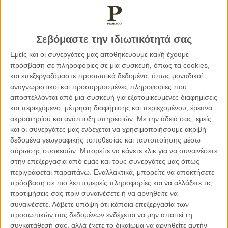
υγειονομικής κρίσης, σε βάρος της ζωής των ευρωπαίων
πολιτών με σημαντικότερη ίσως την αδυναμία ισότιμης
πρόσβασης στα εμβόλια ή αλλιώς τον εθνικισμό των
Σεβόμαστε την ιδιωτικότητά σας
εμβολίων. Ανεξαρτήτως της αιτιακής τους προέλευσης,
Εμείς και οι συνεργάτες μας αποθηκεύουμε και/ή έχουμε
αποτελέσματα τέτοιων αποτυχιών είναι η επικράτηση της
πρόσβαση σε πληροφορίες σε μια συσκευή, όπως τα cookies,
αίσθησης γενικευμένης αδικίας και η εδραίωση της κρίσης
και επεξεργαζόμαστε προσωπικά δεδομένα, όπως μοναδικοί
εμπιστοσύνης στη δημοκρατία.
αναγνωριστικοί και προσαρμοσμένες πληροφορίες που
αποστέλλονται από μια συσκευή για εξατομικευμένες διαφημίσεις
Επιπρόσθετα, στους ανωτέρω παράγοντες βίωσης της ζωής
και περιεχόμενο, μέτρηση διαφήμισης και περιεχομένου, έρευνα
ακροατηρίου και ανάπτυξη υπηρεσιών.
Με την άδειά σας, εμείς
ως δυσμενούς συνθήκης συμπεριλαμβάνεται η
και οι συνεργάτες μας ενδέχεται να χρησιμοποιήσουμε ακριβή
συντελούμενη απαξίωση και εκτράχυσνη θεσμών με
δεδομένα γεωγραφικής τοποθεσίας και ταυτοποίησης μέσω
συνταγματική αποστολή να υπηρετούν το δημόσιο
σάρωσης συσκευών. Μπορείτε να κάνετε κλικ για να συναινέσετε
συμφέρον. Ενδεικτικό παράδειγμα αποτελεί η αυξανόμενη
στην επεξεργασία από εμάς και τους συνεργάτες μας όπως
απομάκρυνση των μέσων ενημέρωσης από τον καταστατικό
περιγράφεται παραπάνω. Εναλλακτικά, μπορείτε να αποκτήσετε
προορισμό της τέταρτης εξουσίας, ο οποίος επιτάσσει τον
πρόσβαση σε πιο λεπτομερείς πληροφορίες και να αλλάξετε τις
έλεγχο των συνταγματικών εξουσιών και την αντικειμενική
προτιμήσεις σας πριν συναινέσετε ή να αρνηθείτε να
συναινέσετε.
Λάβετε υπόψη ότι κάποια επεξεργασία των
πληροφόρηση των πολιτών. Ποιά αξιόπιστη έρευνα ή μελέτη
προσωπικών σας δεδομένων ενδέχεται να μην απαιτεί τη
μπορεί να πείσει τον αντικειμενικό παρατηρητή της
συγκατάθεσή σας, αλλά έχετε το δικαίωμα να αρνηθείτε αυτήν