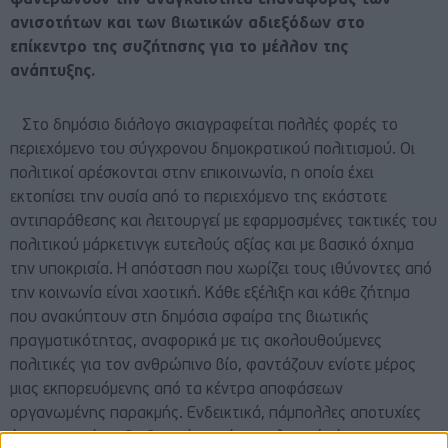
ανισοτήτων και των βιωτικών αδιεξόδων στο
επίκεντρο της συζήτησης για το μέλλον της
ανάπτυξης.
Στο δημόσιο διάλογο σκιαγραφείται πολλές φορές το
περιεχόμενο του σύγχρονου δημοκρατικού πολιτισμού. Οι
πολιτικοί αρέσκονται στην επικοινωνία, η οποία έχει
εκτοπίσει την ουσία από το περιεχόμενο της εκάστοτε
αντιπαράθεσης και λειτουργεί με εφαρμοσμένες τακτικές του
πολιτικού μάρκετινγκ ευτελούς αξίας και με βασικό όχημα
την υποκρισία. Η απόσταση που χωρίζει τους ιθύνοντες από
την κοινωνία είναι χαοτική. Κάθε εξέλιξη και κάθε ζήτημα
που ανακύπτουν στη δημόσια σφαίρα της βιωτικής
πραγματικότητας, αναφορικά με τις ακολουθούμενες
πολιτικές για τον ανθρώπινο βίο, φαντάζουν ενίοτε μέρος
μιας εκπορευόμενης από τα κέντρα αποφάσεων
οργανωμένης παρακμής. Ενδεικτικά, πάμπολλες αποτυχίες
έχουν ανακύψει διαδοχικά, κατά το τελευταίο έτος της