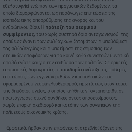
εθελοτυφλεί ενώπιον των πραγματικών δεδομένων, τα
οποία διαμορφώνονται ως παράγωγες επιπτώσεις της
ισοπεδωτικής απορρύθμισης της αγοράς και του
ανθρώπινου βίου. Η
πρόταξη του ατομικού
συμφέροντος
, του χωρίς αυστηρά όρια ανταγωνισμού, της
απάθειας έναντι των συλλογικών ζητημάτων, η υποβάθμιση
της αλληλεγγύης και η υποτίμηση της σημασίας των
ατομικών αποφάσεων για το κοινό καλό συνιστούν δυνητική
απειλή ενίοτε και για την επιβίωση των πολιτών. Σε αρκετές
ευρωπαϊκές δημοκρατίες, η
πανδημία
ανέδειξε τις φοβερές
επιπτώσεις των εγγενών μεθόδων και πολιτικών του
εφαρμοσμένου νεοφιλελευθερισμού, πρωτίστως στον τομέα
της δημόσιας υγείας, ο οποίος κλήθηκε ν’ ανταποκριθεί σε
πρωτόγνωρες συχνά συνθήκες όντας απροετοίμαστος,
χωρίς επαρκή σχεδιασμό και κατόπιν των συνεπειών της
πολυετούς οικονομικής κρίσης.
Εμφατικά, ήρθαν στην επιφάνεια οι στρεβλοί άξονες της