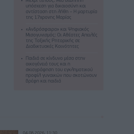
Μέχρι τέλους: Μια σιωπηλή
υπόσχεση για δικαιοσύνη και
αντίσταση στη λήθη – Η μαρτυρία
της 17χρονης Μαρίας
«Ανδρόσφαιρα» και Ψηφιακός
Μισογυνισμός: Οι Αθέατες Απειλές
της Τοξικής Ρητορικής σε
Διαδικτυακές Κοινότητες
Παιδιά σε κίνδυνο μέσα στην
οικογένειά τους και η
σκιαγράφηση του εγκληματικού
προφίλ γυναικών που σκοτώνουν
βρέφη και παιδιά
04.08.2026, 11:30