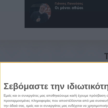
Γιάννης Πανούσης
Οι μόνοι αθώοι
Σεβόμαστε την ιδιωτικότ
Εμείς και οι συνεργάτες μας αποθηκεύουμε και/ή έχουμε πρόσβαση 
προσαρμοσμένες πληροφορίες που αποστέλλονται από μια συσκευή γι
την άδειά σας, εμείς και οι συνεργάτες μας ενδέχεται να χρησιμοπ