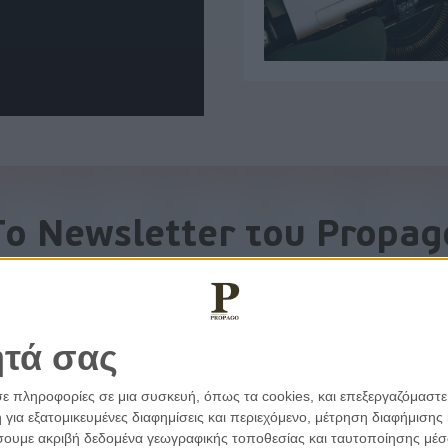
To Newsletter του Propag
Λάβετε την ανάλυση της ημέρας στο email σας
ητά σας
σε πληροφορίες σε μια συσκευή, όπως τα cookies, και επεξεργαζόμαστ
α εξατομικευμένες διαφημίσεις και περιεχόμενο, μέτρηση διαφήμισης 
οιήσουμε ακριβή δεδομένα γεωγραφικής τοποθεσίας και ταυτοποίησης μέ