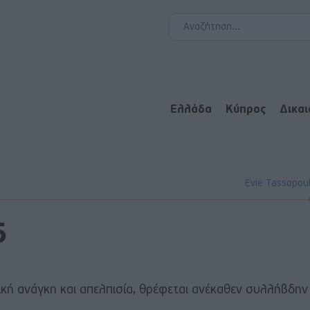
Ελλάδα
Κύπρος
Δικα
Evie Tassopou
5
ική ανάγκη και απελπισία, θρέφεται ανέκαθεν συλλήβδην