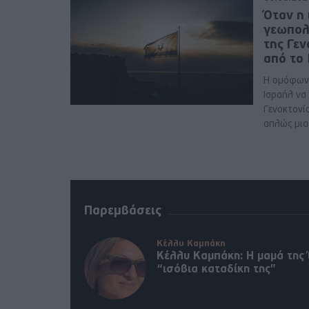
Όταν η 
γεωπολ
της Γε
από το
Η ομόφων
Ισραήλ να
Γενοκτονί
απλώς μια 
Παρεμβάσεις
Κέλλυ Καμπάκη
Κέλλυ Καμπάκη: Η μαμά της 
“ισόβια καταδίκη της”