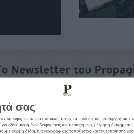
To Newsletter του Propag
Λάβετε την ανάλυση της ημέρας στο email σας
ητά σας
σε πληροφορίες σε μια συσκευή, όπως τα cookies, και επεξεργαζόμαστ
α εξατομικευμένες διαφημίσεις και περιεχόμενο, μέτρηση διαφήμισης 
οιήσουμε ακριβή δεδομένα γεωγραφικής τοποθεσίας και ταυτοποίησης μέ