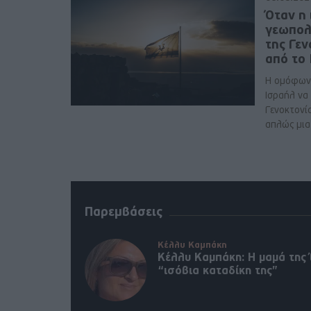
Όταν η 
γεωπολ
της Γε
από το
Η ομόφων
Ισραήλ να
Γενοκτονί
απλώς μια 
Παρεμβάσεις
Κέλλυ Καμπάκη
Κέλλυ Καμπάκη: Η μαμά της 
“ισόβια καταδίκη της”