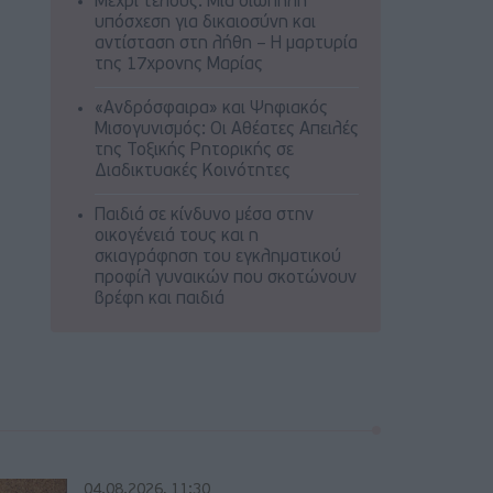
Μέχρι τέλους: Μια σιωπηλή
υπόσχεση για δικαιοσύνη και
αντίσταση στη λήθη – Η μαρτυρία
της 17χρονης Μαρίας
«Ανδρόσφαιρα» και Ψηφιακός
Μισογυνισμός: Οι Αθέατες Απειλές
της Τοξικής Ρητορικής σε
Διαδικτυακές Κοινότητες
Παιδιά σε κίνδυνο μέσα στην
οικογένειά τους και η
σκιαγράφηση του εγκληματικού
προφίλ γυναικών που σκοτώνουν
βρέφη και παιδιά
04.08.2026, 11:30