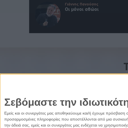
Γιάννης Πανούσης
Οι μόνοι αθώοι
Σεβόμαστε την ιδιωτικότ
Εμείς και οι συνεργάτες μας αποθηκεύουμε και/ή έχουμε πρόσβαση 
προσαρμοσμένες πληροφορίες που αποστέλλονται από μια συσκευή γι
την άδειά σας, εμείς και οι συνεργάτες μας ενδέχεται να χρησιμοπ