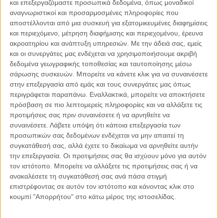
και επεξεργαζόμαστε προσωπικά δεδομένα, όπως μοναδικοί
αναγνωριστικοί και προσαρμοσμένες πληροφορίες που
αποστέλλονται από μια συσκευή για εξατομικευμένες διαφημίσεις
και περιεχόμενο, μέτρηση διαφήμισης και περιεχομένου, έρευνα
03.08.2026, 11:15
ακροατηρίου και ανάπτυξη υπηρεσιών.
Με την άδειά σας, εμείς
ESG και Ναυτιλία
και οι συνεργάτες μας ενδέχεται να χρησιμοποιήσουμε ακριβή
Η ναυτιλία βρίσκεται σε ένα ιστορικό σημείο καμπής. Για δεκαετίες
δεδομένα γεωγραφικής τοποθεσίας και ταυτοποίησης μέσω
αξιολογείτο κυρίως με όρους αποδοτικότητας, ασφάλειας,
σάρωσης συσκευών. Μπορείτε να κάνετε κλικ για να συναινέσετε
χωρητικότητας και κερδοφορίας. Σήμερα,..
στην επεξεργασία από εμάς και τους συνεργάτες μας όπως
περιγράφεται παραπάνω. Εναλλακτικά, μπορείτε να αποκτήσετε
πρόσβαση σε πιο λεπτομερείς πληροφορίες και να αλλάξετε τις
προτιμήσεις σας πριν συναινέσετε ή να αρνηθείτε να
συναινέσετε.
Λάβετε υπόψη ότι κάποια επεξεργασία των
Παρεμβάσεις
προσωπικών σας δεδομένων ενδέχεται να μην απαιτεί τη
συγκατάθεσή σας, αλλά έχετε το δικαίωμα να αρνηθείτε αυτήν
την επεξεργασία. Οι προτιμήσεις σας θα ισχύουν μόνο για αυτόν
Κέλλυ Καμπάκη
Κέλλυ Καμπάκη: Η μαμά της Έμμας
τον ιστότοπο. Μπορείτε να αλλάξετε τις προτιμήσεις σας ή να
γράφει για την “ισόβια καταδίκη
ανακαλέσετε τη συγκατάθεσή σας ανά πάσα στιγμή
της”
επιστρέφοντας σε αυτόν τον ιστότοπο και κάνοντας κλικ στο
κουμπί "Απορρήτου" στο κάτω μέρος της ιστοσελίδας.
Γιάννης Πανούσης