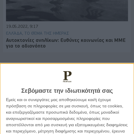
19.05.2022, 9:17
ΕΛΛΆΔΑ, ΤΟ ΘΈΜΑ ΤΗΣ ΗΜΈΡΑΣ
Αυτοκτονίες ανηλίκων: Ευθύνες κοινωνίας και ΜΜΕ
για το αδιανόητο
Παρεμβάσεις
Σεβόμαστε την ιδιωτικότητά σας
Κέλλυ Καμπάκη
Εμείς και οι συνεργάτες μας αποθηκεύουμε και/ή έχουμε
Κέλλυ Καμπάκη: Η μαμά της Έμμας
πρόσβαση σε πληροφορίες σε μια συσκευή, όπως τα cookies,
γράφει για την “ισόβια καταδίκη
της”
και επεξεργαζόμαστε προσωπικά δεδομένα, όπως μοναδικοί
αναγνωριστικοί και προσαρμοσμένες πληροφορίες που
αποστέλλονται από μια συσκευή για εξατομικευμένες διαφημίσεις
και περιεχόμενο, μέτρηση διαφήμισης και περιεχομένου, έρευνα
Γιάννης Πανούσης