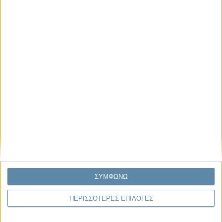
Μας αφορά
Πρόσφατα
Η κρίση της προσδοκίας
Ο Όλυμπος εντάχθηκε στον Κατάλογο Μνημείων
Παγκόσμιας Κληρονομιάς της UNESCO
Σεισμοί Βενεζουέλας 2026: Επιτόπια Διερεύνηση,
Τεκμηρίωση και Διδάγματα
Ανθισμένη συ-στολή
Να αφήνεις τους ανθρώπους να είναι (letting
ΣΥΜΦΩΝΩ
people be)
ΠΕΡΙΣΣΟΤΕΡΕΣ ΕΠΙΛΟΓΕΣ