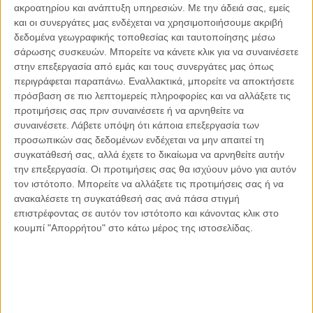
ακροατηρίου και ανάπτυξη υπηρεσιών.
Με την άδειά σας, εμείς
Οι μόνοι αθώοι
και οι συνεργάτες μας ενδέχεται να χρησιμοποιήσουμε ακριβή
δεδομένα γεωγραφικής τοποθεσίας και ταυτοποίησης μέσω
σάρωσης συσκευών. Μπορείτε να κάνετε κλικ για να συναινέσετε
στην επεξεργασία από εμάς και τους συνεργάτες μας όπως
περιγράφεται παραπάνω. Εναλλακτικά, μπορείτε να αποκτήσετε
Αντώνιος Ντακανάλης
πρόσβαση σε πιο λεπτομερείς πληροφορίες και να αλλάξετε τις
Τέμπη: Η Κορυφή του Παγόβουνου
μιας Κοινωνίας που βράζει
προτιμήσεις σας πριν συναινέσετε ή να αρνηθείτε να
συναινέσετε.
Λάβετε υπόψη ότι κάποια επεξεργασία των
προσωπικών σας δεδομένων ενδέχεται να μην απαιτεί τη
συγκατάθεσή σας, αλλά έχετε το δικαίωμα να αρνηθείτε αυτήν
την επεξεργασία. Οι προτιμήσεις σας θα ισχύουν μόνο για αυτόν
Γιάννης Πανούσης
τον ιστότοπο. Μπορείτε να αλλάξετε τις προτιμήσεις σας ή να
Μικροδιάβολοι ή άγουροι
εγκληματίες; – Άρθρο – παρέμβαση
ανακαλέσετε τη συγκατάθεσή σας ανά πάσα στιγμή
στο Propago του Γιάννη Πανούση
επιστρέφοντας σε αυτόν τον ιστότοπο και κάνοντας κλικ στο
κουμπί "Απορρήτου" στο κάτω μέρος της ιστοσελίδας.
Μαργαρίτης Τζίμας
Ο απέναντι