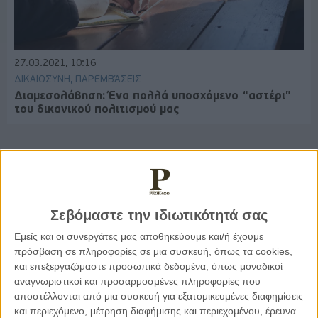
27.03.2021, 10:16
ΔΙΚΑΙΟΣΎΝΗ, ΠΑΡΕΜΒΆΣΕΙΣ
Διαμεσολάβηση: Ένα πολλά υποσχόμενο “αστέρι”
του δικανικού πολιτισμού μας
Παρεμβάσεις
Σεβόμαστε την ιδιωτικότητά σας
Κέλλυ Καμπάκη
Εμείς και οι συνεργάτες μας αποθηκεύουμε και/ή έχουμε
Κέλλυ Καμπάκη: Η μαμά της Έμμας
πρόσβαση σε πληροφορίες σε μια συσκευή, όπως τα cookies,
γράφει για την “ισόβια καταδίκη
της”
και επεξεργαζόμαστε προσωπικά δεδομένα, όπως μοναδικοί
αναγνωριστικοί και προσαρμοσμένες πληροφορίες που
αποστέλλονται από μια συσκευή για εξατομικευμένες διαφημίσεις
και περιεχόμενο, μέτρηση διαφήμισης και περιεχομένου, έρευνα
Γιάννης Πανούσης