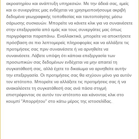
ακροατηρίου και ανάπτυξη υπηρεσιών.
Με την άδειά σας, εμείς
Οι μόνοι αθώοι
και οι συνεργάτες μας ενδέχεται να χρησιμοποιήσουμε ακριβή
δεδομένα γεωγραφικής τοποθεσίας και ταυτοποίησης μέσω
σάρωσης συσκευών. Μπορείτε να κάνετε κλικ για να συναινέσετε
στην επεξεργασία από εμάς και τους συνεργάτες μας όπως
περιγράφεται παραπάνω. Εναλλακτικά, μπορείτε να αποκτήσετε
Αντώνιος Ντακανάλης
πρόσβαση σε πιο λεπτομερείς πληροφορίες και να αλλάξετε τις
Τέμπη: Η Κορυφή του Παγόβουνου
μιας Κοινωνίας που βράζει
προτιμήσεις σας πριν συναινέσετε ή να αρνηθείτε να
συναινέσετε.
Λάβετε υπόψη ότι κάποια επεξεργασία των
προσωπικών σας δεδομένων ενδέχεται να μην απαιτεί τη
συγκατάθεσή σας, αλλά έχετε το δικαίωμα να αρνηθείτε αυτήν
την επεξεργασία. Οι προτιμήσεις σας θα ισχύουν μόνο για αυτόν
Γιάννης Πανούσης
τον ιστότοπο. Μπορείτε να αλλάξετε τις προτιμήσεις σας ή να
Μικροδιάβολοι ή άγουροι
εγκληματίες; – Άρθρο – παρέμβαση
ανακαλέσετε τη συγκατάθεσή σας ανά πάσα στιγμή
στο Propago του Γιάννη Πανούση
επιστρέφοντας σε αυτόν τον ιστότοπο και κάνοντας κλικ στο
κουμπί "Απορρήτου" στο κάτω μέρος της ιστοσελίδας.
Μαργαρίτης Τζίμας
Ο απέναντι