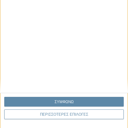
Μας αφορά
Πρόσφατα
Η κρίση της προσδοκίας
Ο Όλυμπος εντάχθηκε στον Κατάλογο Μνημείων
Παγκόσμιας Κληρονομιάς της UNESCO
Σεισμοί Βενεζουέλας 2026: Επιτόπια Διερεύνηση,
Τεκμηρίωση και Διδάγματα
Ανθισμένη συ-στολή
Να αφήνεις τους ανθρώπους να είναι (letting
ΣΥΜΦΩΝΩ
people be)
ΠΕΡΙΣΣΟΤΕΡΕΣ ΕΠΙΛΟΓΕΣ