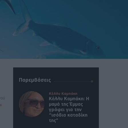
Παρεμβάσεις
Κέλλυ Καμπάκη
νού
Κέλλυ Καμπάκη: Η
μαμά της Έμμας
γράφει για την
“ισόβια καταδίκη
της”