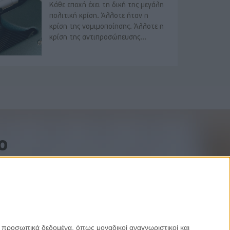
Κάθε εποχή έχει τη δική της μεγάλη
πολιτική κρίση. Άλλοτε ήταν η
κρίση της νομιμοποίησης. Άλλοτε η
κρίση της αντιπροσώπευσης...
o
ε προσωπικά δεδομένα, όπως μοναδικοί αναγνωριστικοί και