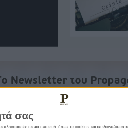
To Newsletter του Propag
Λάβετε την ανάλυση της ημέρας στο email σας
ητά σας
σε πληροφορίες σε μια συσκευή, όπως τα cookies, και επεξεργαζόμαστ