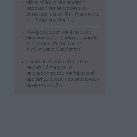
Μέχρι τέλους: Μια σιωπηλή
υπόσχεση για δικαιοσύνη και
αντίσταση στη λήθη – Η μαρτυρία
της 17χρονης Μαρίας
«Ανδρόσφαιρα» και Ψηφιακός
Μισογυνισμός: Οι Αθέατες Απειλές
της Τοξικής Ρητορικής σε
Διαδικτυακές Κοινότητες
Παιδιά σε κίνδυνο μέσα στην
οικογένειά τους και η
σκιαγράφηση του εγκληματικού
προφίλ γυναικών που σκοτώνουν
βρέφη και παιδιά