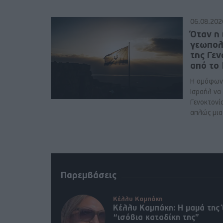
06.08.202
Όταν η 
γεωπολ
της Γε
από το
Η ομόφων
Ισραήλ να
Γενοκτονί
απλώς μια 
Παρεμβάσεις
Κέλλυ Καμπάκη
Κέλλυ Καμπάκη: Η μαμά της 
“ισόβια καταδίκη της”