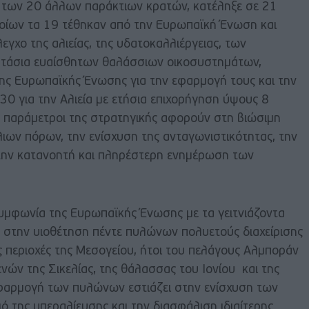
 των 20 άλλων παράκτιων κρατών, κατέληξε σε 21
ποίων τα 19 τέθηκαν από την Ευρωπαϊκή Ένωση και
εγχο της αλιείας, της υδατοκαλλιέργειας, των
στάσια ευαίσθητων θαλάσσιων οικοσυστημάτων,
ης Ευρωπαϊκής Ένωσης για την εφαρμογή τους και την
0 για την Αλιεία με ετήσια επιχορήγηση ύψους 8
ς παράμετροι της στρατηγικής αφορούν στη βιώσιμη
ιων πόρων, την ενίσχυση της ανταγωνιστικότητας, την
την κατανοητή και πληρέστερη ενημέρωση των
συμφωνία της Ευρωπαϊκής Ένωσης με τα γειτνιάζοντα
στην υιοθέτηση πέντε πυλώνων πολυετούς διαχείρισης
 περιοχές της Μεσογείου, ήτοι του πελάγους Αλμποράν
νών της Σικελίας, της θάλασσας του Ιονίου και της
φαρμογή των πυλώνων εστιάζει στην ενίσχυση των
ό της υπεραλίευσης και την διασφάλιση ιδιαίτερης