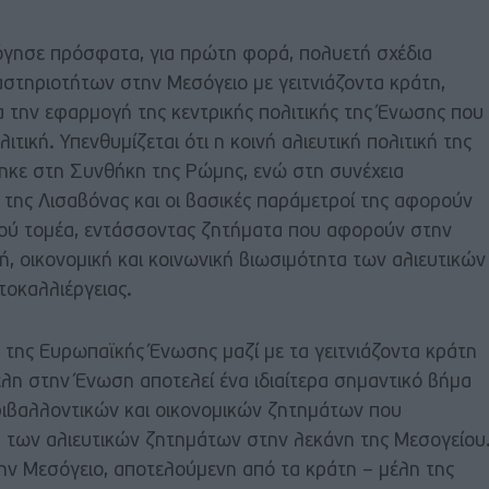
ησε πρόσφατα, για πρώτη φορά, πολυετή σχέδια
αστηριοτήτων στην Μεσόγειο με γειτνιάζοντα κράτη,
ια την εφαρμογή της κεντρικής πολιτικής της Ένωσης που
ιτική. Υπενθυμίζεται ότι η κοινή αλιευτική πολιτική της
κε στη Συνθήκη της Ρώμης, ενώ στη συνέχεια
 της Λισαβόνας και οι βασικές παράμετροί της αφορούν
κού τομέα, εντάσσοντας ζητήματα που αφορούν στην
, οικονομική και κοινωνική βιωσιμότητα των αλιευτικών
τοκαλλιέργειας.
 της Ευρωπαϊκής Ένωσης μαζί με τα γειτνιάζοντα κράτη
έλη στην Ένωση αποτελεί ένα ιδιαίτερα σημαντικό βήμα
ριβαλλοντικών και οικονομικών ζητημάτων που
τα των αλιευτικών ζητημάτων στην λεκάνη της Μεσογείου
 την Μεσόγειο, αποτελούμενη από τα κράτη – μέλη της