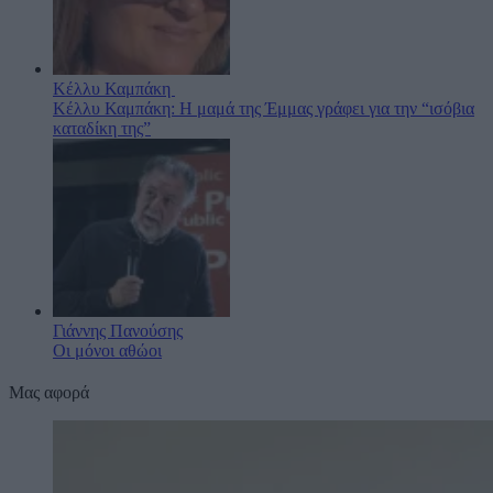
Κέλλυ Καμπάκη
Κέλλυ Καμπάκη: Η μαμά της Έμμας γράφει για την “ισόβια
καταδίκη της”
Γιάννης Πανούσης
Οι μόνοι αθώοι
Μας αφορά