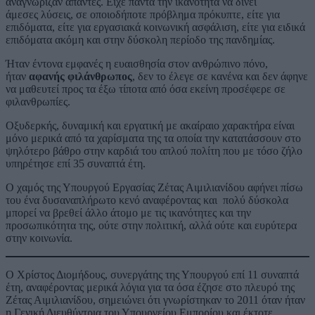
αναγνώριζαν άπαντες. Είχε πάντα την ικανότητα να δίνει
άμεσες λύσεις, σε οποιοδήποτε πρόβλημα πρόκυπτε, είτε για
επιδόματα, είτε για εργασιακά κοινωνική ασφάλιση, είτε για ειδικά
επιδόματα ακόμη και στην δύσκολη περίοδο της πανδημίας.
Ήταν έντονα εμφανές η ευαισθησία στον ανθρώπινο πόνο,
ήταν
αφανής φιλάνθρωπος
, δεν το έλεγε σε κανένα και δεν άφηνε
να μαθευτεί προς τα έξω τίποτα από όσα εκείνη προσέφερε σε
φιλανθρωπίες.
Οξυδερκής, δυναμική και εργατική με ακαίραιο χαρακτήρα είναι
μόνο μερικά από τα χαρίσματα της τα οποία την κατατάσσουν στο
ψηλότερο βάθρο στην καρδιά του απλού πολίτη που με τόσο ζήλο
υπηρέτησε επί 35 συναπτά έτη.
Ο χαμός της Υπουργού Εργασίας Ζέτας Αιμιλιανίδου αφήνει πίσω
του ένα δυσαναπλήρωτο κενό αναφέροντας και πολύ δύσκολα
μπορεί να βρεθεί άλλο άτομο με τις ικανότητες και την
προσωπικότητα της, ούτε στην πολιτική, αλλά ούτε και ευρύτερα
στην κοινωνία.
Ο Χρίστος Διομήδους, συνεργάτης της Υπουργού επί 11 συναπτά
έτη, αναφέροντας μερικά λόγια για τα όσα έζησε στο πλευρό της
Ζέτας Αιμιλιανίδου, σημειώνει ότι γνωρίστηκαν το 2011 όταν ήταν
η Γενική Διευθύντρια του Υπουργείου Εμπορίου και έκτοτε