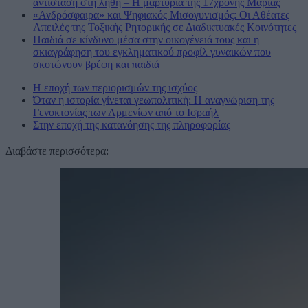
αντίσταση στη λήθη – Η μαρτυρία της 17χρονης Μαρίας
«Ανδρόσφαιρα» και Ψηφιακός Μισογυνισμός: Οι Αθέατες
Απειλές της Τοξικής Ρητορικής σε Διαδικτυακές Κοινότητες
Παιδιά σε κίνδυνο μέσα στην οικογένειά τους και η
σκιαγράφηση του εγκληματικού προφίλ γυναικών που
σκοτώνουν βρέφη και παιδιά
Η εποχή των περιορισμών της ισχύος
Όταν η ιστορία γίνεται γεωπολιτική: Η αναγνώριση της
Γενοκτονίας των Αρμενίων από το Ισραήλ
Στην εποχή της κατανόησης της πληροφορίας
Διαβάστε περισσότερα: