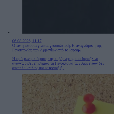
06.08.2026, 11:17
Όταν η ιστορία γίνεται γεωπολιτική: Η αναγνώριση της
Γενοκτονίας των Αρμενίων από το Ισραήλ
Η ομόφωνη απόφαση της κυβέρνησης του Ισραήλ να
αναγνωρίσει επισήμως τη Γενοκτονία των Αρμενίων δεν
αποτελεί απλώς μια ιστορική ή..