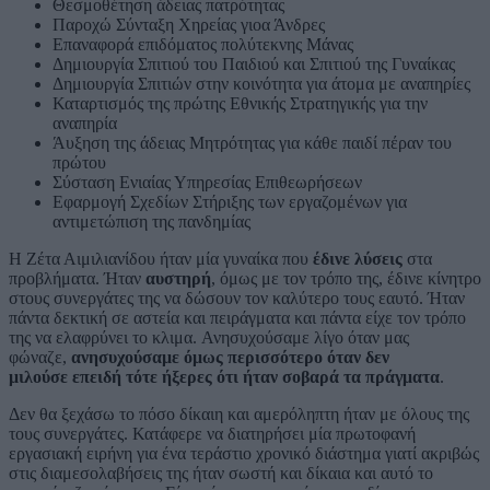
Θεσμοθέτηση άδειας πατρότητας
Παροχώ Σύνταξη Χηρείας γιοα Άνδρες
Επαναφορά επιδόματος πολύτεκνης Μάνας
Δημιουργία Σπιτιού του Παιδιού και Σπιτιού της Γυναίκας
Δημιουργία Σπιτιών στην κοινότητα για άτομα με αναπηρίες
Καταρτισμός της πρώτης Εθνικής Στρατηγικής για την
αναπηρία
Άυξηση της άδειας Μητρότητας για κάθε παιδί πέραν του
πρώτου
Σύσταση Ενιαίας Υπηρεσίας Επιθεωρήσεων
Εφαρμογή Σχεδίων Στήριξης των εργαζομένων για
αντιμετώπιση της πανδημίας
Η Ζέτα Αιμιλιανίδου ήταν μία γυναίκα που
έδινε λύσεις
στα
προβλήματα. Ήταν
αυστηρή
, όμως με τον τρόπο της, έδινε κίνητρο
στους συνεργάτες της να δώσουν τον καλύτερο τους εαυτό. Ήταν
πάντα δεκτική σε αστεία και πειράγματα και πάντα είχε τον τρόπο
της να ελαφρύνει το κλιμα. Ανησυχούσαμε λίγο όταν μας
φώναζε,
ανησυχούσαμε όμως περισσότερο όταν δεν
μιλούσε επειδή τότε ήξερες ότι ήταν σοβαρά τα πράγματα
.
Δεν θα ξεχάσω το πόσο δίκαιη και αμερόληπτη ήταν με όλους της
τους συνεργάτες. Κατάφερε να διατηρήσει μία πρωτοφανή
εργασιακή ειρήνη για ένα τεράστιο χρονικό διάστημα γιατί ακριβώς
στις διαμεσολαβήσεις της ήταν σωστή και δίκαια και αυτό το