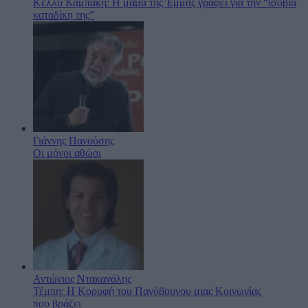
Κέλλυ Καμπάκη: Η μαμά της Έμμας γράφει για την “ισόβια
καταδίκη της”
Γιάννης Πανούσης
Οι μόνοι αθώοι
Αντώνιος Ντακανάλης
Τέμπη: Η Κορυφή του Παγόβουνου μιας Κοινωνίας
που βράζει