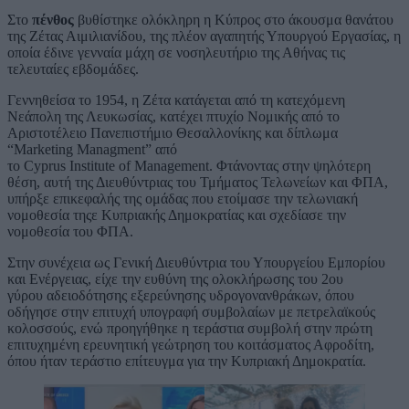
Στο
πένθος
βυθίστηκε ολόκληρη η Κύπρος στο άκουσμα θανάτου
της Ζέτας Αιμιλιανίδου, της πλέον αγαπητής Υπουργού Εργασίας, η
οποία έδινε γενναία μάχη σε νοσηλευτήριο της Αθήνας τις
τελευταίες εβδομάδες.
Γεννηθείσα το 1954, η Ζέτα κατάγεται από τη κατεχόμενη
Νεάπολη της Λευκωσίας, κατέχει πτυχίο Νομικής από το
Αριστοτέλειο Πανεπιστήμιο Θεσαλλονίκης και δίπλωμα
“Marketing Managment” από
το Cyprus Institute of Management. Φτάνοντας στην ψηλότερη
θέση, αυτή της Διευθύντριας του Τμήματος Τελωνείων και ΦΠΑ,
υπήρξε επικεφαλής της ομάδας που ετοίμασε την τελωνιακή
νομοθεσία τηςε Κυπριακής Δημοκρατίας και σχεδίασε την
νομοθεσία του ΦΠΑ.
Στην συνέχεια ως Γενική Διευθύντρια του Υπουργείου Εμπορίου
και Ενέργειας, είχε την ευθύνη της ολοκλήρωσης του 2ου
γύρου αδειοδότησης εξερεύνησης υδρογονανθράκων, όπου
οδήγησε στην επιτυχή υπογραφή συμβολαίων με πετρελαϊκούς
κολοσσούς, ενώ προηγήθηκε η τεράστια συμβολή στην πρώτη
επιτυχημένη ερευνητική γεώτρηση του κοιτάσματος Αφροδίτη,
όπου ήταν τεράστιο επίτευγμα για την Κυπριακή Δημοκρατία.