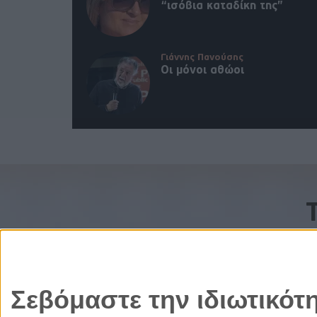
“ισόβια καταδίκη της”
Γιάννης Πανούσης
Οι μόνοι αθώοι
Σεβόμαστε την ιδιωτικότ