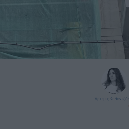
Άρτεμις Καλαντζά