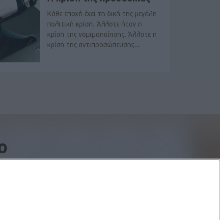
Κάθε εποχή έχει τη δική της μεγάλη
πολιτική κρίση. Άλλοτε ήταν η
κρίση της νομιμοποίησης. Άλλοτε η
κρίση της αντιπροσώπευσης...
o