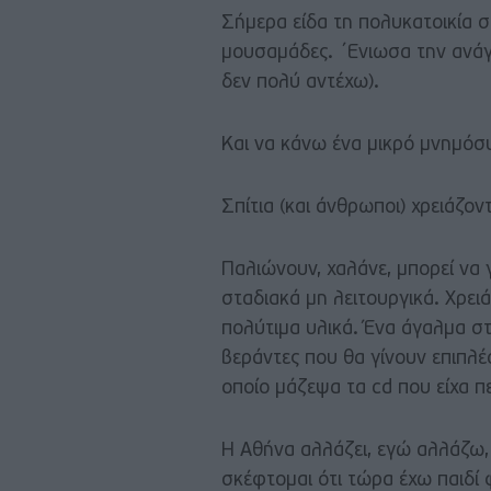
Σήμερα είδα τη πολυκατοικία σ
μουσαμάδες. ´Ενιωσα την ανάγ
δεν πολύ αντέχω).
Και να κάνω ένα μικρό μνημόσ
Σπίτια (και άνθρωποι) χρειάζοντ
Παλιώνουν, χαλάνε, μπορεί να γ
σταδιακά μη λειτουργικά. Χρει
πολύτιμα υλικά. Ένα άγαλμα στ
βεράντες που θα γίνουν επιπλέ
οποίο μάζεψα τα cd που είχα π
Η Αθήνα αλλάζει, εγώ αλλάζω, 
σκέφτομαι ότι τώρα έχω παιδί 