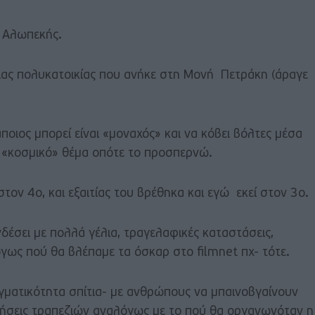
ό Αλωπεκής.
μιας πολυκατοικίας που ανήκε στη Μονή Πετράκη (άραγε
ιος μπορεί είναι «μοναχός» και να κόβει βόλτες μέσα
ι «κοσμικό» θέμα οπότε το προσπερνώ.
στον 4ο, και εξαιτίας του βρέθηκα και εγώ εκεί στον 3ο.
δέσει με πολλά γέλια, τραγελαφικές καταστάσεις,
όγως πού θα βλέπαμε τα όσκαρ στο filmnet πχ- τότε.
αγματικότητα σπίτια- με ανθρώπους να μπαινοβγαίνουν
νήσεις τραπεζιών αναλόγως με το πού θα οργανωνόταν η