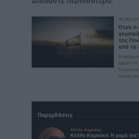
Διαβάστε περισσότερα:
06.08.202
Όταν η 
γεωπολ
της Γε
από το
Η ομόφων
Ισραήλ να
Γενοκτονί
απλώς μια 
Παρεμβάσεις
Κέλλυ Καμπάκη
Κέλλυ Καμπάκη: Η μαμά της 