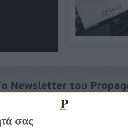
To Newsletter του Propag
Λάβετε την ανάλυση της ημέρας στο email σας
ητά σας