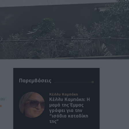
Παρεμβάσεις
Κέλλυ Καμπάκη
κου
Κέλλυ Καμπάκη: Η
μαμά της Έμμας
γράφει για την
“ισόβια καταδίκη
της”