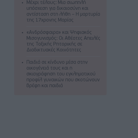
Μέχρι τέλους: Μια σιωπηλή
υπόσχεση για δικαιοσύνη και
αντίσταση στη λήθη – Η μαρτυρία
της 17χρονης Μαρίας
«Ανδρόσφαιρα» και Ψηφιακός
Μισογυνισμός: Οι Αθέατες Απειλές
της Τοξικής Ρητορικής σε
Διαδικτυακές Κοινότητες
Παιδιά σε κίνδυνο μέσα στην
οικογένειά τους και η
σκιαγράφηση του εγκληματικού
προφίλ γυναικών που σκοτώνουν
βρέφη και παιδιά