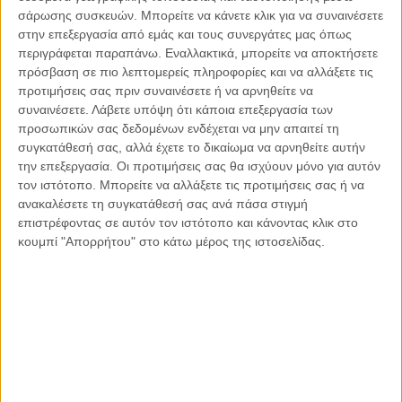
προκειμένου να κάνει ευκαιριακές αρπαχτές και όχι
σάρωσης συσκευών. Μπορείτε να κάνετε κλικ για να συναινέσετε
επενδύσεις διαρκείας με παραγωγική βάση και απασχόληση
στην επεξεργασία από εμάς και τους συνεργάτες μας όπως
προσωπικού. Γι αυτό κυριαρχούν οι ΄΄επενδύσεις΄΄ σε ΜΜΕ,
περιγράφεται παραπάνω. Εναλλακτικά, μπορείτε να αποκτήσετε
νομιμοποιημένο τζόγο, ναυτιλία, καύσιμα, επικοινωνίες και
πρόσβαση σε πιο λεπτομερείς πληροφορίες και να αλλάξετε τις
ενέργεια. Καμία παραγωγή προϊόντων, καμία επένδυση που
προτιμήσεις σας πριν συναινέσετε ή να αρνηθείτε να
να συνδυάζει υψηλή τεχνολογία και γεωργία, καμία
συναινέσετε.
Λάβετε υπόψη ότι κάποια επεξεργασία των
προσωπικών σας δεδομένων ενδέχεται να μην απαιτεί τη
επένδυση για απασχόληση των νέων επιστημόνων που
συγκατάθεσή σας, αλλά έχετε το δικαίωμα να αρνηθείτε αυτήν
περισσεύουν στη χώρα και σιγά-σιγά παίρνουν το δρόμο για
την επεξεργασία. Οι προτιμήσεις σας θα ισχύουν μόνο για αυτόν
άλλες χώρες.
τον ιστότοπο. Μπορείτε να αλλάξετε τις προτιμήσεις σας ή να
ανακαλέσετε τη συγκατάθεσή σας ανά πάσα στιγμή
Η τελευταία είδηση της μεταφοράς της ιστορικής
επιστρέφοντας σε αυτόν τον ιστότοπο και κάνοντας κλικ στο
κουμπί "Απορρήτου" στο κάτω μέρος της ιστοσελίδας.
βιομηχανίας PITSOS από την Ελλάδα στην Τουρκία δείχνει
τις προτεραιότητες των κύριων καπιταλιστικών χωρών της
Ευρώπης αλλά δείχνει και την αδυναμία της κυβέρνησης
που δεν μπόρεσε να αποτρέψει τη μεταφορά, παρά την
υποχωρητική τακτική στη γερμανική κυβέρνηση, σε όλα τα
θέματα ακόμη και στα εθνικά.
Παγκόσμια, οι ανισότητες έχουν μειώσει τη δυναμική των