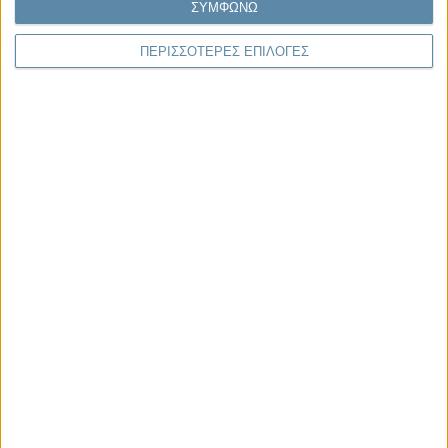
ΣΥΜΦΩΝΩ
Μας αφορά
ΠΕΡΙΣΣΟΤΕΡΕΣ ΕΠΙΛΟΓΕΣ
29.07.2026, 11:20
Η κρίση της προσδοκίας
Κάθε εποχή έχει τη δική της μεγάλη πολιτική κρίση. Άλλοτε ήταν η
κρίση της νομιμοποίησης. Άλλοτε η κρίση της
αντιπροσώπευσης...
Παρεμβάσεις
Κέλλυ Καμπάκη