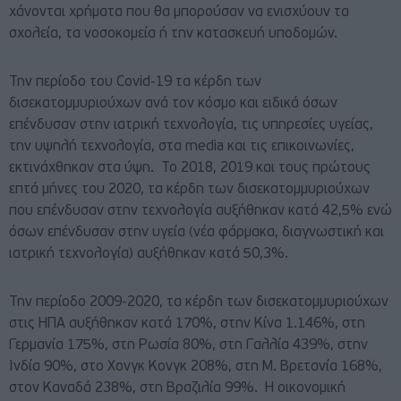
χάνονται χρήματα που θα μπορούσαν να ενισχύουν τα
σχολεία, τα νοσοκομεία ή την κατασκευή υποδομών.
Την περίοδο του Covid-19 τα κέρδη των
δισεκατομμυριούχων ανά τον κόσμο και ειδικά όσων
επένδυσαν στην ιατρική τεχνολογία, τις υπηρεσίες υγείας,
την υψηλή τεχνολογία, στα media και τις επικοινωνίες,
εκτινάχθηκαν στα ύψη. Το 2018, 2019 και τους πρώτους
επτά μήνες του 2020, τα κέρδη των δισεκατομμυριούχων
που επένδυσαν στην τεχνολογία αυξήθηκαν κατά 42,5% ενώ
όσων επένδυσαν στην υγεία (νέα φάρμακα, διαγνωστική και
ιατρική τεχνολογία) αυξήθηκαν κατά 50,3%.
Την περίοδο 2009-2020, τα κέρδη των δισεκατομμυριούχων
στις ΗΠΑ αυξήθηκαν κατά 170%, στην Κίνα 1.146%, στη
Γερμανία 175%, στη Ρωσία 80%, στη Γαλλία 439%, στην
Ινδία 90%, στο Χονγκ Κονγκ 208%, στη Μ. Βρετανία 168%,
στον Καναδά 238%, στη Βραζιλία 99%. Η οικονομική