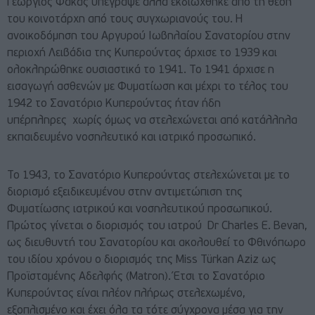
Γεώργιος Φάκας υπέγραψε αλλά εκδιώχθηκε από τη θέση
του κοινοτάρχη από τους συγχωριανούς του. Η
ανοικοδόμηση του Αργυρού Ιωβηλαίου Σανατορίου στην
περιοχή Λειβάδια της Κυπερούντας άρχισε το 1939 και
ολοκληρώθηκε ουσιαστικά το 1941. Το 1941 άρχισε η
εισαγωγή ασθενών με Φυματίωση και μέχρι το τέλος του
1942 το Σανατόριο Κυπερούντας ήταν ήδη
υπέρπληρες χωρίς όμως να στελεχώνεται από κατάλληλα
εκπαιδευμένο νοσηλευτικό και ιατρικό προσωπικό.
Το 1943, το Σανατόριο Κυπερούντας στελεχώνεται με το
διορισμό εξειδικευμένου στην αντιμετώπιση της
Φυματίωσης ιατρικού και νοσηλευτικού προσωπικού.
Πρώτος γίνεται ο διορισμός του ιατρού Dr Charles E. Bevan,
ως διευθυντή του Σανατορίου και ακολουθεί το Φθινόπωρο
του ιδίου χρόνου ο διορισμός της Miss Türkan Aziz ως
Προϊσταμένης Αδελφής (Matron). Έτσι το Σανατόριο
Κυπερούντας είναι πλέον πλήρως στελεχωμένο,
εξοπλισμένο και έχει όλα τα τότε σύγχρονα μέσα για την