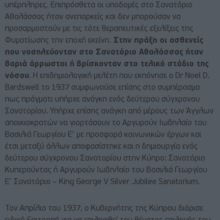
υπέρπληρες. Επιπρόσθετα οι υποδομές στο Σανατόριο
Αθαλάσσας ήταν ανεπαρκείς και δεν μπορούσαν να
προσαρμοστούν με τις τότε θεραπευτικές εξελίξεις της
Φυματίωσης την εποχή εκείνη.
Στην πράξη οι ασθενείς
που νοσηλεύονταν στο Σανατόριο Αθαλάσσας ήταν
βαριά άρρωστοι ή βρίσκονταν στο τελικό στάδιο της
νόσου
. Η επιδημιολογική μελέτη που εκπόνησε ο Dr Noel D.
Bardswell το 1937 συμφωνούσε επίσης στο συμπέρασμα
πως πράγματι υπήρχε ανάγκη ενός δεύτερου σύγχρονου
Σανατορίου. Υπήρχε επίσης ανάγκη από μέρους των Άγγλων
αποικιοκρατών να γιορτάσουν το Αργυρούν Ιωβηλαίο του
Βασιλιά Γεωργίου Ε’ με προσφορά κοινωνικών έργων και
έτσι μεταξύ άλλων αποφασίστηκε και η δημιουργία ενός
δεύτερου σύγχρονου Σανατορίου στην Κύπρο: Σανατόριο
Κυπερούντας ή Αργυρούν Ιωβηλαίο του Βασιλιά Γεωργίου
Ε’ Σανατόριο – King George V Silver Jubilee Sanatorium.
Τον Απρίλιο του 1937, ο Κυβερνήτης της Κύπρου διόρισε