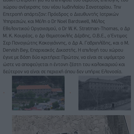
ειδική Επιτροπή για να επιληφθεί του θέματος επιλογής του
χώρου ανέγερσης του νέου Ιωβηλαίου Σανατορίου. Την
Επιτροπή απάρτιζαν: Πρόεδρος ο Διευθυντής Ιατρικών
Υπηρεσιών, και Μέλη ο Dr Noel Bardswell, Μέλος
Εθελοντικού Οργανισμού, ο Dr W. K. Stratman-Thomas, ο Δρ
Μ. Κ. Κουρέας, ο Δρ Θεμιστοκλής Δέρβης, Ο.Β.Ε., ο Έντιμος
Σερ Παναγιώτης Κακογιάννης, ο Δρ Α. Γαβριηλίδης, και ο M.
Dervish Bey, Επαρχιακός Δικαστής. Η επιλογή του χώρου
έγινε με βάση δύο κριτήρια: Πρώτον, να είναι σε υψόμετρο
ώστε να αποφεύγεται η έντονη ζέστη του καλοκαιριού και
δεύτερον να είναι σε περιοχή όπου δεν υπήρχε Ελονοσία.