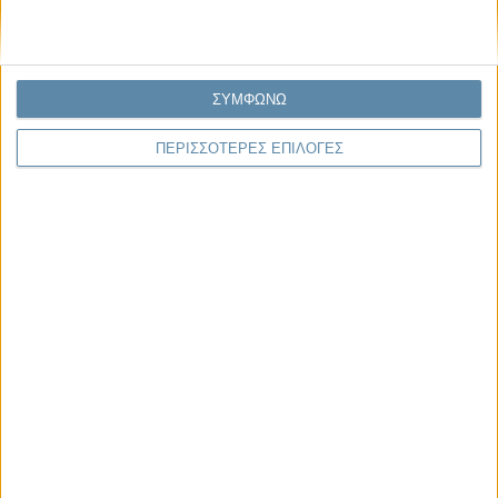
ΣΥΜΦΩΝΩ
ΠΕΡΙΣΣΟΤΕΡΕΣ ΕΠΙΛΟΓΕΣ
06.08.2026, 11:17
Όταν η ιστορία γίνεται γεωπολιτική: Η αναγνώριση της
Γενοκτονίας των Αρμενίων από το Ισραήλ
Η ομόφωνη απόφαση της κυβέρνησης του Ισραήλ να αναγνωρίσει
επισήμως τη Γενοκτονία των Αρμενίων δεν αποτελεί απλώς μια ιστορική
ή..