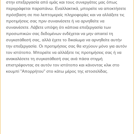
στην επεξεργασία από εμάς και τους συνεργάτες μας όπως
νεοδιορισθείς αγροτικός ιατρικός λειτουργός στο χωριό
περιγράφεται παραπάνω. Εναλλακτικά, μπορείτε να αποκτήσετε
της Κυπερούντας Δρ Τζόσεφ Χριστοδουλίδης ενισχύει το
πρόσβαση σε πιο λεπτομερείς πληροφορίες και να αλλάξετε τις
ιατρικό προσωπικό του Σανατορίου Κυπερούντας με
προτιμήσεις σας πριν συναινέσετε ή να αρνηθείτε να
συναινέσετε.
Λάβετε υπόψη ότι κάποια επεξεργασία των
ταυτόχρονα καθήκοντα να βοηθά τον Ιατρικό Λειτουργό
προσωπικών σας δεδομένων ενδέχεται να μην απαιτεί τη
Φυματίωσης Dr C. E. Bevan. Ο Δρ Χριστοδουλίδης βοηθούσε
συγκατάθεσή σας, αλλά έχετε το δικαίωμα να αρνηθείτε αυτήν
τον Dr C. E. Bevan στις επεμβάσεις θωρακοπλαστικής. Το
την επεξεργασία. Οι προτιμήσεις σας θα ισχύουν μόνο για αυτόν
1953 συμπληρώνεται και η νέα πτέρυγα του Σανατορίου
τον ιστότοπο. Μπορείτε να αλλάξετε τις προτιμήσεις σας ή να
Κυπερούντας που αυξάνει την χωρητικότητά του σε 110
ανακαλέσετε τη συγκατάθεσή σας ανά πάσα στιγμή
κλίνες και αυτό γίνεται επειδή η ζήτηση για θεραπεία της
επιστρέφοντας σε αυτόν τον ιστότοπο και κάνοντας κλικ στο
Φυματίωσης στο Σανατόριο συνεχίζει να αυξάνεται και αυτό
κουμπί "Απορρήτου" στο κάτω μέρος της ιστοσελίδας.
επειδή τα αποτελέσματα της χειρουργικής θεραπείας ολοένα
και γίνονται πιο αποδεκτά.
Η ανέγερση της κατοικίας του ιατρού που βρισκόταν περί τα
300 μέτρα δυτικά του κυρίως κτηρίου του Σανατορίου και η
κατασκευή της ολοκληρώθηκε μαζί με την πρώτη φάση του
Ιωβηλαίου Σανατορίου το 1940, με πρώτο ένοικό τον Άγγλο
ιατρό Dr Charles E. Bevan το 1943. Από το 1948