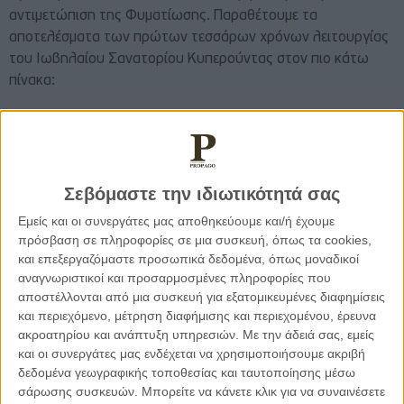
αντιμετώπιση της Φυματίωσης. Παραθέτουμε τα
αποτελέσματα των πρώτων τεσσάρων χρόνων λειτουργίας
του Ιωβηλαίου Σανατορίου Κυπερούντας στον πιο κάτω
πίνακα:
1941
1942
1943
1944
Εισαγωγές
65
71
61
53
Σεβόμαστε την ιδιωτικότητά σας
Θάνατοι
26
25
11
5
Εμείς και οι συνεργάτες μας αποθηκεύουμε και/ή έχουμε
Θνητότητα (%)
40%
35%
18%
9%
πρόσβαση σε πληροφορίες σε μια συσκευή, όπως τα cookies,
και επεξεργαζόμαστε προσωπικά δεδομένα, όπως μοναδικοί
αναγνωριστικοί και προσαρμοσμένες πληροφορίες που
Είναι φανερό πως από το 1943 αρχίζει μια σημαντική μείωση
αποστέλλονται από μια συσκευή για εξατομικευμένες διαφημίσεις
των θανάτων (θνητότητας)
και περιεχόμενο, μέτρηση διαφήμισης και περιεχομένου, έρευνα
ακροατηρίου και ανάπτυξη υπηρεσιών.
Με την άδειά σας, εμείς
και οι συνεργάτες μας ενδέχεται να χρησιμοποιήσουμε ακριβή
Η ανάληψη καθηκόντων από τον ιατρό Dr Charles E. Bevan
δεδομένα γεωγραφικής τοποθεσίας και ταυτοποίησης μέσω
περιλάμβανε και την εισαγωγή των χειρουργικών
σάρωσης συσκευών. Μπορείτε να κάνετε κλικ για να συναινέσετε
επεμβάσεων σύμπτυξης των πνευμόνων. Το 1946 ο