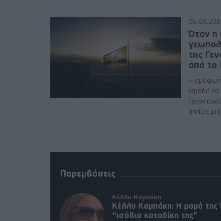
06.08.202
Όταν η 
γεωπολ
της Γε
από το
Η ομόφων
Ισραήλ να
Γενοκτονί
απλώς μια 
Παρεμβάσεις
Κέλλυ Καμπάκη
Κέλλυ Καμπάκη: Η μαμά της 
“ισόβια καταδίκη της”