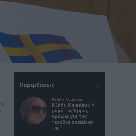
Παρεμβάσεις
Κέλλυ Καμπάκη
νού
Κέλλυ Καμπάκη: Η
μαμά της Έμμας
γράφει για την
“ισόβια καταδίκη
της”