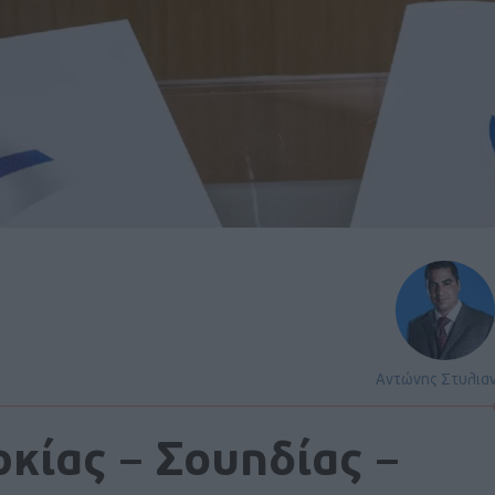
Αντώνης Στυλια
κίας – Σουηδίας –