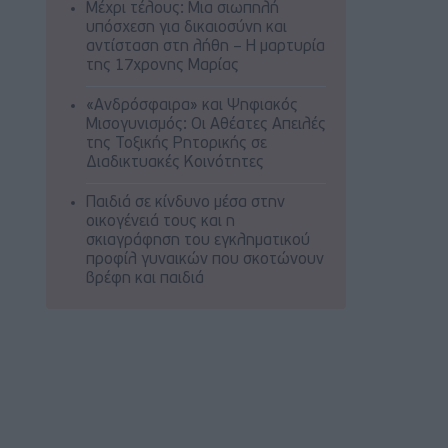
Μέχρι τέλους: Μια σιωπηλή
υπόσχεση για δικαιοσύνη και
αντίσταση στη λήθη – Η μαρτυρία
της 17χρονης Μαρίας
«Ανδρόσφαιρα» και Ψηφιακός
Μισογυνισμός: Οι Αθέατες Απειλές
της Τοξικής Ρητορικής σε
Διαδικτυακές Κοινότητες
Παιδιά σε κίνδυνο μέσα στην
οικογένειά τους και η
σκιαγράφηση του εγκληματικού
προφίλ γυναικών που σκοτώνουν
βρέφη και παιδιά