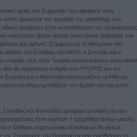
βασικές αρχές της Συμμαχίας που αφορούν στην
ν κοινή άμυνα και την σημασία της ασφάλειας των
ειδικές αναφορές στην καταπολέμηση της τρομοκρατίας
ου αποτελούν άμεση απειλή στην εθνική ασφάλεια των
φάλειας και ειρήνης. Σύμφωνα με το Μνημόνιο που
 πλαίσιο της Συνόδου του ΝΑΤΟ, η Σουηδία και η
η στήριξη τους στην Τουρκία έναντι απειλών στην εθνικ
τι δεν θα παράσχουν στήριξη στο YPG/PYD και την
 Σουηδία και η Φινλανδία αναγνωρίζουν το ΡΚΚ ως
σμεύονται όπως εμποδίζουν την δράση του και αυτές
 Σουηδίας και Φινλανδίας αναφέρεται επίσης ότι δεν
 απαγορεύσεις στην πώληση / προμήθεια όπλων μεταξύ
τι η διάθεση στρατιωτικού εξοπλισμού θα γίνεται
ες της Συμφωνίας του Ουάσιγκτον που εγκαθιδρύει το