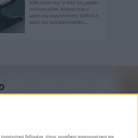
Κάθε εποχή έχει τη δική της μεγάλη
πολιτική κρίση. Άλλοτε ήταν η
κρίση της νομιμοποίησης. Άλλοτε η
κρίση της αντιπροσώπευσης...
o
ε προσωπικά δεδομένα, όπως μοναδικοί αναγνωριστικοί και