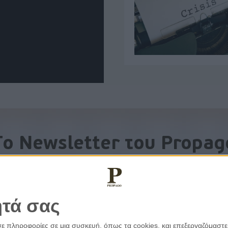
To Newsletter του Propag
Λάβετε την ανάλυση της ημέρας στο email σας
ητά σας
σε πληροφορίες σε μια συσκευή, όπως τα cookies, και επεξεργαζόμαστ