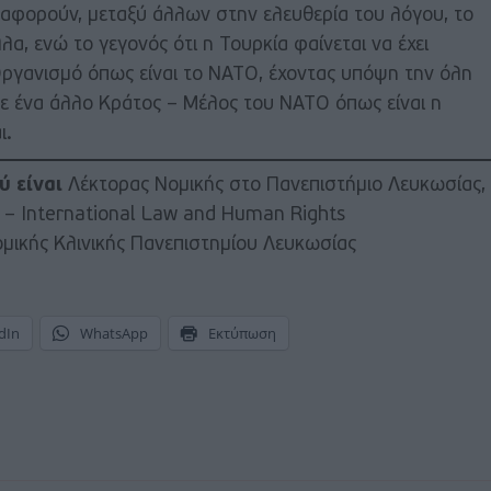
αφορούν, μεταξύ άλλων στην ελευθερία του λόγου, το
λλα, ενώ το γεγονός ότι η Τουρκία φαίνεται να έχει
α Οργανισμό όπως είναι το ΝΑΤΟ, έχοντας υπόψη την όλη
σε ένα άλλο Κράτος – Μέλος του ΝΑΤΟ όπως είναι η
ι.
ύ είναι
Λέκτορας Νομικής στο Πανεπιστήμιο Λευκωσίας,
aw – International Law and Human Rights
ομικής Κλινικής Πανεπιστημίου Λευκωσίας
dIn
WhatsApp
Εκτύπωση