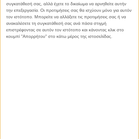
σημεία ανεφοδιασμού. Ακολουθώντας τις ομάδες του
συγκατάθεσή σας, αλλά έχετε το δικαίωμα να αρνηθείτε αυτήν
την επεξεργασία. Οι προτιμήσεις σας θα ισχύουν μόνο για αυτόν
πληθυσμού που κινδυνεύουν περισσότερο, καταβάλλεται η
τον ιστότοπο. Μπορείτε να αλλάξετε τις προτιμήσεις σας ή να
προσπάθεια να εμβολιαστεί το 20% στο σύνολο των
ανακαλέσετε τη συγκατάθεσή σας ανά πάσα στιγμή
κατοίκων αυτής της περιοχής.
επιστρέφοντας σε αυτόν τον ιστότοπο και κάνοντας κλικ στο
κουμπί "Απορρήτου" στο κάτω μέρος της ιστοσελίδας.
Χώρες που συμμετέχουν στην εκστρατεία εμβολιασμού
Τα επόμενα βήματα της INTERSOS στην εκστρατεία
εμβολιασμού COVAX αναμένεται να πραγματοποιηθούν στο
Ιράκ και το Αφγανιστάν, όπου είμαστε παραπάνω από έτοιμοι
να παρέμβουμε. Αλλά δυνητικά υπάρχουν πολλές χώρες
στις οποίες θα μπορούσαμε να παρέχουμε υποστήριξη τους
επόμενους μήνες. Στην πραγματικότητα, το Τσαντ, το
Καμερούν, η Μπουρκίνα Φάσο, η Κεντροαφρικανική
Δημοκρατία, η Λαϊκή Δημοκρατία του Κονγκό, η Συρία, το
Νότιο Σουδάν και η Υεμένη είναι επίσης μέρος της
πλατφόρμας COVAX, όλες οι χώρες στις οποίες υλοποιούμε
προγράμματα κοινωνικής υγείας, ψυχολογικής ή νομικής