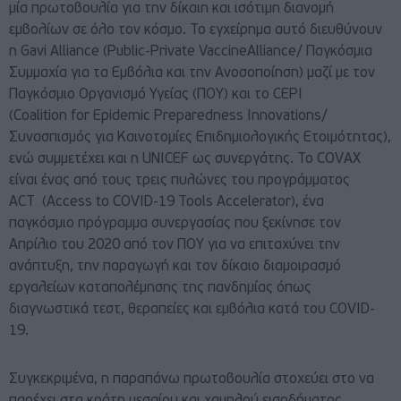
μία πρωτοβουλία για την δίκαιη και ισότιμη διανομή
εμβολίων σε όλο τον κόσμο. Το εγχείρημα αυτό διευθύνουν
η Gavi Alliance (Public-Private VaccineAlliance/ Παγκόσμια
Συμμαχία για τα Εμβόλια και την Ανοσοποίηση) μαζί με τον
Παγκόσμιο Οργανισμό Υγείας (ΠΟΥ) και το CEPI
(Coalition for Epidemic Preparedness Innovations/
Συνασπισμός για Καινοτομίες Επιδημιολογικής Ετοιμότητας),
ενώ συμμετέχει και η UNICEF ως συνεργάτης. Το COVAX
είναι ένας από τους τρεις πυλώνες του προγράμματος
ACT (Access to COVID-19 Tools Accelerator), ένα
παγκόσμιο πρόγραμμα συνεργασίας που ξεκίνησε τον
Απρίλιο του 2020 από τον ΠΟΥ για να επιταχύνει την
ανάπτυξη, την παραγωγή και τον δίκαιο διαμοιρασμό
εργαλείων καταπολέμησης της πανδημίας όπως
διαγνωστικά τεστ, θεραπείες και εμβόλια κατά του COVID-
19.
Συγκεκριμένα, η παραπάνω πρωτοβουλία στοχεύει στο να
παρέχει στα κράτη μεσαίου και χαμηλού εισοδήματος