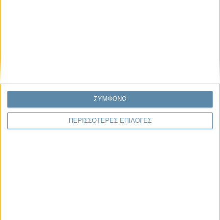
04.08.2026, 11:30
Στην εποχή της κατανόησης της πληροφορίας
Ζούμε σε μια παράδοξη εποχή. Ποτέ άλλοτε στην ιστορία της
ανθρωπότητας δεν είχαμε πρόσβαση σε τόση πληροφορία. Μέσα σε
λίγα..
ΣΥΜΦΩΝΩ
Παρεμβάσεις
ΠΕΡΙΣΣΟΤΕΡΕΣ ΕΠΙΛΟΓΕΣ
Κέλλυ Καμπάκη
Κέλλυ Καμπάκη: Η μαμά της Έμμας
γράφει για την “ισόβια καταδίκη
της”
Γιάννης Πανούσης
Οι μόνοι αθώοι