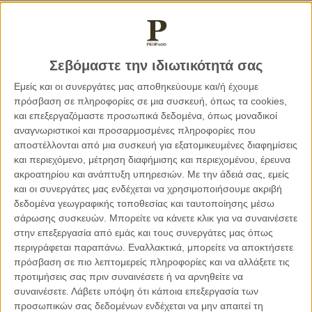
Στη Νιγηρία, οι ανωτέρω δράσεις έχουν ήδη ξεκινήσει. Οι
εργαζόμενοι μας στον τομέα της υγείας βρίσκονται στην
Σεβόμαστε την ιδιωτικότητά σας
πρώτη γραμμή για να υποστηρίξουν την εκστρατεία
εμβολιασμού στο Borno State, το κράτος στα
Εμείς και οι συνεργάτες μας αποθηκεύουμε και/ή έχουμε
βορειοανατολικά της χώρας που πλήττεται από μία
πρόσβαση σε πληροφορίες σε μια συσκευή, όπως τα cookies,
μακροχρόνια σύγκρουση και μία από τις πιο σοβαρές
και επεξεργαζόμαστε προσωπικά δεδομένα, όπως μοναδικοί
αναγνωριστικοί και προσαρμοσμένες πληροφορίες που
ανθρωπιστικές κρίσεις στον κόσμο.
αποστέλλονται από μια συσκευή για εξατομικευμένες διαφημίσεις
και περιεχόμενο, μέτρηση διαφήμισης και περιεχομένου, έρευνα
Ειδικότερα, από τις 21 Μαρτίου, ξεκίνησαν δραστηριότητες
ακροατηρίου και ανάπτυξη υπηρεσιών.
Με την άδειά σας, εμείς
τεχνικής και υλικοτεχνικής υποστήριξης για την καμπάνια
και οι συνεργάτες μας ενδέχεται να χρησιμοποιήσουμε ακριβή
που συντονίζει το Υπουργείο Υγείας της Νιγηρίας για να
δεδομένα γεωγραφικής τοποθεσίας και ταυτοποίησης μέσω
σάρωσης συσκευών. Μπορείτε να κάνετε κλικ για να συναινέσετε
οργανώσει τη διανομή εμβολίων που παρέχονται μέσω της
στην επεξεργασία από εμάς και τους συνεργάτες μας όπως
πρωτοβουλίας COVAX. Η πρώτη φάση της παρέμβασης
περιγράφεται παραπάνω. Εναλλακτικά, μπορείτε να αποκτήσετε
αφορούσε τη διανομή 75 χιλιάδων δόσεων του εμβολίου
πρόσβαση σε πιο λεπτομερείς πληροφορίες και να αλλάξετε τις
στις κατηγορίες που προσδιόρισε η κυβέρνηση ότι έχουν
προτιμήσεις σας πριν συναινέσετε ή να αρνηθείτε να
προτεραιότητα: εργαζόμενοι στον τομέα της υγείας,
συναινέσετε.
Λάβετε υπόψη ότι κάποια επεξεργασία των
επαγγελματίες της πρώτης γραμμής και προσωπικό στα
προσωπικών σας δεδομένων ενδέχεται να μην απαιτεί τη