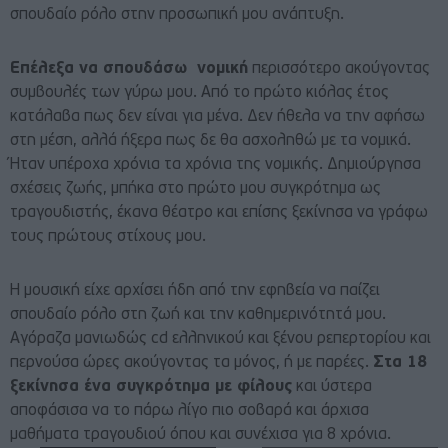
σπουδαίο ρόλο στην προσωπική μου ανάπτυξη.
Επέλεξα να σπουδάσω νομική
περισσότερο ακούγοντας
συμβουλές των γύρω μου. Από το πρώτο κιόλας έτος
κατάλαβα πως δεν είναι για μένα. Δεν ήθελα να την αφήσω
στη μέση, αλλά ήξερα πως δε θα ασχοληθώ με τα νομικά.
Ήταν υπέροχα χρόνια τα χρόνια της νομικής. Δημιούργησα
σχέσεις ζωής, μπήκα στο πρώτο μου συγκρότημα ως
τραγουδιστής, έκανα θέατρο και επίσης ξεκίνησα να γράφω
τους πρώτους στίχους μου.
Η μουσική είχε αρχίσει ήδη από την εφηβεία να παίζει
σπουδαίο ρόλο στη ζωή και την καθημερινότητά μου.
Αγόραζα μανιωδώς cd ελληνικού και ξένου ρεπερτορίου και
περνούσα ώρες ακούγοντας τα μόνος, ή με παρέες.
Στα 18
ξεκίνησα ένα συγκρότημα με φίλους
και ύστερα
αποφάσισα να το πάρω λίγο πιο σοβαρά και άρχισα
μαθήματα τραγουδιού όπου και συνέχισα για 8 χρόνια.