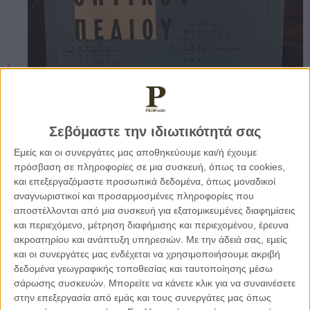
Σεβόμαστε την ιδιωτικότητά σας
Εμείς και οι συνεργάτες μας αποθηκεύουμε και/ή έχουμε
πρόσβαση σε πληροφορίες σε μια συσκευή, όπως τα cookies,
και επεξεργαζόμαστε προσωπικά δεδομένα, όπως μοναδικοί
αναγνωριστικοί και προσαρμοσμένες πληροφορίες που
αποστέλλονται από μια συσκευή για εξατομικευμένες διαφημίσεις
και περιεχόμενο, μέτρηση διαφήμισης και περιεχομένου, έρευνα
ακροατηρίου και ανάπτυξη υπηρεσιών.
Με την άδειά σας, εμείς
και οι συνεργάτες μας ενδέχεται να χρησιμοποιήσουμε ακριβή
δεδομένα γεωγραφικής τοποθεσίας και ταυτοποίησης μέσω
Νιώθω πολύ τυχερός για τα φοιτητικά χρόνια που έζησα,
σάρωσης συσκευών. Μπορείτε να κάνετε κλικ για να συναινέσετε
τόσο στη νομική, όσο και μετά στην ψυχολογία. Είναι από τα
στην επεξεργασία από εμάς και τους συνεργάτες μας όπως
πλουσιότερα χρόνια της ζωής μου σε όλα τα επίπεδα.