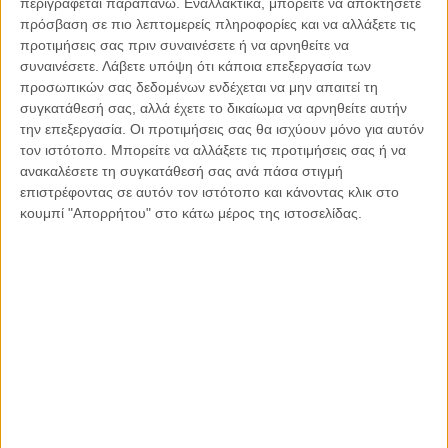
περιγράφεται παραπάνω. Εναλλακτικά, μπορείτε να αποκτήσετε
πρόσβαση σε πιο λεπτομερείς πληροφορίες και να αλλάξετε τις
Με το τέλος των σπουδών μου στην ψυχολογία, ήρθε η
προτιμήσεις σας πριν συναινέσετε ή να αρνηθείτε να
συναινέσετε.
Λάβετε υπόψη ότι κάποια επεξεργασία των
ενασχόληση μου με τις εισηγήσεις σεμιναρίων, αλλά και η
προσωπικών σας δεδομένων ενδέχεται να μην απαιτεί τη
συμμετοχή μου ως
ιδρυτικό μέλος του εθελοντικού
συγκατάθεσή σας, αλλά έχετε το δικαίωμα να αρνηθείτε αυτήν
οργανισμού «Διαβάζω για τους άλλους»
. Παράλληλα με
την επεξεργασία. Οι προτιμήσεις σας θα ισχύουν μόνο για αυτόν
αυτά συνέχιζα να γράφω στίχους και διηγήματα και επίσης
τον ιστότοπο. Μπορείτε να αλλάξετε τις προτιμήσεις σας ή να
έπαιζα σε μικρές μουσικές σκηνές. Το 2018 ήταν μια πολύ
ανακαλέσετε τη συγκατάθεσή σας ανά πάσα στιγμή
δημιουργική χρονιά από καλλιτεχνική άποψη. Ήταν τότε που
επιστρέφοντας σε αυτόν τον ιστότοπο και κάνοντας κλικ στο
αποφάσισα να ξεκινήσω τη δημιουργία ενός πρώτου
κουμπί "Απορρήτου" στο κάτω μέρος της ιστοσελίδας.
προσωπικού δίσκου. Είχα αρχίσει να έχω στα χέρια μου
κάποια τραγούδια σε δικούς μου στίχους που είχαν
μελοποιήσει φίλοι συνθέτες. Είπα λοιπόν να βρω ανθρώπους
που θα μελοποιήσουν και άλλο υλικό, με σκοπό να
κυκλοφορήσει η πρώτη μου ολοκληρωμένη δουλειά ως
ερμηνευτής και στιχουργός. Παράλληλα με αυτό, μια
όμορφη συγκυρία έφερε την πρόταση του εκδότη των
εκδόσεων ‘Εύμαρος’ για την κυκλοφορία μιας μικρής
συλλογής με δικά μου διηγήματα. Η συλλογή αυτή