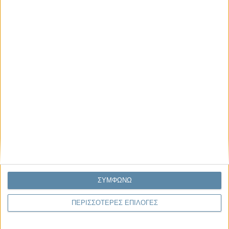
Κέλλυ Καμπάκη
Κέλλυ Καμπάκη: Η μαμά της Έμμας
γράφει για την “ισόβια καταδίκη
της”
Γιάννης Πανούσης
Οι μόνοι αθώοι
Μας αφορά
ΣΥΜΦΩΝΩ
ΠΕΡΙΣΣΟΤΕΡΕΣ ΕΠΙΛΟΓΕΣ