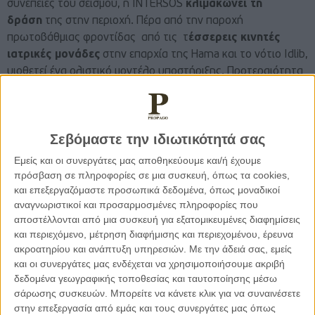
συνέπειες του σεισμού, η INTERSOS
κλιμακώνει τη
δράση
της στην περιοχή. Πέρα από την παροχή
πρωτοβάθμιας φροντίδας από τις τ
έσσερεις κινητές
ιατρικές μονάδες
στην επαρχία της Hama και το νότιο Idlib,
υιοθετεί ένα ολιστικό μοντέλο υποστήριξης. Προτεραιότητα
αποτελούν οι απομακρυσμένες περιοχές, καθώς έχουν
μικρότερη πρόσβαση σε ανθρωπιστική βοήθεια. Στο πλαίσιο
αυτό, γίνεται προμήθεια και διανομή
ειδών πρώτης
Σεβόμαστε την ιδιωτικότητά σας
ανάγκης
,
ατομικής υγιεινής
και
προστασίας από στο
κρύο
.
Εμείς και οι συνεργάτες μας αποθηκεύουμε και/ή έχουμε
πρόσβαση σε πληροφορίες σε μια συσκευή, όπως τα cookies,
και επεξεργαζόμαστε προσωπικά δεδομένα, όπως μοναδικοί
Παράλληλα, διασφαλίζεται ότι οι ιατρικές μονάδες στην
αναγνωριστικοί και προσαρμοσμένες πληροφορίες που
περιοχή (κινητές και μη) μπορούν να παρέχουν
αποστέλλονται από μια συσκευή για εξατομικευμένες διαφημίσεις
αποτελεσματική φροντίδα. Στο πλαίσιο αυτό, οι μονάδες
και περιεχόμενο, μέτρηση διαφήμισης και περιεχομένου, έρευνα
εφοδιάζονται με φάρμακα, αναλώσιμα και ιατρικό
ακροατηρίου και ανάπτυξη υπηρεσιών.
Με την άδειά σας, εμείς
εξοπλισμού. Στόχος είναι επίσης η αντιμετώπιση της
και οι συνεργάτες μας ενδέχεται να χρησιμοποιήσουμε ακριβή
εκτεταμένης ψυχολογικής πίεσης με την άμεση
παροχή
δεδομένα γεωγραφικής τοποθεσίας και ταυτοποίησης μέσω
σάρωσης συσκευών. Μπορείτε να κάνετε κλικ για να συναινέσετε
ψυχολογικής υποστήριξης
σε όσους έχουν πληγεί από τη
στην επεξεργασία από εμάς και τους συνεργάτες μας όπως
φυσική καταστροφή.