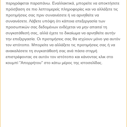
περιγράφεται παραπάνω. Εναλλακτικά, μπορείτε να αποκτήσετε
πρόσβαση σε πιο λεπτομερείς πληροφορίες και να αλλάξετε τις
«Αυτό που αντιμετωπίζουμε είναι μια κλιμακούμενη, έκτακτη
προτιμήσεις σας πριν συναινέσετε ή να αρνηθείτε να
ανάγκη, που προκλήθηκε από μια μεγάλης κλίμακας φυσική
συναινέσετε.
Λάβετε υπόψη ότι κάποια επεξεργασία των
προσωπικών σας δεδομένων ενδέχεται να μην απαιτεί τη
καταστροφή, και εξελίσσεται σε μια
μακρoχρόνια κρίση
, με
συγκατάθεσή σας, αλλά έχετε το δικαίωμα να αρνηθείτε αυτήν
σοβαρές συνέπειες στον πληγέντα πληθυσμό δηλώνει ο
την επεξεργασία. Οι προτιμήσεις σας θα ισχύουν μόνο για αυτόν
Απόστολος Βείζης, Εκτελεστικός Διευθυντής της INTERSOS –
τον ιστότοπο. Μπορείτε να αλλάξετε τις προτιμήσεις σας ή να
Πρέπει να δεσμευτούμε ότι θα διασφαλίσουμε τη συνέχεια της
ανακαλέσετε τη συγκατάθεσή σας ανά πάσα στιγμή
ανθρωπιστικής υποστήριξης και θα συνεχίσουμε να
επιστρέφοντας σε αυτόν τον ιστότοπο και κάνοντας κλικ στο
ενημερώνουμε την κοινή γνώμη, για να μην ξεχάσουμε τις
κουμπί "Απορρήτου" στο κάτω μέρος της ιστοσελίδας.
ανάγκες του πληθυσμού μετά την πρώτη συναισθηματική
αντίδραση. Πρέπει να επιμείνουμε. Υπάρχουν πολλά ακόμα
που πρέπει να κάνουμε στην πρώτη γραμμή για να σώσουμε
ζωές και να μετριάσουμε τον ανθρώπινο πόνο».
Ο Απόστολος Βεΐζης είναι Ιατρός και Γενικός
Διευθυντής της
ανθρωπιστικής οργάνωσης
*
INTERSOS Hellas