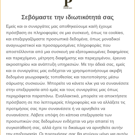
Πρωτίστως, η διαμεσολάβηση καλεί στη συνδημιουργία
αξίας μέσω της αλληλοκατανόησης και στο πέρασμα από το
Σεβόμαστε την ιδιωτικότητά σας
«lose-lose» ή το «win-lose» στο «win-win». Η
Εμείς και οι συνεργάτες μας αποθηκεύουμε και/ή έχουμε
διαμεσολάβηση όμως, εκτός της καθ’ αυτής δικαιοσύνης,
πρόσβαση σε πληροφορίες σε μια συσκευή, όπως τα cookies,
διεκδικεί κατ’ εξοχήν θέση και σε χώρους, όπου η επίτευξη
και επεξεργαζόμαστε προσωπικά δεδομένα, όπως μοναδικοί
συναίνεσης και συμβιβασμού με βάση τις αρχές της
αναγνωριστικοί και προσαρμοσμένες πληροφορίες που
διαμεσολάβησης (ταχύτερα, από κοινού, οικονομικά,
αποστέλλονται από μια συσκευή για εξατομικευμένες διαφημίσεις
ευέλικτα, εμπιστευτικά) είναι όρος εκ των ων ουκ άνευ για
και περιεχόμενο, μέτρηση διαφήμισης και περιεχομένου, έρευνα
ακροατηρίου και ανάπτυξη υπηρεσιών.
Με την άδειά σας, εμείς
την ουσιαστική πρόοδο και ανάπτυξη. Επί παραδείγματι, η
και οι συνεργάτες μας ενδέχεται να χρησιμοποιήσουμε ακριβή
σχολική διαμεσολάβηση και η εργασιακή ή ενδοεταιρική
δεδομένα γεωγραφικής τοποθεσίας και ταυτοποίησης μέσω
διαμεσολάβηση με τις ιδιαιτερότητές τους, συγκριτικά με
σάρωσης συσκευών. Μπορείτε να κάνετε κλικ για να συναινέσετε
την κλασική μορφή της διαμεσολάβησης στις έννομες
στην επεξεργασία από εμάς και τους συνεργάτες μας όπως
διαφορές, είναι θεμιτό κι εφικτό ν’ αναδειχθούν ως
περιγράφεται παραπάνω. Εναλλακτικά, μπορείτε να αποκτήσετε
καταλυτικά και υπέρ-ωφέλιμα μέσα εκπολιτισμού της
πρόσβαση σε πιο λεπτομερείς πληροφορίες και να αλλάξετε τις
επίλυσης των αντίστοιχων συγκρούσεων.
προτιμήσεις σας πριν συναινέσετε ή να αρνηθείτε να
συναινέσετε.
Λάβετε υπόψη ότι κάποια επεξεργασία των
προσωπικών σας δεδομένων ενδέχεται να μην απαιτεί τη
Στη δουλειά, στο σπίτι, στην κοινωνία, με δεδομένο τον
συγκατάθεσή σας, αλλά έχετε το δικαίωμα να αρνηθείτε αυτήν
ταχύτατο σημερινό ρυθμό ζωής, ποιός ιδιώτης και ποιά
την επεξεργασία. Οι προτιμήσεις σας θα ισχύουν μόνο για αυτόν