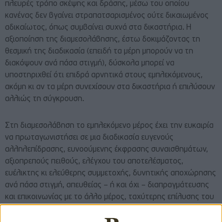
πλευρές τρόπο σκέψης και δράσης, μέσω του οποίου
κανένας δεν βγαίνει στραπατσαρισμένος ούτε δικαιωμένος
αδικαίωτος, όπως συμβαίνει συχνά στα δικαστήρια. Η
αξιοποίηση της διαμεσολάβησης, έστω δοκιμάζοντας τη
θεσμική της διαδικασία (επειδή τα μέρη μπορούν να τη
διακόψουν ανά πάσα στιγμή), δύσκολα μπορεί να
υποστηριχθεί ότι επιδρά αρνητικά στους εμπλεκόμενους,
ακόμη κι αν τα μέρη συνεχίσουν στα δικαστήρια ή επιλύσουν
αλλιώς τη σύγκρουση.
Στη διαμεσολάβηση το εμπλεκόμενο μέρος έχει την ευκαιρία
να πρωταγωνιστήσει σε μια διαδικασία ευγενούς
αλληλεπίδρασης, ευνοούμενης έκφρασης συναισθημάτων,
αξιοπρεπούς πειθούς, ελέγχου του αποτελέσματος,
ευέλικτης κι ελεύθερης συμμετοχής, δυνητικής αποχώρησης
ανά πάσα στιγμή, απευθείας – ή και όχι – διαπραγμάτευσης
και επικοινωνίας με το άλλο μέρος, ταχύτερης επίλυσης του
προβλήματος και με σημαντικά μικρότερο κόστος συγκριτικά
με το δικαστήριο.