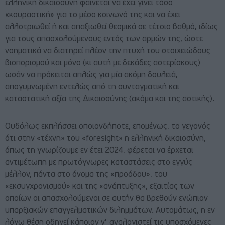
ελληνική δικαιοσύνη φαίνεται να έχει γίνει τόσο
«κουραστική» για το μέσο κοινωνό της και να έχει
αλλοτριωθεί ή και απαξιωθεί θεσμικά σε τέτοιο βαθμό, ιδίως
για τους απασχολούμενους εντός των αρμών της, ώστε
νοηματικά να διατηρεί πλέον την πτυχή του στοιχειώδους
βιοπορισμού και μόνο (κι αυτή με δεκάδες αστερίσκους)
ωσάν να πρόκειται απλώς για μία ακόμη δουλειά,
απογυμνωμένη εντελώς από τη συνταγματική και
καταστατική αξία της Δικαιοσύνης (ακόμα και της αστικής).
Ουδόλως εκπλήσσει οποιονδήποτε, επομένως, το γεγονός
ότι στην «τέχνη» του «foresight» η ελληνική δικαιοσύνη,
όπως τη γνωρίζουμε εν έτει 2024, φέρεται να έρχεται
αντιμέτωπη με πρωτόγνωρες καταστάσεις στο εγγύς
μέλλον, πάντα στο όνομα της «προόδου», του
«εκσυγχρονισμού» και της «ανάπτυξης», εξαιτίας των
οποίων οι απασχολούμενοι σε αυτήν θα βρεθούν ενώπιον
υπαρξιακών επαγγελματικών διλημμάτων. Αυτομάτως, η εν
λόγω θέση οδηγεί κάποιον ν’ αναλογιστεί τις υποσχόμενες