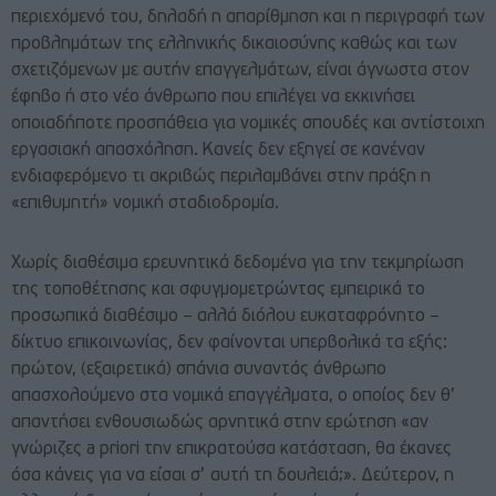
περιεχόμενό του, δηλαδή η απαρίθμηση και η περιγραφή των
προβλημάτων της ελληνικής δικαιοσύνης καθώς και των
σχετιζόμενων με αυτήν επαγγελμάτων, είναι άγνωστα στον
έφηβο ή στο νέο άνθρωπο που επιλέγει να εκκινήσει
οποιαδήποτε προσπάθεια για νομικές σπουδές και αντίστοιχη
εργασιακή απασχόληση. Κανείς δεν εξηγεί σε κανέναν
ενδιαφερόμενο τι ακριβώς περιλαμβάνει στην πράξη η
«επιθυμητή» νομική σταδιοδρομία.
Χωρίς διαθέσιμα ερευνητικά δεδομένα για την τεκμηρίωση
της τοποθέτησης και σφυγμομετρώντας εμπειρικά το
προσωπικά διαθέσιμο – αλλά διόλου ευκαταφρόνητο –
δίκτυο επικοινωνίας, δεν φαίνονται υπερβολικά τα εξής:
πρώτον, (εξαιρετικά) σπάνια συναντάς άνθρωπο
απασχολούμενο στα νομικά επαγγέλματα, ο οποίος δεν θ’
απαντήσει ενθουσιωδώς αρνητικά στην ερώτηση «αν
γνώριζες a priori την επικρατούσα κατάσταση, θα έκανες
όσα κάνεις για να είσαι σ’ αυτή τη δουλειά;». Δεύτερον, η