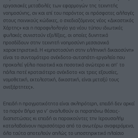
εργασιακές μεταβολές των εφαρμογών της τεχνητής
νοημοσύνης, αν και επί του παρόντος οι πρόσφατες αλλαγές
στους ποινικούς κώδικες, ο σχεδιαζόμενος νέος «Δικαστικός
Χάρτης» και η παραφιλολογία για νέου τύπου ιδιωτικές
φυλακές συνιστούν εξελίξεις, οι οποίες δυνητικά
προσδίδουν στην τεχνητή νοημοσύνη μεσσιανικά
χαρακτηριστικά. Η «εμπιστοσύνη στην ελληνική δικαιοσύνη»
είναι το συντομότερο ανέκδοτο-αυταπάτη-εργαλείο που
προκαλεί γέλιο ποιοτικά και ποσοτικά ανώτερο κι απ’ το
πάλαι ποτέ κραταιότερο ανέκδοτο «οι τρεις εξουσίες,
νομοθετική, εκτελεστική, δικαστική, είναι μεταξύ τους
ανεξάρτητες».
Επειδή η πραγματικότητα είναι σκληρότερη, επειδή δεν αρκεί
το παρόν βήμα για ν’ αναλυθούν οι παραπάνω θέσεις-
διαπιστώσεις κι επειδή οι παροικούντες την Ιερουσαλήμ
καταλαβαίνουν περισσότερα από τα ανωτέρω αναφερόμενα,
όλα ταύτα αποτελούν απλώς το υποστηρικτικό πλαίσιο