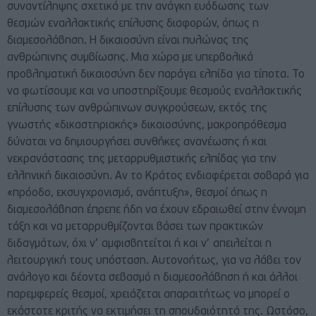
συναντίληψης σχετικά με την ανάγκη ευόδωσης των
θεσμών εναλλακτικής επίλυσης διαφορών, όπως η
διαμεσολάβηση. Η δικαιοσύνη είναι πυλώνας της
ανθρώπινης συμβίωσης. Μια χώρα με υπερβολικά
προβληματική δικαιοσύνη δεν παράγει ελπίδα για τίποτα. Το
να φωτίσουμε και να υποστηρίξουμε θεσμούς εναλλακτικής
επίλυσης των ανθρώπινων συγκρούσεων, εκτός της
γνωστής «δικαστηριακής» δικαιοσύνης, μακροπρόθεσμα
δύναται να δημιουργήσει συνθήκες ανανέωσης ή και
νεκρανάστασης της μεταρρυθμιστικής ελπίδας για την
ελληνική δικαιοσύνη. Αν το Κράτος ενδιαφέρεται σοβαρά για
«πρόοδο, εκσυγχρονισμό, ανάπτυξη», θεσμοί όπως η
διαμεσολάβηση έπρεπε ήδη να έχουν εδραιωθεί στην έννομη
τάξη και να μεταρρυθμίζονται βάσει των πρακτικών
διδαγμάτων, όχι ν’ αμφισβητείται ή και ν’ απειλείται η
λειτουργική τους υπόσταση. Αυτονοήτως, για να λάβει τον
ανάλογο και δέοντα σεβασμό η διαμεσολάβηση ή και άλλοι
παρεμφερείς θεσμοί, χρειάζεται απαραιτήτως να μπορεί ο
εκάστοτε κριτής να εκτιμήσει τη σπουδαιότητά της. Ωστόσο,