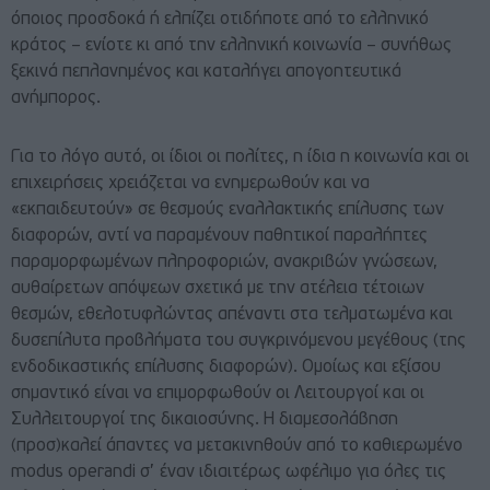
όποιος προσδοκά ή ελπίζει οτιδήποτε από το ελληνικό
κράτος – ενίοτε κι από την ελληνική κοινωνία – συνήθως
ξεκινά πεπλανημένος και καταλήγει απογοητευτικά
ανήμπορος.
Για το λόγο αυτό, οι ίδιοι οι πολίτες, η ίδια η κοινωνία και οι
επιχειρήσεις χρειάζεται να ενημερωθούν και να
«εκπαιδευτούν» σε θεσμούς εναλλακτικής επίλυσης των
διαφορών, αντί να παραμένουν παθητικοί παραλήπτες
παραμορφωμένων πληροφοριών, ανακριβών γνώσεων,
αυθαίρετων απόψεων σχετικά με την ατέλεια τέτοιων
θεσμών, εθελοτυφλώντας απέναντι στα τελματωμένα και
δυσεπίλυτα προβλήματα του συγκρινόμενου μεγέθους (της
ενδοδικαστικής επίλυσης διαφορών). Ομοίως και εξίσου
σημαντικό είναι να επιμορφωθούν οι Λειτουργοί και οι
Συλλειτουργοί της δικαιοσύνης. Η διαμεσολάβηση
(προσ)καλεί άπαντες να μετακινηθούν από το καθιερωμένο
modus operandi σ’ έναν ιδιαιτέρως ωφέλιμο για όλες τις