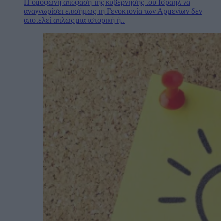
Η ομόφωνη απόφαση της κυβέρνησης του Ισραήλ να
αναγνωρίσει επισήμως τη Γενοκτονία των Αρμενίων δεν
αποτελεί απλώς μια ιστορική ή..