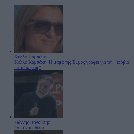
Κέλλυ Καμπάκη
Κέλλυ Καμπάκη: Η μαμά της Έμμας γράφει για την “ισόβια
καταδίκη της”
Γιάννης Πανούσης
Οι μόνοι αθώοι