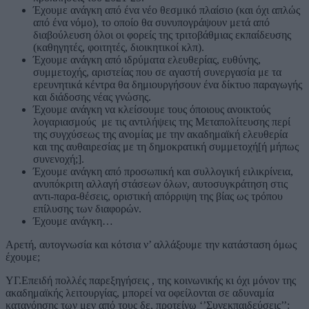
Έχουμε ανάγκη από ένα νέο θεσμικό πλαίσιο (και όχι απλώς
από ένα νόμο), το οποίο θα συνυπογράψουν μετά από
διαβούλευση όλοι οι φορείς της τριτοβάθμιας εκπαίδευσης
(καθηγητές, φοιτητές, διοικητικοί κλπ).
Έχουμε ανάγκη από ιδρύματα ελευθερίας, ευθύνης,
συμμετοχής, αριστείας που σε αγαστή συνεργασία με τα
ερευνητικά κέντρα θα δημιουργήσουν ένα δίκτυο παραγωγής
και διάδοσης νέας γνώσης.
Έχουμε ανάγκη να κλείσουμε τους όποιους ανοικτούς
λογαριασμούς με τις αντιλήψεις της Μεταπολίτευσης περί
της συγχύσεως της ανομίας με την ακαδημαϊκή ελευθερία
και της αυθαιρεσίας με τη δημοκρατική συμμετοχή[ή μήπως
συνενοχή;].
Έχουμε ανάγκη από προσωπική και συλλογική ειλικρίνεια,
ανυπόκριτη αλλαγή στάσεων όλων, αυτοσυγκράτηση στις
αντι-παρα-θέσεις, οριστική απόρριψη της βίας ως τρόπου
επίλυσης των διαφορών.
Έχουμε ανάγκη…
Αρετή, αυτογνωσία και κότσια ν’ αλλάξουμε την κατάσταση όμως
έχουμε;
ΥΓ.Επειδή πολλές παρεξηγήσεις , της κοινωνικής κι όχι μόνον της
ακαδημαϊκής λειτουργίας, μπορεί να οφείλονται σε αδυναμία
κατανόησης των μεν από τους δε, προτείνω ‘’Συνεκπαιδεύσεις’’: