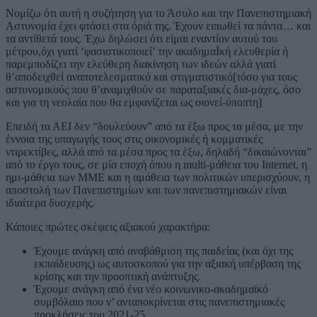
Νομίζω ότι αυτή η συζήτηση για το Άσυλο και την Πανεπιστημιακή
Αστυνομία έχει φτάσει στα όριά της. Έχουν ειπωθεί τα πάντα… και
τα αντίθετά τους. Έχω δηλώσει ότι είμαι εναντίον αυτού του
μέτρου,όχι γιατί ‘φασιστικοποιεί’ την ακαδημαΪκή ελευθερία ή
παρεμποδίζει την ελεύθερη διακίνηση των ιδεών αλλά γιατί
θ’αποδειχθεί αναποτελεσματικό και στιγματιστικό[τόσο για τους
αστυνομικούς που θ’αναμιχθούν σε παραταξιακές δια-μάχες, όσο
και για τη νεολαία που θα εμφανίζεται ως οιονεί-ύποπτη]
Επειδή τα ΑΕΙ δεν “δουλεύουν” από τα έξω προς τα μέσα, με την
έννοια της υπαγωγής τους στις οικονομικές ή κομματικές
ντιρεκτίβες, αλλά από τα μέσα προς τα έξω, δηλαδή “δικαιώνονται”
από το έργο τους, σε μία εποχή όπου η multi-μάθεια του Internet, η
ημι-μάθεια των MME και η αμάθεια των πολιτικών υπερισχύουν, η
αποστολή των Πανεπιστημίων και των πανεπιστημιακών είναι
ιδιαίτερα δυσχερής.
Κάποιες πρώτες σκέψεις αξιακού χαρακτήρα:
Έχουμε ανάγκη από αναβάθμιση της παιδείας (και όχι της
εκπαίδευσης) ως αυτοσκοπού για την αξιακή υπέρβαση της
κρίσης και την προοπτική ανάπτυξης.
Έχουμε ανάγκη από ένα νέο κοινωνικο-ακαδημαϊκό
συμβόλαιο που ν’ ανταποκρίνεται στις πανεπιστημιακές
προκλήσεις του 2021-25.