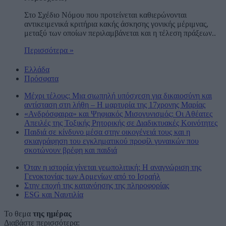
Στο Σχέδιο Νόμου που προτείνεται καθιερώνονται
αντικειμενικά κριτήρια κακής άσκησης γονικής μέριμνας,
μεταξύ των οποίων περιλαμβάνεται και η τέλεση πράξεων..
Περισσότερα »
Ελλάδα
Πρόσφατα
Μέχρι τέλους: Μια σιωπηλή υπόσχεση για δικαιοσύνη και
αντίσταση στη λήθη – Η μαρτυρία της 17χρονης Μαρίας
«Ανδρόσφαιρα» και Ψηφιακός Μισογυνισμός: Οι Αθέατες
Απειλές της Τοξικής Ρητορικής σε Διαδικτυακές Κοινότητες
Παιδιά σε κίνδυνο μέσα στην οικογένειά τους και η
σκιαγράφηση του εγκληματικού προφίλ γυναικών που
σκοτώνουν βρέφη και παιδιά
Όταν η ιστορία γίνεται γεωπολιτική: Η αναγνώριση της
Γενοκτονίας των Αρμενίων από το Ισραήλ
Στην εποχή της κατανόησης της πληροφορίας
ESG και Ναυτιλία
Το θεμα
της ημέρας
Διαβάστε περισσότερα: