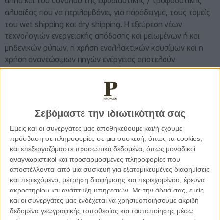
αλλά και του συνόλου της εφοδιαστικής / τροφοδοτικής
αλυσίδας που να περιλαμβάνει, για παράδειγμα, τους τομείς
του wet shipping και dry shipping. Η εξεύρεση νέων
τεχνολογιών ενεργειακής απόδοσης και μειωμένων ή και
μηδενικών ρύπων, η χρήση εναλλακτικών καυσίμων και η
χρήση ανανεώσιμων πηγών ενέργειας αποτελούν
σημαντικές παραμέτρους που αφορούν στη ναυτιλία και θα
συζητηθούν στο σχετικό συνέδριο που αφορά στην
μετάβαση σε τεχνολογίες μηδενικών / χαμηλών εκπομπών
ρύπων (HybridInnovation Forum) που πραγματοποιείται υπό
Σεβόμαστε την ιδιωτικότητά σας
την αιγίδα του Διεθνούς Ναυτιλιακού Οργανισμού (ΙΜΟ). Στο
Εμείς και οι συνεργάτες μας αποθηκεύουμε και/ή έχουμε
πλαίσιο αυτό τονίζεται η αναγκαιότητα πράσινης μετάβασης
πρόσβαση σε πληροφορίες σε μια συσκευή, όπως τα cookies,
και στα λιμάνια που αποτελούν τον συνδετικό κρίκο μεταξύ
και επεξεργαζόμαστε προσωπικά δεδομένα, όπως μοναδικοί
της ναυτιλίας και του εθνικού περιβάλλοντος. Μια τέτοια
αναγνωριστικοί και προσαρμοσμένες πληροφορίες που
μετάβαση περιλαμβάνει τους σχετικούς στόχους της
αποστέλλονται από μια συσκευή για εξατομικευμένες διαφημίσεις
Ευρωπαϊκής Ένωσης για το πακέτο μέτρων και ενεργειών με
και περιεχόμενο, μέτρηση διαφήμισης και περιεχομένου, έρευνα
ακροατηρίου και ανάπτυξη υπηρεσιών.
Με την άδειά σας, εμείς
την ονομασία «Fit for 55», που αφορούν μεταξύ άλλων στη
και οι συνεργάτες μας ενδέχεται να χρησιμοποιήσουμε ακριβή
χρήση εναλλακτικών πηγών ενέργειας, διαδικασίες
δεδομένα γεωγραφικής τοποθεσίας και ταυτοποίησης μέσω
ψηφιοποίησης και βελτιστοποίηση των λιμενικών