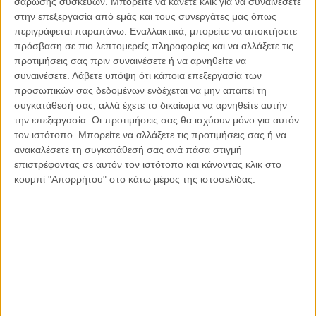
σάρωσης συσκευών. Μπορείτε να κάνετε κλικ για να συναινέσετε
πρακτικών.
στην επεξεργασία από εμάς και τους συνεργάτες μας όπως
περιγράφεται παραπάνω. Εναλλακτικά, μπορείτε να αποκτήσετε
πρόσβαση σε πιο λεπτομερείς πληροφορίες και να αλλάξετε τις
Το τρίτο σημαντικό γεγονός που αποτιμάται στο πλαίσιο της
προτιμήσεις σας πριν συναινέσετε ή να αρνηθείτε να
θεματικής για νέες τεχνολογίες στη ναυτιλία είναι η χρήση
συναινέσετε.
Λάβετε υπόψη ότι κάποια επεξεργασία των
συμπεριληπτικών καινοτόμων τεχνολογιών που να
προσωπικών σας δεδομένων ενδέχεται να μην απαιτεί τη
υποβοηθούν την πράσινη μετάβαση και την γαλάζια
συγκατάθεσή σας, αλλά έχετε το δικαίωμα να αρνηθείτε αυτήν
οικονομία, ως επίσης και την κυκλίκοτητα των ναυτιλιακών
την επεξεργασία. Οι προτιμήσεις σας θα ισχύουν μόνο για αυτόν
δράσεων και δραστηριοτήτων. Η βασική αρχή που διέπει τον
τον ιστότοπο. Μπορείτε να αλλάξετε τις προτιμήσεις σας ή να
παρόντα τομέα είναι αυτή των συνεργειών μεταξύ
ανακαλέσετε τη συγκατάθεσή σας ανά πάσα στιγμή
επιστρέφοντας σε αυτόν τον ιστότοπο και κάνοντας κλικ στο
κυβερνήσεων, δημοσίων / κρατικών / ημικρατικών
κουμπί "Απορρήτου" στο κάτω μέρος της ιστοσελίδας.
οργανισμών, ιδιωτικού τομέα και της ακαδημαϊκής
κοινότητας για σκοπούς προώθησης των πυλώνων που
αφορούν στην πράσινη μετάβαση της ναυτιλίας μέσω της
χρήσης νέων τεχνολογιών.
Όλα τα πιο πάνω θεωρούνται εκ των ων ουκ άνευ για την
πράσινη μετάβαση και την γαλάζια οικονομία και
κυκλικότητα. Η ναυτιλία και η παγκόσμια ναυτιλιακή και