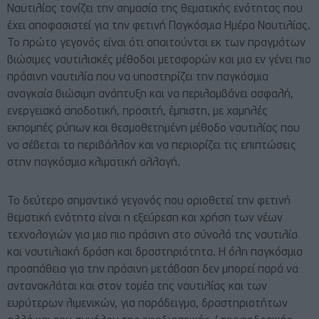
Ναυτιλίας τονίζει την σημασία της θεματικής ενότητας που
έχει αποφασιστεί για την φετινή Παγκόσμια Ημέρα Ναυτιλίας.
Το πρώτο γεγονός είναι ότι απαιτούνται εκ των πραγμάτων
βιώσιμες ναυτιλιακές μέθοδοι μεταφορών και μια εν γένει πιο
πράσινη ναυτιλία που να υποστηρίζει την παγκόσμια
αναγκαία βιώσιμη ανάπτυξη και να περιλαμβάνει ασφαλή,
ενεργειακά αποδοτική, προσιτή, έμπιστη, με χαμηλές
εκπομπές ρύπων και θεσμοθετημένη μέθοδο ναυτιλίας που
να σέβεται το περιβάλλον και να περιορίζει τις επιπτώσεις
στην παγκόσμια κλιματική αλλαγή.
Το δεύτερο σημαντικό γεγονός που οριοθετεί την φετινή
θεματική ενότητα είναι η εξεύρεση και χρήση των νέων
τεχνολογιών για μια πιο πράσινη στο σύνολό της ναυτιλία
και ναυτιλιακή δράση και δραστηριότητα. Η όλη παγκόσμια
προσπάθεια για την πράσινη μετάβαση δεν μπορεί παρά να
αντανακλάται και στον τομέα της ναυτιλίας και των
ευρύτερων λιμενικών, για παράδειγμα, δραστηριοτήτων