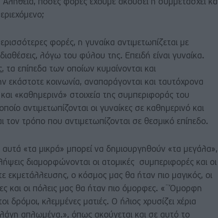
. Αλήθεια, πόσες φορές έχουμε ακούσει ή συμμετάσχει κα
περιεχόμενο;
περισσότερες φορές, η γυναίκα αντιμετωπίζεται με
διαθέσεις, λόγω του φύλου της. Επειδή είναι γυναίκα.
, τα επίπεδα των οποίων κυμαίνονται και
ν εκάστοτε κοινωνία, αναπαράγονται και ταυτόχρονα
και «καθημερινά» στοιχεία της συμπεριφοράς του
οποίο αντιμετωπίζονται οι γυναίκες σε καθημερινό και
αι τον τρόπο που αντιμετωπίζονται σε θεσμικό επίπεδο.
 αυτά «τα μικρά» μπορεί να δημιουργηθούν «τα μεγάλα»,
τιλήψεις διαμορφώνονται οι ατομικές συμπεριφορές και οι
τε εκμετάλλευσης, ο κόσμος μας θα ήταν πιο μαγικός, οι
ες και οι πόλεις μας θα ήταν πιο όμορφες. «¨Όμορφη
ι δρόμοι, κλεμμένες ματιές. Ο ήλιος χρυσίζει χέρια
ελάγη απλωμένα.», όπως ακούγεται και σε αυτό το