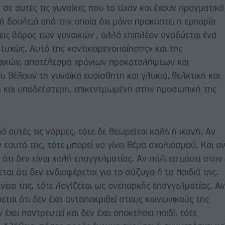
σε αυτές τις γυναίκες που το είχαν και έχουν πραγματικά
κή δουλειά από την οποία όχι μόνο προκύπτει η εμπορία
ις βάρος των γυναικών , αλλά επιπλέον αναδύεται ένα
τυχώς. Αυτό της «αντικειμενοποίησης» και της
αικών, αποτέλεσμα χρόνιων προκαταλήψεων και
θέλουν τη γυναίκα ευαίσθητη και γλυκιά, θελκτική και
 και υποδεέστερη, επικεντρωμένη στην προσωπική της
πό αυτές τις νόρμες, τότε δε θεωρείται καλή ή ικανή. Αν
ν εαυτό της, τότε μπορεί να γίνει θέμα σχολιασμού. Και α
ι ότι δεν είναι καλή επαγγελματίας. Αν πάλι εστιάσει στην
ται ότι δεν ενδιαφέρεται για το σύζυγο ή τα παιδιά της.
ένεια της, τότε λογίζεται ως ανεπαρκής επαγγελματίας. Αν
ύεται ότι δεν έχει ανταποκριθεί στους κοινωνικούς της
έχει παντρευτεί και δεν έχει αποκτήσει παιδί, τότε