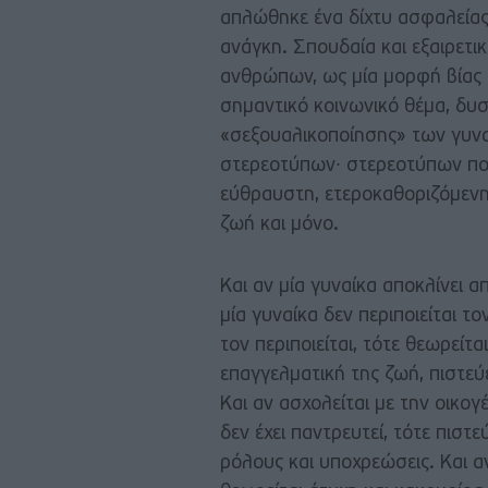
απλώθηκε ένα δίχτυ ασφαλείας 
ανάγκη. Σπουδαία και εξαιρετι
ανθρώπων, ως μία μορφή βίας ε
σημαντικό κοινωνικό θέμα, δυσ
«σεξουαλικοποίησης» των γυν
στερεοτύπων∙ στερεοτύπων που 
εύθραυστη, ετεροκαθοριζόμενη
ζωή και μόνο.
Και αν μία γυναίκα αποκλίνει α
μία γυναίκα δεν περιποιείται το
τον περιποιείται, τότε θεωρείτα
επαγγελματική της ζωή, πιστεύε
Και αν ασχολείται με την οικογ
δεν έχει παντρευτεί, τότε πιστε
ρόλους και υποχρεώσεις. Και αν 