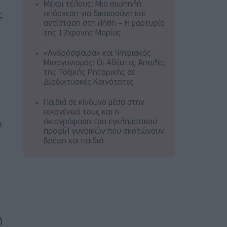
Μέχρι τέλους: Μια σιωπηλή
υπόσχεση για δικαιοσύνη και
ς
αντίσταση στη λήθη – Η μαρτυρία
της 17χρονης Μαρίας
«Ανδρόσφαιρα» και Ψηφιακός
Μισογυνισμός: Οι Αθέατες Απειλές
της Τοξικής Ρητορικής σε
Διαδικτυακές Κοινότητες
Παιδιά σε κίνδυνο μέσα στην
οικογένειά τους και η
σκιαγράφηση του εγκληματικού
η
προφίλ γυναικών που σκοτώνουν
βρέφη και παιδιά
ά