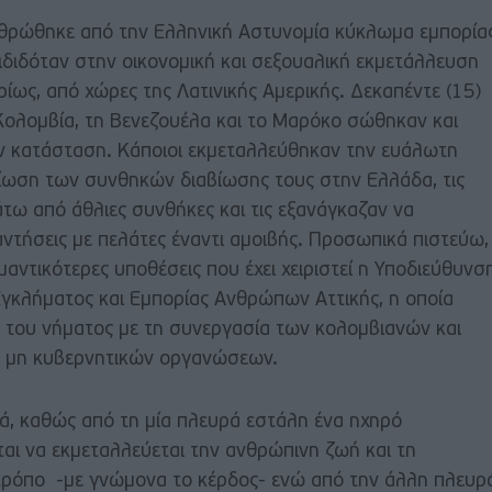
θρώθηκε από την Ελληνική Αστυνομία κύκλωμα εμπορία
πιδιδόταν στην οικονομική και σεξουαλική εκμετάλλευση
ίως, από χώρες της Λατινικής Αμερικής. Δεκαπέντε (15)
 Κολομβία, τη Βενεζουέλα και το Μαρόκο σώθηκαν και
ν κατάσταση. Κάποιοι εκμεταλλεύθηκαν την ευάλωτη
λτίωση των συνθηκών διαβίωσης τους στην Ελλάδα, τις
τω από άθλιες συνθήκες και τις εξανάγκαζαν να
ντήσεις με πελάτες έναντι αμοιβής. Προσωπικά πιστεύω,
ημαντικότερες υποθέσεις που έχει χειριστεί η Υποδιεύθυνσ
γκλήματος και Εμπορίας Ανθρώπων Αττικής, η οποία
 του νήματος με τη συνεργασία των κολομβιανών και
ι μη κυβερνητικών οργανώσεων.
ιά, καθώς από τη μία πλευρά εστάλη ένα ηχηρό
ύται να εκμεταλλεύεται την ανθρώπινη ζωή και τη
 τρόπο -με γνώμονα το κέρδος- ενώ από την άλλη πλευρ