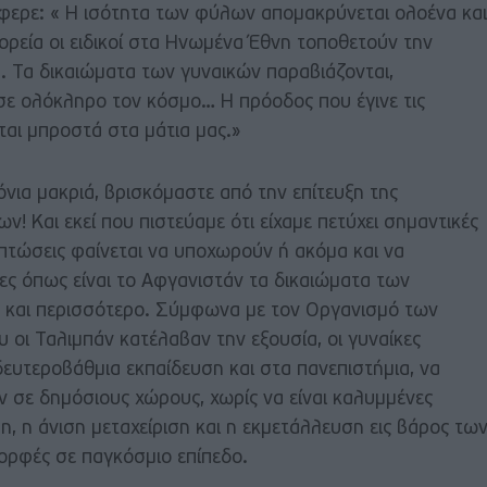
φερε: « Η ισότητα των φύλων απομακρύνεται ολοένα και
ρεία οι ειδικοί στα Ηνωμένα Έθνη τοποθετούν την
. Τα δικαιώματα των γυναικών παραβιάζονται,
 σε ολόκληρο τον κόσμο… Η πρόοδος που έγινε τις
εται μπροστά στα μάτια μας.»
νια μακριά, βρισκόμαστε από την επίτευξη της
! Και εκεί που πιστεύαμε ότι είχαμε πετύχει σημαντικές
ιπτώσεις φαίνεται να υποχωρούν ή ακόμα και να
ες όπως είναι το Αφγανιστάν τα δικαιώματα των
α και περισσότερο. Σύμφωνα με τον Οργανισμό των
οι Ταλιμπάν κατέλαβαν την εξουσία, οι γυναίκες
ευτεροβάθμια εκπαίδευση και στα πανεπιστήμια, να
 σε δημόσιους χώρους, χωρίς να είναι καλυμμένες
η, η άνιση μεταχείριση και η εκμετάλλευση εις βάρος τω
ορφές σε παγκόσμιο επίπεδο.