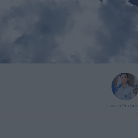
Ιωάννα Ροτζιώ