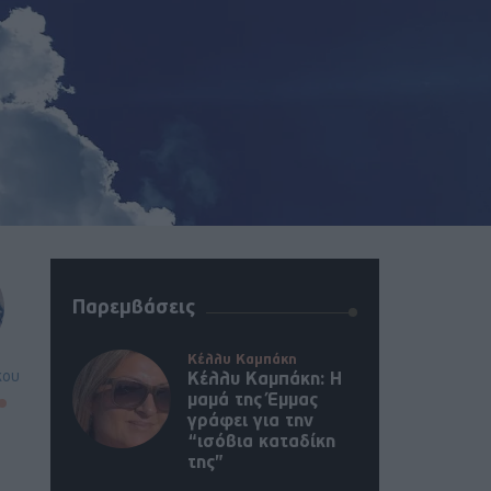
Παρεμβάσεις
Κέλλυ Καμπάκη
κου
Κέλλυ Καμπάκη: Η
μαμά της Έμμας
γράφει για την
“ισόβια καταδίκη
της”