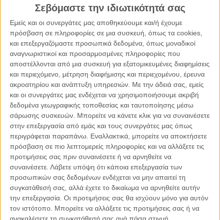
ισοδύναμο δεν είναι και τελευταία πλήρωσαν πριν δύο
Σεβόμαστε την ιδιωτικότητά σας
χρόνια, λεπτομέρειες επίσης… αλλά όλα καλά, για να
Εμείς και οι συνεργάτες μας αποθηκεύουμε και/ή έχουμε
αισθανόμαστε ίσοι έχουμε τους ίδιους φορολογικούς
πρόσβαση σε πληροφορίες σε μια συσκευή, όπως τα cookies,
συντελεστές και το ίδιο ΦΠΑ.
και επεξεργαζόμαστε προσωπικά δεδομένα, όπως μοναδικοί
αναγνωριστικοί και προσαρμοσμένες πληροφορίες που
αποστέλλονται από μια συσκευή για εξατομικευμένες διαφημίσεις
Όλα τα παραπάνω είναι τα ελάχιστα που μπορώ να σας
και περιεχόμενο, μέτρηση διαφήμισης και περιεχομένου, έρευνα
περιγράψω και σταματώ για να μην κουράσω, αλλά αυτή
ακροατηρίου και ανάπτυξη υπηρεσιών.
Με την άδειά σας, εμείς
είναι η πραγματικότητα που βιώνουν οι επιχειρηματίες στα
και οι συνεργάτες μας ενδέχεται να χρησιμοποιήσουμε ακριβή
μικρά νησιά, και για να προλάβω, ίσως κάποιοι βρουν
δεδομένα γεωγραφικής τοποθεσίας και ταυτοποίησης μέσω
ομοιότητες ή ίδια προβλήματα και σε μεγαλύτερα μέρη αλλά
σάρωσης συσκευών. Μπορείτε να κάνετε κλικ για να συναινέσετε
στην επεξεργασία από εμάς και τους συνεργάτες μας όπως
είναι ανάγκη να γίνει κατανοητό πως οι επιπτώσεις αυτού
περιγράφεται παραπάνω. Εναλλακτικά, μπορείτε να αποκτήσετε
που κάποιοι ονομάζουν ελληνική πραγματικότητα σε εμάς
πρόσβαση σε πιο λεπτομερείς πληροφορίες και να αλλάξετε τις
είναι πολλαπλάσιες.
προτιμήσεις σας πριν συναινέσετε ή να αρνηθείτε να
συναινέσετε.
Λάβετε υπόψη ότι κάποια επεξεργασία των
Βέβαια δεν έχουμε παράπονο, εκτός από το ίδιο φορολογικό
προσωπικών σας δεδομένων ενδέχεται να μην απαιτεί τη
συγκατάθεσή σας, αλλά έχετε το δικαίωμα να αρνηθείτε αυτήν
καθεστώς, ως ισότητα και ισονομία από τις κυβερνήσεις μας,
την επεξεργασία. Οι προτιμήσεις σας θα ισχύουν μόνο για αυτόν
δεκαετίες τώρα, θεωρείται πως πρέπει να νομοθετούν με
τον ιστότοπο. Μπορείτε να αλλάξετε τις προτιμήσεις σας ή να
αυτό που εμείς λέμε οριζόντιες πολιτικές, δηλαδή
ανακαλέσετε τη συγκατάθεσή σας ανά πάσα στιγμή