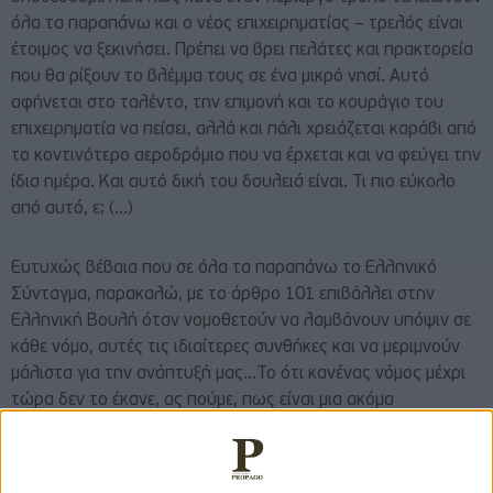
όλα τα παραπάνω και ο νέος επιχειρηματίας – τρελός είναι
έτοιμος να ξεκινήσει. Πρέπει να βρει πελάτες και πρακτορεία
που θα ρίξουν το βλέμμα τους σε ένα μικρό νησί. Αυτό
αφήνεται στο ταλέντο, την επιμονή και το κουράγιο του
επιχειρηματία να πείσει, αλλά και πάλι χρειάζεται καράβι από
το κοντινότερο αεροδρόμιο που να έρχεται και να φεύγει την
ίδια ημέρα. Και αυτό δική του δουλειά είναι. Τι πιο εύκολο
από αυτό, ε; (…)
Ευτυχώς βέβαια που σε όλα τα παραπάνω το Ελληνικό
Σύνταγμα, παρακαλώ, με το άρθρο 101 επιβάλλει στην
Ελληνική Βουλή όταν νομοθετούν να λαμβάνουν υπόψιν σε
κάθε νόμο, αυτές τις ιδιαίτερες συνθήκες και να μεριμνούν
μάλιστα για την ανάπτυξή μας…Το ότι κανένας νόμος μέχρι
τώρα δεν το έκανε, ας πούμε, πως είναι μια ακόμα
λεπτομέρεια. Ψέματα, νομοθέτησαν την ρήτρα
νησιωτικότητας, αλλά δεν την εφάρμοσαν ποτέ, α ναι,
νομοθέτησαν και το μεταφορικό ισοδύναμο, που μόνο