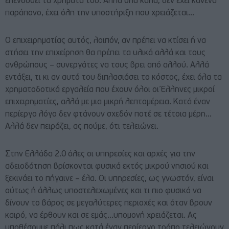
επενδύσει τα χρήματά του. Αλλά όλα καλά, δεν έχει κανένα
παράπονο, έχει όλη την υποστήριξη που χρειάζεται…
Ο επιχειρηματίας αυτός, λοιπόν, αν πρέπει να κτίσει ή να
στήσει την επιχείρηση θα πρέπει τα υλικά αλλά και τους
ανθρώπους – συνεργάτες να τους βρει από αλλού. Αλλά
εντάξει, τι κι αν αυτό του διπλασιάσει το κόστος, έχει όλα τα
χρηματοδοτικά εργαλεία που έχουν όλοι οι Έλληνες μικροί
επιχειρηματίες, αλλά με μια μικρή λεπτομέρεια. Κατά έναν
περίεργο λόγο δεν φτάνουν σχεδόν ποτέ σε τέτοια μέρη…
Αλλά δεν πειράζει, ας πούμε, ότι τελειώνει.
Στην Ελλάδα 2.0 όλες οι υπηρεσίες και αρχές για την
αδειοδότηση βρίσκονται φυσικά εκτός μικρού νησιού και
ξεκινάει το πήγαινε – έλα. Οι υπηρεσίες, ως γνωστόν, είναι
ούτως ή άλλως υποστελεχωμένες και τι πιο φυσικό να
δίνουν το βάρος σε μεγαλύτερες περιοχές και όταν βρουν
καιρό, να έρθουν και σε εμάς…υπομονή χρειάζεται. Ας
υποθέσουμε πάλι πως κατά έναν περίεργο τρόπο τελειώνουν