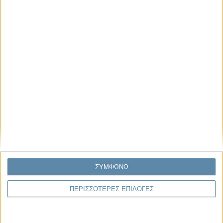
Στην εποχή της κατανόησης της πληροφορίας
Ζούμε σε μια παράδοξη εποχή. Ποτέ άλλοτε στην ιστορία της
ανθρωπότητας δεν είχαμε πρόσβαση σε τόση πληροφορία. Μέσα σε
λίγα..
Παρεμβάσεις
Κέλλυ Καμπάκη
Κέλλυ Καμπάκη: Η μαμά της Έμμας
γράφει για την “ισόβια καταδίκη
της”
ΣΥΜΦΩΝΩ
Γιάννης Πανούσης
Οι μόνοι αθώοι
ΠΕΡΙΣΣΟΤΕΡΕΣ ΕΠΙΛΟΓΕΣ