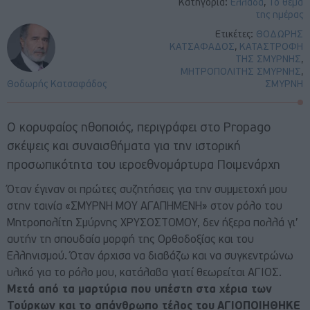
Κατηγορία:
Ελλάδα
,
Το θέμα
της ημέρας
Ετικέτες:
ΘΟΔΩΡΗΣ
ΚΑΤΣΑΦΑΔΟΣ
,
ΚΑΤΑΣΤΡΟΦΗ
ΤΗΣ ΣΜΥΡΝΗΣ
,
ΜΗΤΡΟΠΟΛΙΤΗΣ ΣΜΥΡΝΗΣ
,
Θοδωρής Κατσαφάδος
ΣΜΥΡΝΗ
Ο κορυφαίος ηθοποιός, περιγράφει στο Propago
σκέψεις και συναισθήματα για την ιστορική
προσωπικότητα του ιεροεθνομάρτυρα Ποιμενάρχη
Όταν έγιναν οι πρώτες συζητήσεις για την συμμετοχή μου
στην ταινία «ΣΜΥΡΝΗ ΜΟΥ ΑΓΑΠΗΜΕΝΗ» στον ρόλο του
Μητροπολίτη Σμύρνης ΧΡΥΣΟΣΤΟΜΟΥ, δεν ήξερα πολλά γι’
αυτήν τη σπουδαία μορφή της Ορθοδοξίας και του
Ελληνισμού. Όταν άρχισα να διαβάζω και να συγκεντρώνω
υλικό για το ρόλο μου, κατάλαβα γιατί θεωρείται ΑΓΙΟΣ.
Μετά από τα μαρτύρια που υπέστη στα χέρια των
Τούρκων και το απάνθρωπο τέλος του
ΑΓΙΟΠΟΙΗΘΗΚΕ