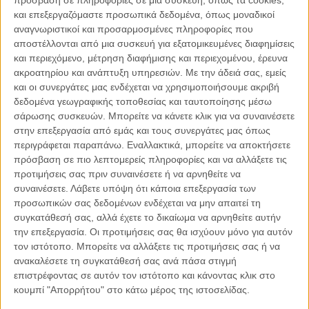
και επεξεργαζόμαστε προσωπικά δεδομένα, όπως μοναδικοί
αναγνωριστικοί και προσαρμοσμένες πληροφορίες που
αποστέλλονται από μια συσκευή για εξατομικευμένες διαφημίσεις
και περιεχόμενο, μέτρηση διαφήμισης και περιεχομένου, έρευνα
ακροατηρίου και ανάπτυξη υπηρεσιών.
Με την άδειά σας, εμείς
και οι συνεργάτες μας ενδέχεται να χρησιμοποιήσουμε ακριβή
δεδομένα γεωγραφικής τοποθεσίας και ταυτοποίησης μέσω
σάρωσης συσκευών. Μπορείτε να κάνετε κλικ για να συναινέσετε
στην επεξεργασία από εμάς και τους συνεργάτες μας όπως
περιγράφεται παραπάνω. Εναλλακτικά, μπορείτε να αποκτήσετε
πρόσβαση σε πιο λεπτομερείς πληροφορίες και να αλλάξετε τις
προτιμήσεις σας πριν συναινέσετε ή να αρνηθείτε να
συναινέσετε.
Λάβετε υπόψη ότι κάποια επεξεργασία των
προσωπικών σας δεδομένων ενδέχεται να μην απαιτεί τη
συγκατάθεσή σας, αλλά έχετε το δικαίωμα να αρνηθείτε αυτήν
την επεξεργασία. Οι προτιμήσεις σας θα ισχύουν μόνο για αυτόν
τον ιστότοπο. Μπορείτε να αλλάξετε τις προτιμήσεις σας ή να
ανακαλέσετε τη συγκατάθεσή σας ανά πάσα στιγμή
επιστρέφοντας σε αυτόν τον ιστότοπο και κάνοντας κλικ στο
κουμπί "Απορρήτου" στο κάτω μέρος της ιστοσελίδας.
Απέναντι στους Νεότουρκους, ο ΜΗΤΡΟΠΟΛΙΤΗΣ ΧΡΥΣΟ­