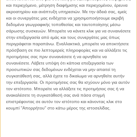
έγκαιρα τη σπουδαιότητα υποστήριξης των κοριτσιών και
και περιεχόμενο, μέτρηση διαφήμισης και περιεχομένου, έρευνα
των γυναικών, ώστε να έχουν τις ίδιες ακριβώς ευκαιρίες
ακροατηρίου και ανάπτυξη υπηρεσιών.
Με την άδειά σας, εμείς
απασχόλησης και σταδιοδρομίας σε αυτούς τους τομείς,
και οι συνεργάτες μας ενδέχεται να χρησιμοποιήσουμε ακριβή
δεδομένα γεωγραφικής τοποθεσίας και ταυτοποίησης μέσω
κάτι που μέχρι σήμερα δυστυχώς βλέπουμε ότι δεν συμβαίνει
σάρωσης συσκευών. Μπορείτε να κάνετε κλικ για να συναινέσετε
και ότι υπάρχει ακόμα δρόμος να διανύσουμε, για την
στην επεξεργασία από εμάς και τους συνεργάτες μας όπως
επίτευξη των επιθυμητών αλλαγών.
περιγράφεται παραπάνω. Εναλλακτικά, μπορείτε να αποκτήσετε
πρόσβαση σε πιο λεπτομερείς πληροφορίες και να αλλάξετε τις
Σύμφωνα πάλι με την UNESCO «
Οι παρατηρούμενες
προτιμήσεις σας πριν συναινέσετε ή να αρνηθείτε να
συναινέσετε.
Λάβετε υπόψη ότι κάποια επεξεργασία των
διαφορές στη συμμετοχή των γυναικών στην επιστήμη σε
προσωπικών σας δεδομένων ενδέχεται να μην απαιτεί τη
διάφορες χώρες και επιστημονικούς κλάδους καταδεικνύουν
συγκατάθεσή σας, αλλά έχετε το δικαίωμα να αρνηθείτε αυτήν
ότι το χάσμα των φύλων στην επιστήμη δεν είναι προϊόν
την επεξεργασία. Οι προτιμήσεις σας θα ισχύουν μόνο για αυτόν
εγγενών διαφορών μεταξύ γυναικών και ανδρών ούτε
τον ιστότοπο. Μπορείτε να αλλάξετε τις προτιμήσεις σας ή να
σχετίζεται με το επίπεδο οικονομικής ανάπτυξης μιας χώρας.
ανακαλέσετε τη συγκατάθεσή σας ανά πάσα στιγμή
Μάλλον, αυτές οι διαφορές αντικατοπτρίζουν μια σειρά
επιστρέφοντας σε αυτόν τον ιστότοπο και κάνοντας κλικ στο
κοινωνικών παραγόντων και συστημικών φραγμών που
κουμπί "Απορρήτου" στο κάτω μέρος της ιστοσελίδας.
εμποδίζουν την πρόσβαση γυναικών και κοριτσιών σε
επιστημονικές σταδιοδρομίες. Αυτά τα εμπόδια
περιλαμβάνουν κοινωνικούς, πολιτιστικούς και έμφυλους
κανόνες που καθοδηγούν τις προσδοκίες και τους ρόλους και