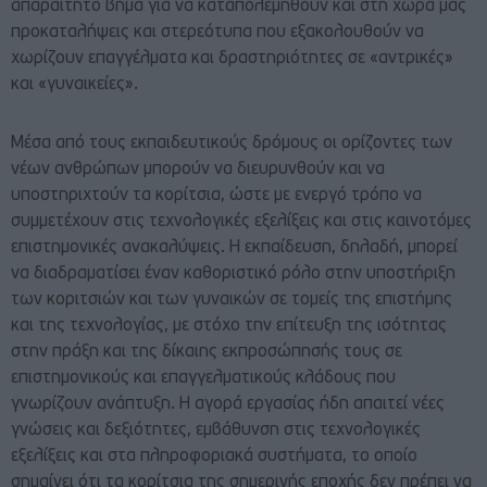
απαραίτητο βήμα για να καταπολεμηθούν και στη χώρα μας
προκαταλήψεις και στερεότυπα που εξακολουθούν να
χωρίζουν επαγγέλματα και δραστηριότητες σε «αντρικές»
και «γυναικείες».
Μέσα από τους εκπαιδευτικούς δρόμους οι ορίζοντες των
νέων ανθρώπων μπορούν να διευρυνθούν και να
υποστηριχτούν τα κορίτσια, ώστε με ενεργό τρόπο να
συμμετέχουν στις τεχνολογικές εξελίξεις και στις καινοτόμες
επιστημονικές ανακαλύψεις. Η εκπαίδευση, δηλαδή, μπορεί
να διαδραματίσει έναν καθοριστικό ρόλο στην υποστήριξη
των κοριτσιών και των γυναικών σε τομείς της επιστήμης
και της τεχνολογίας, με στόχο την επίτευξη της ισότητας
στην πράξη και της δίκαιης εκπροσώπησής τους σε
επιστημονικούς και επαγγελματικούς κλάδους που
γνωρίζουν ανάπτυξη. Η αγορά εργασίας ήδη απαιτεί νέες
γνώσεις και δεξιότητες, εμβάθυνση στις τεχνολογικές
εξελίξεις και στα πληροφοριακά συστήματα, το οποίο
σημαίνει ότι τα κορίτσια της σημερινής εποχής δεν πρέπει να