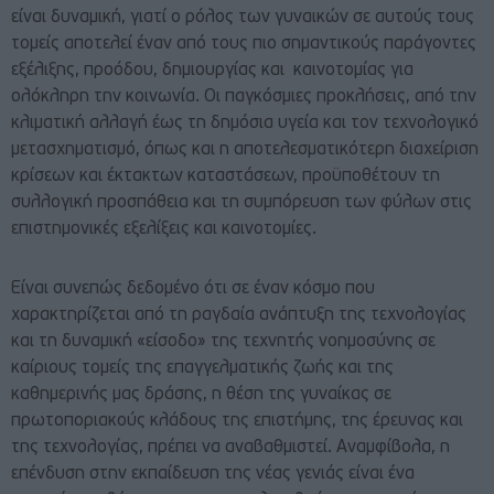
είναι δυναμική, γιατί ο ρόλος των γυναικών σε αυτούς τους
τομείς αποτελεί έναν από τους πιο σημαντικούς παράγοντες
εξέλιξης, προόδου, δημιουργίας και καινοτομίας για
ολόκληρη την κοινωνία. Οι παγκόσμιες προκλήσεις, από την
κλιματική αλλαγή έως τη δημόσια υγεία και τον τεχνολογικό
μετασχηματισμό, όπως και η αποτελεσματικότερη διαχείριση
κρίσεων και έκτακτων καταστάσεων, προϋποθέτουν τη
συλλογική προσπάθεια και τη συμπόρευση των φύλων στις
επιστημονικές εξελίξεις και καινοτομίες.
Είναι συνεπώς δεδομένο ότι σε έναν κόσμο που
χαρακτηρίζεται από τη ραγδαία ανάπτυξη της τεχνολογίας
και τη δυναμική «είσοδο» της τεχνητής νοημοσύνης σε
καίριους τομείς της επαγγελματικής ζωής και της
καθημερινής μας δράσης, η θέση της γυναίκας σε
πρωτοποριακούς κλάδους της επιστήμης, της έρευνας και
της τεχνολογίας, πρέπει να αναβαθμιστεί. Αναμφίβολα, η
επένδυση στην εκπαίδευση της νέας γενιάς είναι ένα