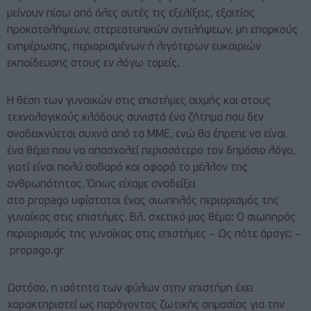
μείνουν πίσω από όλες αυτές τις εξελίξεις, εξαιτίας
προκαταλήψεων, στερεοτυπικών αντιλήψεων, μη επαρκούς
ενημέρωσης, περιορισμένων ή λιγότερων ευκαιριών
εκπαίδευσης στους εν λόγω τομείς.
Η θέση των γυναικών στις επιστήμες αιχμής και στους
τεχνολογικούς κλάδους συνιστά ένα ζήτημα που δεν
αναδεικνύεται συχνά από τα ΜΜΕ, ενώ θα έπρεπε να είναι
ένα θέμα που να απασχολεί περισσότερο τον δημόσιο λόγο,
γιατί είναι πολύ σοβαρό και αφορά το μέλλον της
ανθρωπότητας. Όπως είχαμε αναδείξει
στο propago υφίσταται ένας σιωπηλός περιορισμός της
γυναίκας στις επιστήμες. Βλ. σχετικό μας θέμα:
Ο σιωπηρός
περιορισμός της γυναίκας στις επιστήμες – Ως πότε άραγε; –
propago.gr
Ωστόσο, η ισότητα των φύλων στην επιστήμη έχει
χαρακτηριστεί ως παράγοντας ζωτικής σημασίας για την