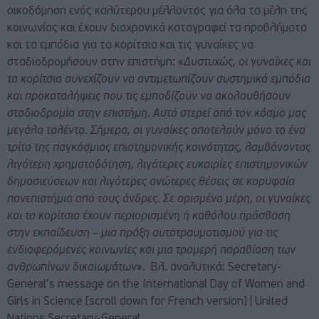
οικοδόμηση ενός καλύτερου μέλλοντος για όλα τα μέλη της
κοινωνίας και έχουν διαχρονικά καταγραφεί τα προβλήματα
και τα εμπόδια για τα κορίτσια και τις γυναίκες να
σταδιοδρομήσουν στην επιστήμη: «
Δυστυχώς, οι γυναίκες και
τα κορίτσια συνεχίζουν να αντιμετωπίζουν συστημικά εμπόδια
και προκαταλήψεις που τις εμποδίζουν να ακολουθήσουν
σταδιοδρομία στην επιστήμη. Αυτό στερεί από τον κόσμο μας
μεγάλα ταλέντα. Σήμερα, οι γυναίκες αποτελούν μόνο το ένα
τρίτο της παγκόσμιας επιστημονικής κοινότητας, λαμβάνοντας
λιγότερη χρηματοδότηση, λιγότερες ευκαιρίες επιστημονικών
δημοσιεύσεων και λιγότερες ανώτερες θέσεις σε κορυφαία
πανεπιστήμια από τους άνδρες. Σε ορισμένα μέρη, οι γυναίκες
και τα κορίτσια έχουν περιορισμένη ή καθόλου πρόσβαση
στην εκπαίδευση – μια πράξη αυτοτραυματισμού για τις
ενδιαφερόμενες κοινωνίες και μια τρομερή παραβίαση των
ανθρωπίνων δικαιωμάτων
». Βλ. αναλυτικά:
Secretary-
General’s message on the International Day of Women and
Girls in Science [scroll down for French version] | United
Nations Secretary-General