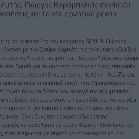
αλυτής, Γιώργος Καραμπελιάς σχολιάζει
κοπήσεις και το νέο αρνητικό ρεκόρ
υτής και επικεφαλής του κινήματος ΑΡΔΗΝ, Γιώργος
υζήτηση με τον Σπύρο Χαριτάτο τις τελευταίες εξελίξεις
και την πολιτική επικαιρότητα. Πώς σχολιάζει όσα είδαμ
νε στη Βουλή για τη σύσταση προανακριτικής επιτροπής
ν ένταση που προκλήθηκε με τον κ. Πολάκη; “Νομίζω ότι
ο που έχει πέσει η πολιτική συζήτηση. Προηγούμενο που
εντύπωση ήταν να βλέπω τον αρχηγό της αξιωματικής
να κραδαίνει ένα χαρτί στον κ. Γεωργιάδη και να του λέει
στα πρόκειται για βαπτίσια κάποιου παιδιού, που ήταν
ατρικούς. Είναι δυνατόν αρχηγός αξιωματικής
υργός να ασχολείται με τέτοια θέματα; Είναι δυνατόν
ς, ένας άνθρωπος με υβριστικά χαρακτηριστικά, που