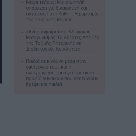
Μέχρι τέλους: Μια σιωπηλή
υπόσχεση για δικαιοσύνη και
αντίσταση στη λήθη – Η μαρτυρία
της 17χρονης Μαρίας
«Ανδρόσφαιρα» και Ψηφιακός
Μισογυνισμός: Οι Αθέατες Απειλές
της Τοξικής Ρητορικής σε
Διαδικτυακές Κοινότητες
Παιδιά σε κίνδυνο μέσα στην
οικογένειά τους και η
σκιαγράφηση του εγκληματικού
προφίλ γυναικών που σκοτώνουν
βρέφη και παιδιά