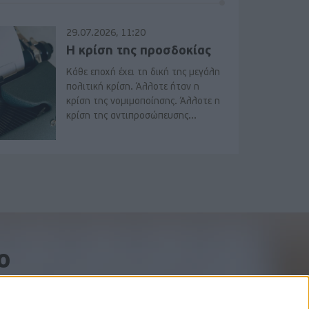
29.07.2026, 11:20
Η κρίση της προσδοκίας
Κάθε εποχή έχει τη δική της μεγάλη
πολιτική κρίση. Άλλοτε ήταν η
κρίση της νομιμοποίησης. Άλλοτε η
κρίση της αντιπροσώπευσης...
o