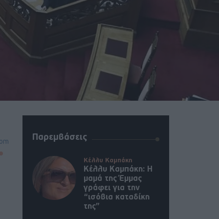
Παρεμβάσεις
oom
Κέλλυ Καμπάκη
Κέλλυ Καμπάκη: Η
μαμά της Έμμας
γράφει για την
“ισόβια καταδίκη
της”