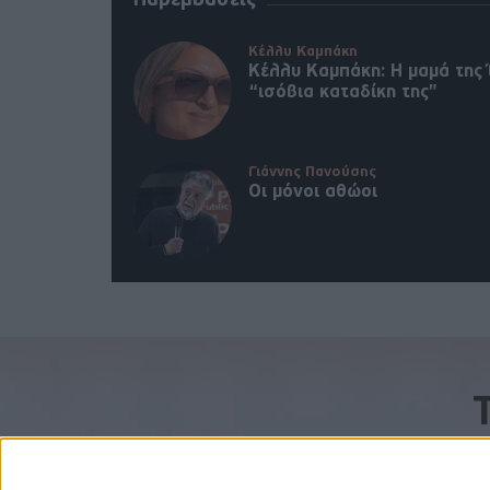
Παρεμβάσεις
Κέλλυ Καμπάκη
Κέλλυ Καμπάκη: Η μαμά της 
“ισόβια καταδίκη της”
Γιάννης Πανούσης
Οι μόνοι αθώοι