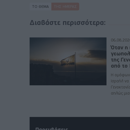
ΤΟ ΘΕΜΑ
ΤΗΣ ΗΜΈΡΑΣ
Διαβάστε περισσότερα:
06.08.202
Όταν η 
γεωπολ
της Γε
από το
Η ομόφων
Ισραήλ να
Γενοκτονί
απλώς μια 