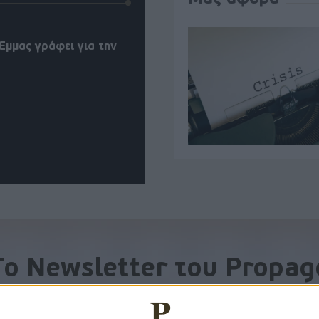
Έμμας γράφει για την
To Newsletter του Propag
Λάβετε την ανάλυση της ημέρας στο email σας