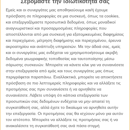
Σεβόμαστε την ιδιωτικότητά σας
πορείες, είναι ηλίθιος.
Όποιον τις οργανώνει, πριν τον
Εμείς και οι συνεργάτες μας αποθηκεύουμε και/ή έχουμε
θεωρούσα πολιτικό τυχοδιώκτη. Έκανα λάθος. Το
πρόσβαση σε πληροφορίες σε μια συσκευή, όπως τα cookies,
ακριβέστερο είναι πολιτικός κακοποιός.
Όποιοι
και επεξεργαζόμαστε προσωπικά δεδομένα, όπως μοναδικοί
οργανώνουν πάρτυ, τσιμπούσια ή κάνουν συγκεντρώσεις
αναγνωριστικοί και προσαρμοσμένες πληροφορίες που
διαμαρτυρίας για το δικαίωμα τους να …
αποστέλλονται από μια συσκευή για εξατομικευμένες διαφημίσεις
και περιεχόμενο, μέτρηση διαφήμισης και περιεχομένου, έρευνα
κολλήσουν covid, ελέγχονται για την ευήθεια και την ψυχική
ακροατηρίου και ανάπτυξη υπηρεσιών.
Με την άδειά σας, εμείς
τους ισορροπία. Και θα σας πω επίσης και άλλο μυστικό,
και οι συνεργάτες μας ενδέχεται να χρησιμοποιήσουμε ακριβή
ούτε ο Ίων Δραγούμης, ο Κολοκοτρώνης κλπ θα μας
δεδομένα γεωγραφικής τοποθεσίας και ταυτοποίησης μέσω
προστάτευαν, αν παθαίναμε κρίση βλακείας και οργανώναμε
σάρωσης συσκευών. Μπορείτε να κάνετε κλικ για να συναινέσετε
πορείες οι της άλλης όχθης.
Ο ιός είναι αταξικός,
στην επεξεργασία από εμάς και τους συνεργάτες μας όπως
απολιτίκ, δεν κάνει διακρίσεις
. Γράφει στα παλαιότερα
περιγράφεται παραπάνω. Εναλλακτικά, μπορείτε να αποκτήσετε
των υποδημάτων του όσα διαβάσατε σε ψαγμένα
πρόσβαση σε πιο λεπτομερείς πληροφορίες και να αλλάξετε τις
προτιμήσεις σας πριν συναινέσετε ή να αρνηθείτε να
δημοισιεύματα τύπου “διάβασε το πριν το κατεβάσουν”.
συναινέσετε.
Λάβετε υπόψη ότι κάποια επεξεργασία των
προσωπικών σας δεδομένων ενδέχεται να μην απαιτεί τη
Ακόμη κι αν πιστεύετε πως σας θωρακίζει κάτι ιδεολογικώς,
συγκατάθεσή σας, αλλά έχετε το δικαίωμα να αρνηθείτε αυτήν
αν μολυσμένα σταγονίδια φορέα τα εισπνεύσετε, τρίψετε τα
την επεξεργασία. Οι προτιμήσεις σας θα ισχύουν μόνο για αυτόν
μάτια σας, μπουν γιατί σκαλίζατε την μύτη σας με μη
τον ιστότοπο. Μπορείτε να αλλάξετε τις προτιμήσεις σας ή να
ανακαλέσετε τη συγκατάθεσή σας ανά πάσα στιγμή
απολυσμασμένα χέρια, τότε καλή τύχη. Η κλίμακα έχει από