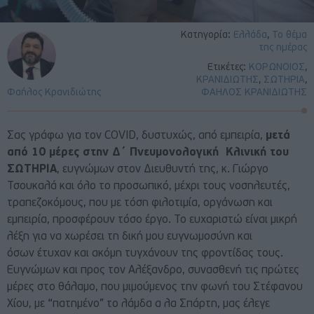
Κατηγορία:
Ελλάδα
,
Το θέμα
της ημέρας
Ετικέτες:
ΚΟΡΩΝΟΙΟΣ
,
ΚΡΑΝΙΔΙΩΤΗΣ
,
ΣΩΤΗΡΙΑ
,
Φαήλος Κρανιδιώτης
ΦΑΗΛΟΣ ΚΡΑΝΙΔΙΩΤΗΣ
Σας γράφω για τον
COVID
, δυστυχώς, από εμπειρία,
μετά
από 10 μέρες στην Δ΄ Πνευμονολογική Κλινική του
ΣΩΤΗΡΙΑ
, ευγνώμων στον Διευθυντή της, κ. Γιώργο
Τσουκαλά και όλο το προσωπικό, μέχρι τους νοσηλευτές,
τραπεζοκόμους, που με τόση φιλοτιμία, οργάνωση και
εμπειρία, προσφέρουν τόσο έργο. Το ευχαριστώ είναι μικρή
λέξη για να χωρέσει τη δική μου ευγνωμοσύνη και
όσων έτυχαν και ακόμη τυγχάνουν της φροντίδας τους.
Ευγνώμων και προς τον Αλέξανδρο, συνασθενή τις πρώτες
μέρες στο θάλαμο, που μιμούμενος την φωνή του Στέφανου
Χίου, με “πατημένο” το λάμδα α λα Σπάρτη, μας έλεγε