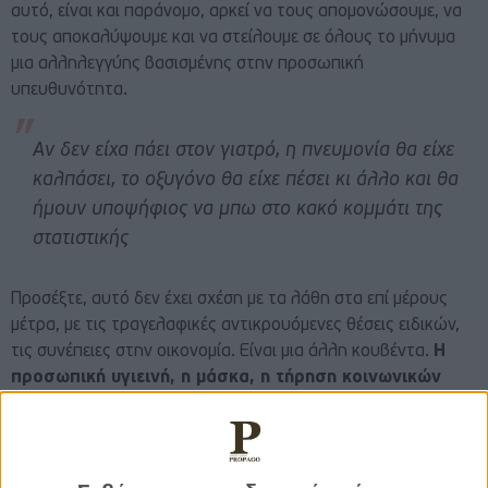
αυτό, είναι και παράνομο, αρκεί να τους απομονώσουμε, να
τους αποκαλύψουμε και να στείλουμε σε όλους το μήνυμα
μια αλληλεγγύης βασισμένης στην προσωπική
υπευθυνότητα.
Αν δεν είχα πάει στον γιατρό, η πνευμονία θα είχε
καλπάσει, το οξυγόνο θα είχε πέσει κι άλλο και θα
ήμουν υποψήφιος να μπω στο κακό κομμάτι της
στατιστικής
Προσέξτε, αυτό δεν έχει σχέση με τα λάθη στα επί μέρους
μέτρα, με τις τραγελαφικές αντικρουόμενες θέσεις ειδικών,
τις συνέπειες στην οικονομία. Είναι μια άλλη κουβέντα.
Η
προσωπική υγιεινή, η μάσκα, η τήρηση κοινωνικών
αποστάσεων, η μη συμμετοχή σε ομαδικές εκδηλώσεις,
συγκεντρώσεις πλήθους, πορείες, δεν επιδέχονται
αμφισβήτηση.
Όποιος πιστεύει πως ο… Μαρξ ή ο
Μπακούνιν σκέπουν προστατευτικώς υγειονομικά τις