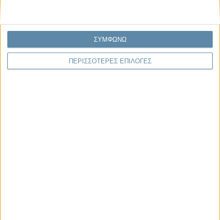
ΣΥΜΦΩΝΩ
ΠΕΡΙΣΣΟΤΕΡΕΣ ΕΠΙΛΟΓΕΣ
04.08.2026, 11:30
Στην εποχή της κατανόησης της πληροφορίας
Ζούμε σε μια παράδοξη εποχή. Ποτέ άλλοτε στην ιστορία της
ανθρωπότητας δεν είχαμε πρόσβαση σε τόση πληροφορία. Μέσα σε
λίγα..