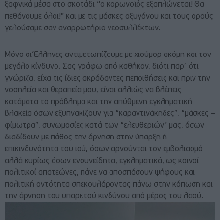
ξαφνικά μέσα στο σκοτάδι “ο κορωνοϊός εξαπλώνεται! Θα
πεθάνουμε όλοι!” και με τις μάσκες οξυγόνου και τους ορούς
γελούσαμε σαν αναρρωτήριο νεοσυλλέκτων.
Μόνο οι Έλληνες αντιμετωπίζουμε με χιούμορ ακόμη και τον
μεγάλο κίνδυνο. Σας γράφω από καθήκον, διότι παρ’ ότι
γνώριζα, είχα τις ίδιες ακράδαντες πεποιθήσεις και πριν την
νοσηλεία και θεραπεία μου, είναι αλλιώς να βλέπεις
κατάματα το πρόβλημα και την απύθμενη εγκληματική
βλακεία όσων εξυπνακίζουν για “καραντινάκηδες”, “μάσκες –
φίμωτρα”, συνωμοσίες κατά των “ελευθεριών” μας, όσων
διαδίδουν με πάθος την άρνηση στην ύπαρξη ή
επικινδυνότητα του ιού, όσων αρνούνται τον εμβολιασμό
αλλά κυρίως όσων ενσυνείδητα, εγκληματικά, ως κοινοί
πολιτικοί απατεώνες, πάνε να αποσπάσουν ψήφους και
πολιτική οντότητα σπεκουλάροντας πάνω στην κόπωση και
την άρνηση του υπαρκτού κινδύνου από μέρος του λαού.