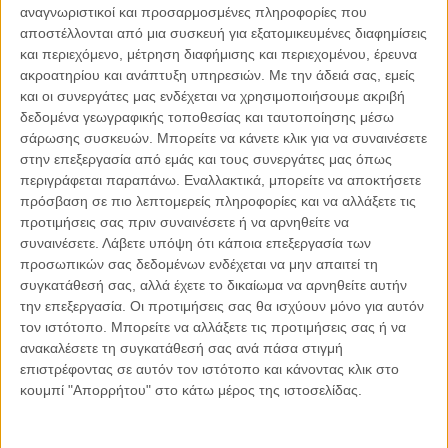
αναγνωριστικοί και προσαρμοσμένες πληροφορίες που
τα αναχρονιστικά βιβλία δεκαετιών. Κάποτε πρέπει να
αποστέλλονται από μια συσκευή για εξατομικευμένες διαφημίσεις
αλλάξουν.
και περιεχόμενο, μέτρηση διαφήμισης και περιεχομένου, έρευνα
ακροατηρίου και ανάπτυξη υπηρεσιών.
Με την άδειά σας, εμείς
και οι συνεργάτες μας ενδέχεται να χρησιμοποιήσουμε ακριβή
Να μπουν νέα σύγχρονα κεφάλαια στο σχολείο.
δεδομένα γεωγραφικής τοποθεσίας και ταυτοποίησης μέσω
σάρωσης συσκευών. Μπορείτε να κάνετε κλικ για να συναινέσετε
Δεν μπορεί να περνάει κάποιος ιατρική και να μην έχει
στην επεξεργασία από εμάς και τους συνεργάτες μας όπως
διδαχθεί στο σχολείο κύματα, ακουστική, οπτική, πυρηνική.
περιγράφεται παραπάνω. Εναλλακτικά, μπορείτε να αποκτήσετε
πρόσβαση σε πιο λεπτομερείς πληροφορίες και να αλλάξετε τις
προτιμήσεις σας πριν συναινέσετε ή να αρνηθείτε να
Δυστυχώς τα αποτελέσματα φαίνονται στις πανελλήνιες
συναινέσετε.
Λάβετε υπόψη ότι κάποια επεξεργασία των
όταν το 60-70% των μαθητών γράφει κάτω από 10 .
προσωπικών σας δεδομένων ενδέχεται να μην απαιτεί τη
συγκατάθεσή σας, αλλά έχετε το δικαίωμα να αρνηθείτε αυτήν
την επεξεργασία. Οι προτιμήσεις σας θα ισχύουν μόνο για αυτόν
Φτάνουν μαθητές στο λύκειο και δυσκολεύονται να λύσουν
τον ιστότοπο. Μπορείτε να αλλάξετε τις προτιμήσεις σας ή να
μια εξίσωση β βαθμού η να λύσουν ένα απλό πρόβλημα
ανακαλέσετε τη συγκατάθεσή σας ανά πάσα στιγμή
κίνησης στη φυσική.
επιστρέφοντας σε αυτόν τον ιστότοπο και κάνοντας κλικ στο
κουμπί "Απορρήτου" στο κάτω μέρος της ιστοσελίδας.
Φταίνε πολλά.