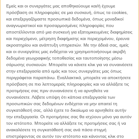
Εμείς και οι συνεργάτες μας αποθηκεύουμε και/ή έχουμε
είμαστε ακόμα εκεί και μας ρωτήσουν γιατί αφήναμε
πρόσβαση σε πληροφορίες σε μια συσκευή, όπως τα cookies,
αναπάντητα τόσα πολλά ερωτηματικά; Τι θα απαντήσουμε;
και επεξεργαζόμαστε προσωπικά δεδομένα, όπως μοναδικοί
«Γιατί έτσι»;
αναγνωριστικοί και προσαρμοσμένες πληροφορίες που
αποστέλλονται από μια συσκευή για εξατομικευμένες διαφημίσεις
Σας προσκαλώ να σεβαστούμε και να βάλουμε
και περιεχόμενο, μέτρηση διαφήμισης και περιεχομένου, έρευνα
ακροατηρίου και ανάπτυξη υπηρεσιών.
Με την άδειά σας, εμείς
προτεραιότητά μας τα παιδιά. Σας παρακαλώ εγώ που πάνω
και οι συνεργάτες μας ενδέχεται να χρησιμοποιήσουμε ακριβή
από 10 χρόνια μπαίνω στις σχολικές τάξεις σε όλη την
δεδομένα γεωγραφικής τοποθεσίας και ταυτοποίησης μέσω
Ελλάδα στο πρόγραμμα εξοικείωσης των μαθητριών και των
σάρωσης συσκευών. Μπορείτε να κάνετε κλικ για να συναινέσετε
μαθητών με την αναπηρία, που υλοποιούμε με άδεια του
στην επεξεργασία από εμάς και τους συνεργάτες μας όπως
Υπουργείου Παιδείας. Χιλιάδες πλέον φορές, ατέλειωτες
περιγράφεται παραπάνω. Εναλλακτικά, μπορείτε να αποκτήσετε
διδακτικές ώρες, έχουμε μπει στα σχολεία σε μια
πρόσβαση σε πιο λεπτομερείς πληροφορίες και να αλλάξετε τις
απελευθερωμένη συζήτηση για τη Διαφορετικότητα, μαζί με
προτιμήσεις σας πριν συναινέσετε ή να αρνηθείτε να
συναινέσετε.
Λάβετε υπόψη ότι κάποια επεξεργασία των
τα παιδιά, χωρίς στείρους κανόνες, χωρίς όρους μαθήματος.
προσωπικών σας δεδομένων ενδέχεται να μην απαιτεί τη
συγκατάθεσή σας, αλλά έχετε το δικαίωμα να αρνηθείτε αυτήν
Γιατί ποιος είμαι εγώ να κάνω μάθημα στα παιδιά;
την επεξεργασία. Οι προτιμήσεις σας θα ισχύουν μόνο για αυτόν
τον ιστότοπο. Μπορείτε να αλλάξετε τις προτιμήσεις σας ή να
ανακαλέσετε τη συγκατάθεσή σας ανά πάσα στιγμή
Το μόνο που μπορώ, είναι να τους δώσω μια απάντηση
επιστρέφοντας σε αυτόν τον ιστότοπο και κάνοντας κλικ στο
βγαλμένη μέσα από την αλήθεια που ζω μια ολόκληρη ζωή.