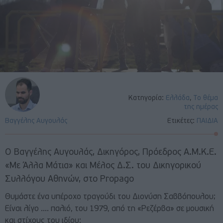
Κατηγορία:
Ελλάδα
,
Το θέμα
της ημέρας
Βαγγέλης Αυγουλάς
Ετικέτες:
ΠΑΙΔΙΑ
Ο Βαγγέλης Αυγουλάς, Δικηγόρος, Πρόεδρος Α.Μ.Κ.Ε.
«Με Άλλα Μάτια» και Μέλος Δ.Σ. του Δικηγορικού
Συλλόγου Αθηνών, στο Propago
Θυμάστε ένα υπέροχο τραγούδι του Διονύση Σαββόπουλου;
Είναι λίγο …. παλιό, του 1979, από τη «Ρεζέρβα» σε μουσική
και στίχους του ιδίου: