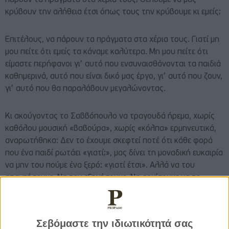
πάρουν τα πράγματα στα χέρια τους; Θέλουμε να μας
κρύβουν την αλήθεια έτσι όπως τους την κρύβουμε κι εμείς;
Επιτέλους, να πάρουν τα πράγματα στα χέρια τους. Γιατί μη
μου πείτε ότι εμείς τα κάναμε καλύτερα. Μη μου πείτε ότι
είμαστε περήφανοι γι’ αυτό που ενσυναισθάνονται τα παιδιά
καθημερινά, αυτό που είναι δικό μας έργο, γι’ αυτό που ζουν,
γι’ αυτό που θα παραλάβουν μεγαλώνοντας.
Κι ακούγοντας το Σαββόπουλο να τραγουδά ήρεμα, χωρίς
καθόλου μουσική «βαβούρα», χωρίς «κόλπα» ερμηνευτικά,
αναρωτήθηκα: Δεν το έχουμε σκεφτεί ποτέ ότι κάθε φορά
που ένα παιδί ρωτάει «γιατί;», μας δίνει τη μοναδική ευκαιρία
να μην του πούμε ένα ξερό: «γιατί έτσι». Αλλά να του
απαντήσουμε. Να του εξηγήσουμε. Να αρχίσουμε να το
προετοιμάζουμε γι’ αυτά που θα αντιμετωπίσει τότε που
ίσως εμείς να μην είμαστε πια κοντά του για να μας ζητήσει
μιαν εξήγηση με αυτό το «γιατί;» της παιδικής αθωότητας
Σεβόμαστε την ιδιωτικότητά σας
και να εισπράξει αυτό το ανόητο «γιατί έτσι». Αλλά κι αν