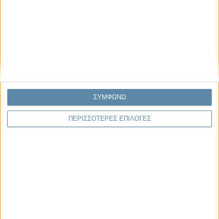
Κέλλυ Καμπάκη
Κέλλυ Καμπάκη: Η μαμά της Έμμας
γράφει για την “ισόβια καταδίκη
της”
Γιάννης Πανούσης
Οι μόνοι αθώοι
ΣΥΜΦΩΝΩ
ΠΕΡΙΣΣΟΤΕΡΕΣ ΕΠΙΛΟΓΕΣ
Μας αφορά