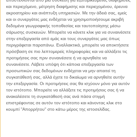
εμπιστεύεσαι.
και περιεχόμενο, μέτρηση διαφήμισης και περιεχομένου, έρευνα
ακροατηρίου και ανάπτυξη υπηρεσιών.
Με την άδειά σας, εμείς
και οι συνεργάτες μας ενδέχεται να χρησιμοποιήσουμε ακριβή
Γιατί απλούστατα, αν δεν πάρεις εσύ τη ζωή στα χέρια σου,
δεδομένα γεωγραφικής τοποθεσίας και ταυτοποίησης μέσω
θα βρεθεί κάποιος άλλος να το κάνει ή ίσως βρεθείς να ζεις
σάρωσης συσκευών. Μπορείτε να κάνετε κλικ για να συναινέσετε
στον αυτόματο πιλότο.
στην επεξεργασία από εμάς και τους συνεργάτες μας όπως
περιγράφεται παραπάνω. Εναλλακτικά, μπορείτε να αποκτήσετε
πρόσβαση σε πιο λεπτομερείς πληροφορίες και να αλλάξετε τις
Nα μπεις στη ζωή μαζί με τα όνειρά σου! Κι αν δεν έχεις
προτιμήσεις σας πριν συναινέσετε ή να αρνηθείτε να
ακόμη όνειρα, πλάσε! Κλείσε τα μάτια κι ονειρέψου! Σαν
συναινέσετε.
Λάβετε υπόψη ότι κάποια επεξεργασία των
παιδί! Ξαναθυμίσου τί σε έκανε να χαίρεσαι όταν ήσουν παιδί!
προσωπικών σας δεδομένων ενδέχεται να μην απαιτεί τη
Τί ευχαριστιόσουν!
συγκατάθεσή σας, αλλά έχετε το δικαίωμα να αρνηθείτε αυτήν
την επεξεργασία. Οι προτιμήσεις σας θα ισχύουν μόνο για αυτόν
τον ιστότοπο. Μπορείτε να αλλάξετε τις προτιμήσεις σας ή να
Εσύ ξέρεις καλύτερα από όλους, μα όλους, ποιός είσαι και
ανακαλέσετε τη συγκατάθεσή σας ανά πάσα στιγμή
ποιός θες να γίνεις!
επιστρέφοντας σε αυτόν τον ιστότοπο και κάνοντας κλικ στο
κουμπί "Απορρήτου" στο κάτω μέρος της ιστοσελίδας.
Σε αφήνω μ΄ ένα ποιηματάκι που μου υπαγόρευσε η δική μου
εσωτερική φωνή: