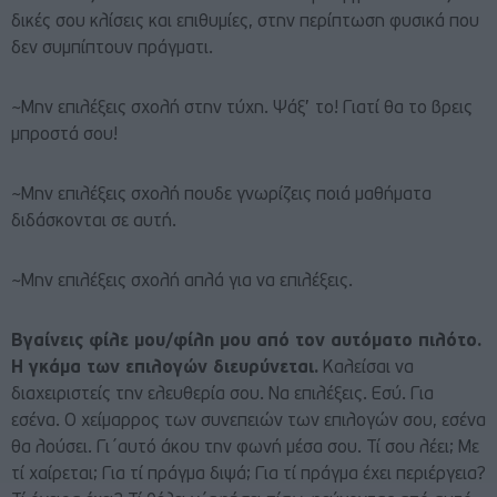
δικές σου κλίσεις και επιθυμίες, στην περίπτωση φυσικά που
δεν συμπίπτουν πράγματι.
~Μην επιλέξεις σχολή στην τύχη. Ψάξ’ το! Γιατί θα το βρεις
μπροστά σου!
~Μην επιλέξεις σχολή πουδε γνωρίζεις ποιά μαθήματα
διδάσκονται σε αυτή.
~Μην επιλέξεις σχολή απλά για να επιλέξεις.
Βγαίνεις φίλε μου/φίλη μου από τον αυτόματο πιλότο.
Η γκάμα των επιλογών διευρύνεται.
Καλείσαι να
διαχειριστείς την ελευθερία σου. Να επιλέξεις. Εσύ. Για
εσένα. Ο χείμαρρος των συνεπειών των επιλογών σου, εσένα
θα λούσει. Γι΄αυτό άκου την φωνή μέσα σου. Τί σου λέει; Με
τί χαίρεται; Για τί πράγμα διψά; Για τί πράγμα έχει περιέργεια?