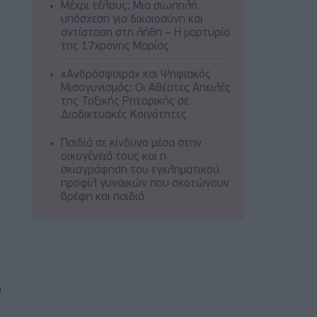
Μέχρι τέλους: Μια σιωπηλή
υπόσχεση για δικαιοσύνη και
αντίσταση στη λήθη – Η μαρτυρία
της 17χρονης Μαρίας
«Ανδρόσφαιρα» και Ψηφιακός
Μισογυνισμός: Οι Αθέατες Απειλές
της Τοξικής Ρητορικής σε
Διαδικτυακές Κοινότητες
Παιδιά σε κίνδυνο μέσα στην
οικογένειά τους και η
σκιαγράφηση του εγκληματικού
προφίλ γυναικών που σκοτώνουν
βρέφη και παιδιά
υ