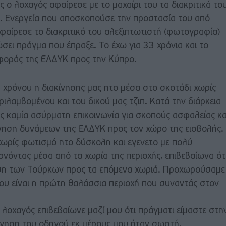
 ο λοχαγός αφαίρεσε με το μαχαίρι του τα διακριτικά το
ο. Ενεργεία που αποσκοπούσε την προστασία του από
φαίρεσε το διακριτικό του αλεξιπτωτιστή (φωτογραφία)
σει πράγμα που έπραξε. Το έχω για 33 χρόνια και το
φοράς της ΕΛΔΥΚ προς την Κύπρο.
 χρόνου η διακίνησης μας ητο μέσα στο σκοτάδι χωρίς
ιλαμβομένου και του δικού μας τζιπ. Κατά την διάρκεια
ης καμία ασύρματη επικοινωνία για σκοπούς ασφαλείας κα
κίνηση δυνάμεων της ΕΛΔΥΚ προς τον χώρο της εισβολής.
χωρίς φωτισμό ητο δύσκολη και εγενετο με πολύ
νόντας μέσα από τα χωρία της περιοχής, επιβεβαίωνα ότ
ση των Τούρκων προς τα επόμενα χωριά. Προχωρούσαμε
που είναι η πρώτη θαλάσσια περιοχή που συναντάς στον
λοχαγός επιβεβαίωνε μαζί μου ότι πράγματι είμαστε στη
ήγηση του οδηγού εκ μέρους μου ήταν σωστή.