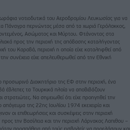
ωράφια νοτιοδυτικά του Αεροδρομίου Λευκωσίας για να
τα Πάναγρα περνώντας μέσα από τα χωριά Γερόλακκος,
Κοντεμένος, Ασώματος και Μύρτου. Φτάνοντας στα
λιακά προς την περιοχή της απόβασης καταλήγοντας
χή του Καραβά, περιοχή η οποία είχε καταληφθεί από
την συνέχεια είχε απελευθερωθεί από την Εθνική
ο προσωρινό Διοικητήριο της ΕΦ στην περιοχή, ένα
βά έβλεπες τα Τουρκικά πλοία να αποβιβάζουν
ι στρατιώτες. Να σημειωθεί ότι είχε προηγηθεί την
 απόγευμα της 22ης Ιουλίου 1974 εκεχειρία και
ναν οι επιθεωρήσεις και συσκέψεις στην περιοχή
ρος την Βασίλεια και την περιοχή Λάρνακας Λαπιθου –
ινόταν προσπάθεια από τούς εισβολείς να προελάσουν και