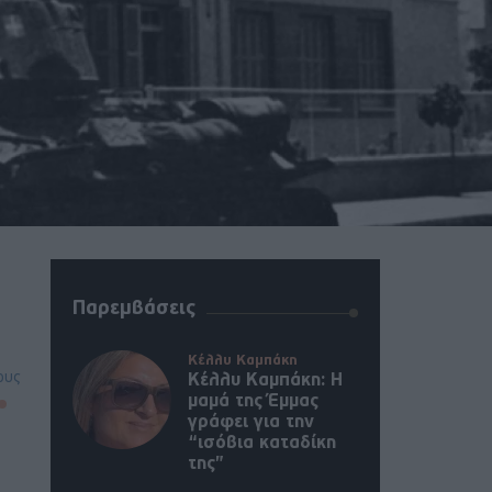
Παρεμβάσεις
Κέλλυ Καμπάκη
ους
Κέλλυ Καμπάκη: Η
μαμά της Έμμας
γράφει για την
“ισόβια καταδίκη
της”