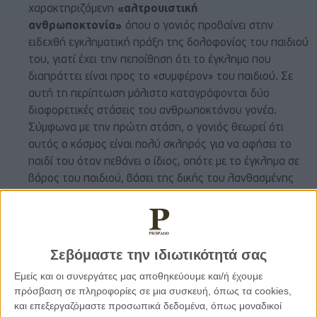
χαρακτηριζόμενη
«αλτρουιστική
ανθρωποκτονία»
όπου ο γονιός προβαίνει στην
ειδεχθή εγκληματική πράξη της δολοφονίας του παιδιού
του, γιατί έχει την πεποίθηση ότι το έγκλημα που
διαπράττει είναι προς το «συμφέρον» του παιδιού. Σε
αυτή τη περίπτωση μάλιστα καταγράφονται δύο
διαφορετικές στάσεις του ανθρωποκτόνου γονέα.
Σύμφωνα με την πρώτη στάση, ο γονιός θεωρεί ότι
αυτός ο κόσμος είναι πολύ σκληρός για να αφήσει το
παιδί του όταν πεθάνει ο ίδιος, οπότε με το έγκλημα σε
βάρος του παιδιού, βάσει της δικής του λανθασμένης
κοσμοθεωρίας, αισθάνεται ότι το προστατεύει και το
γλυτώνει από τη ματαιότητα αυτού του κόσμου. Σε
αυτές τις υποθέσεις ο γονιός μπορεί, για παράδειγμα, να
είναι πολύ μεγάλος σε ηλικία ή να αντιμετωπίζει ένα
Σεβόμαστε την ιδιωτικότητά σας
σοβαρό ζήτημα υγείας και να φοβάται για το μέλλον του
Εμείς και οι συνεργάτες μας αποθηκεύουμε και/ή έχουμε
παιδιού εάν αυτό μείνει μόνο του χωρίς τη δική του
πρόσβαση σε πληροφορίες σε μια συσκευή, όπως τα cookies,
στήριξη και υποστήριξη.
Στη δεύτερη περίπτωση μιας
και επεξεργαζόμαστε προσωπικά δεδομένα, όπως μοναδικοί
«αλτρουιστικής ανθρωποκτονίας»
ο γονιός θέλει να