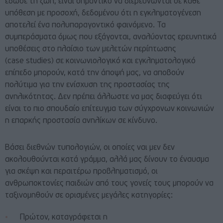
έδωσε τη ζωή, είναι σημαντικό να διερευνώνται σε κάθε
υπόθεση με προσοχή, δεδομένου ότι η εγκληματογένεση
αποτελεί ένα πολυπαραγοντικό φαινόμενο. Τα
συμπεράσματα όμως που εξάγονται, αναλύοντας ερευνητικά
υποθέσεις στο πλαίσιο των μελετών περίπτωσης
(case studies) σε κοινωνιολογικό και εγκληματολογικό
επίπεδο μπορούν, κατά την άποψή μας, να αποβούν
πολύτιμα για την ενίσχυση της προστασίας της
ανηλικότητας. Δεν πρέπει άλλωστε να μας διαφεύγει ότι
είναι το πιο σπουδαίο επίτευγμα των σύγχρονων κοινωνιών
η επαρκής προστασία ανηλίκων σε κίνδυνο.
Βάσει διεθνών τυπολογιών, οι οποίες ναι μεν δεν
ακολουθούνται κατά γράμμα, αλλά μας δίνουν το έναυσμα
για σκέψη και περαιτέρω προβληματισμό, οι
ανθρωποκτονίες παιδιών από τους γονείς τους μπορούν να
ταξινομηθούν σε ορισμένες μεγάλες κατηγορίες:
Πρώτον, καταγράφεται η