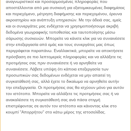
αναγνωριστικοί και προσαρμοσμένες πληροφορίες που
απαλλάξει το παιδί από μια σοβαρή ασθένεια την οποία
αποστέλλονται από μια συσκευή για εξατομικευμένες διαφημίσεις
αντιμετωπίζει, όπως για παράδειγμα από κάποιο σοβαρό
και περιεχόμενο, μέτρηση διαφήμισης και περιεχομένου, έρευνα
ακροατηρίου και ανάπτυξη υπηρεσιών.
Με την άδειά σας, εμείς
ζήτημα σωματικής ή ψυχικής υγείας ή αναπηρία.
και οι συνεργάτες μας ενδέχεται να χρησιμοποιήσουμε ακριβή
Ενδέχεται όμως ο γονιός και σε αυτή την περίπτωση να
δεδομένα γεωγραφικής τοποθεσίας και ταυτοποίησης μέσω
διογκώνει τη σοβαρότητα του προβλήματος στο μυαλό
σάρωσης συσκευών. Μπορείτε να κάνετε κλικ για να συναινέσετε
του και να πρόκειται για ένα πρόβλημα το οποίο μπορεί
στην επεξεργασία από εμάς και τους συνεργάτες μας όπως
να αντιμετωπιστεί. Σε καμία ωστόσο περίπτωση δεν
περιγράφεται παραπάνω. Εναλλακτικά, μπορείτε να αποκτήσετε
μπορεί να δικαιολογηθεί αυτή η ακραία στάση του γονέα
πρόσβαση σε πιο λεπτομερείς πληροφορίες και να αλλάξετε τις
και εδώ απαιτείται η έγκαιρη παρέμβαση των αρμόδιων
προτιμήσεις σας πριν συναινέσετε ή να αρνηθείτε να
συναινέσετε.
Λάβετε υπόψη ότι κάποια επεξεργασία των
φορέων, γιατί οποιοδήποτε πρόβλημα αντιμετωπίζει ένα
προσωπικών σας δεδομένων ενδέχεται να μην απαιτεί τη
παιδί πρέπει να έχει το δικαίωμα σε μια αξιοπρεπή ζωή
συγκατάθεσή σας, αλλά έχετε το δικαίωμα να αρνηθείτε αυτήν
και εάν ο γονιός δεν μπορεί να του την εξασφαλίσει η
την επεξεργασία. Οι προτιμήσεις σας θα ισχύουν μόνο για αυτόν
Πολιτεία οφείλει να στηρίξει και να υποστηρίξει έγκαιρά
τον ιστότοπο. Μπορείτε να αλλάξετε τις προτιμήσεις σας ή να
γονείς που ενδέχεται να βρεθούν σε απόγνωση και σε
ανακαλέσετε τη συγκατάθεσή σας ανά πάσα στιγμή
ένα αδιέξοδο, κυρίως μετά από μακροχρόνια φροντίδα
επιστρέφοντας σε αυτόν τον ιστότοπο και κάνοντας κλικ στο
του παιδιού, και να οδηγηθούν στα άκρα,
κουμπί "Απορρήτου" στο κάτω μέρος της ιστοσελίδας.
λειτουργώντας σε βάρος του παιδιού τους και του
δικαιώματός τους στο ύψιστο αγαθό που είναι η ζωή.