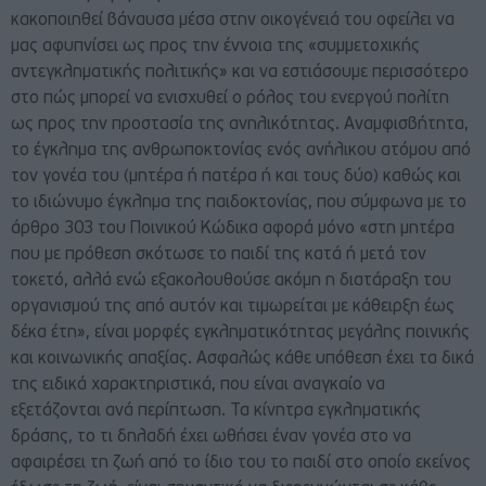
κακοποιηθεί βάναυσα μέσα στην οικογένειά του οφείλει να
μας αφυπνίσει ως προς την έννοια της «συμμετοχικής
αντεγκληματικής πολιτικής» και να εστιάσουμε περισσότερο
στο πώς μπορεί να ενισχυθεί ο ρόλος του ενεργού πολίτη
ως προς την προστασία της ανηλικότητας. Αναμφισβήτητα,
το έγκλημα της ανθρωποκτονίας ενός ανήλικου ατόμου από
τον γονέα του (μητέρα ή πατέρα ή και τους δύο) καθώς και
το ιδιώνυμο έγκλημα της παιδοκτονίας, που σύμφωνα με το
άρθρο 303 του Ποινικού Κώδικα αφορά μόνο «στη μητέρα
που με πρόθεση σκότωσε το παιδί της κατά ή μετά τον
τοκετό, αλλά ενώ εξακολουθούσε ακόμη η διατάραξη του
οργανισμού της από αυτόν και τιμωρείται με κάθειρξη έως
δέκα έτη», είναι μορφές εγκληματικότητας μεγάλης ποινικής
και κοινωνικής απαξίας. Ασφαλώς κάθε υπόθεση έχει τα δικά
της ειδικά χαρακτηριστικά, που είναι αναγκαίο να
εξετάζονται ανά περίπτωση. Τα κίνητρα εγκληματικής
δράσης, το τι δηλαδή έχει ωθήσει έναν γονέα στο να
αφαιρέσει τη ζωή από το ίδιο του το παιδί στο οποίο εκείνος