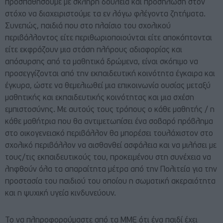
προσπαθήσουμε με σκληρή δουλειά και προσήλωση στον
στόχο να διαχειριστούμε τα εν λόγω φλέγοντα ζητήματα.
Συνεπώς, παιδιά που στο πλαίσιο του σχολικού
περιβάλλοντος είτε περιθωριοποιούνται είτε αποκόπτονται
είτε εκφράζουν μια στάση πλήρους αδιαφορίας και
απόσυρσης από τα μαθητικά δρώμενα, είναι σκόπιμο να
προσεγγίζονται από την εκπαιδευτική κοινότητα έγκαιρα και
έγκυρα, ώστε να θεμελιωθεί μια επικοινωνία ουσίας μεταξύ
μαθητικής και εκπαιδευτικής κοινότητας και μια σχέση
εμπιστοσύνης. Με αυτούς τους τρόπους ο κάθε μαθητής / η
κάθε μαθήτρια που θα αντιμετωπίσει ένα σοβαρό πρόβλημα
στο οικογενειακό περιβάλλον θα μπορέσει τουλάχιστον στο
σχολικό περιβάλλον να αισθανθεί ασφάλεια και να μιλήσει με
τους/τις εκπαιδευτικούς του, προκειμένου στη συνέχεια να
ληφθούν όλα τα απαραίτητα μέτρα από την Πολιτεία για την
προστασία του παιδιού του οποίου η σωματική ακεραιότητα
και η ψυχική υγεία κινδυνεύουν.
Το να πληροφορούμαστε από τα ΜΜΕ ότι ένα παιδί έχει