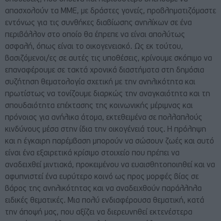
απασχολούν τα ΜΜΕ, με δράστες γονείς, προβληματιζόμαστε
εντόνως για τις συνθήκες διαβίωσης ανηλίκων σε ένα
περιβάλλον στο οποίο θα έπρεπε να είναι απολύτως
ασφαλή, όπως είναι το οικογενειακό. Ως εκ τούτου,
βασιζόμενοι/ες σε αυτές τις υποθέσεις, κρίνουμε σκόπιμο να
επαναφέρουμε σε τακτά χρονικά διαστήματα στη δημόσια
συζήτηση θεματολογία σχετική με την ανηλικότητα και
πρωτίστως να τονίζουμε διαρκώς την αναγκαιότητα και τη
σπουδαιότητα επέκτασης της κοινωνικής μέριμνας και
πρόνοιας για ανήλικα άτομα, εκτεθειμένα σε πολλαπλούς
κινδύνους μέσα στην ίδια την οικογένειά τους. Η πρόληψη
και η έγκαιρη παρέμβαση μπορούν να σώσουν ζωές και αυτό
είναι ένα εξαιρετικά κρίσιμο στοιχείο που πρέπει να
αναδειχθεί μιντιακά, προκειμένου να ευαισθητοποιηθεί και να
αφυπνιστεί ένα ευρύτερο κοινό ως προς μορφές βίας σε
βάρος της ανηλικότητας και να αναδειχθούν παράλληλα
ειδικές θεματικές. Μια πολύ ενδιαφέρουσα θεματική, κατά
την άποψή μας, που αξίζει να διερευνηθεί εκτενέστερα