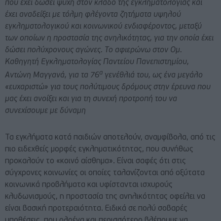
που έχει δώσει ψυχή στον κλάδο της εγκληματολογίας και
έχει αναδείξει με τόλμη φλέγοντα ζητήματα υψηλού
εγκληματολογικού και κοινωνικού ενδιαφέροντος, μεταξύ
των οποίων η προστασία της ανηλικότητας, για την οποία έχει
δώσει πολύχρονους αγώνες. Το αφιερώνω στον Ομ.
Καθηγητή Εγκληματολογίας Παντείου Πανεπιστημίου,
α
Αντώνη Μαγγανά, για τα 76
γενέθλιά του, ως ένα μεγάλο
«ευχαριστώ» για τους πολύτιμους δρόμους στην έρευνα που
μας έχει ανοίξει και για τη συνεχή προτροπή του να
συνεχίσουμε με δύναμη
Τα εγκλήματα κατά παιδιών αποτελούν, αναμφίβολα, από τις
πιο ειδεχθείς μορφές εγκληματικότητας, που συνήθως
προκαλούν το «κοινό αίσθημα». Είναι σαφές ότι στις
σύγχρονες κοινωνίες οι οποίες ταλανίζονται από οξύτατα
κοινωνικά προβλήματα και υφίστανται ισχυρούς
κλυδωνισμούς, η προστασία της ανηλικότητας οφείλει να
είναι βασική προτεραιότητα. Ειδικά σε πολύ σοβαρές
υποθέσεις, που ολοένα και περισσότερο βλέπουμε να