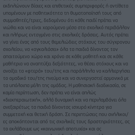
εκδηλώνουν βίαιες και επιθετικές συμπεριφορές ή αντίθετα
υπομένουν με παθητικότητα τη θυματοποίησή τους από
συμμαθητές/τριες, δεδομένου ότι κάθε παιδί πρέπει να
νιώθει και να είναι χαρούμενο μέσα στο σχολικό περιβάλλον
και πλήρως ενταγμένο στις σχολικές δράσεις. Αυτός πρέπει
να γίνει ένας από τους θεμελιώδεις στόχους του σύγχρονου
σχολείου, να «αγκαλιάσει» όλα τα παιδιά δίνοντας τον
απαιτούμενο χώρο και χρόνο σε κάθε μαθητή και σε κάθε
μαθήτρια να αναπτύξει δεξιότητες, να θέσει στόχους και να
ανοίξει τα «φτερά» του/της και παράλληλα να καλλιεργήσει
το ομαδικό του/της πνεύμα και να συνεργαστεί αρμονικά με
τα υπόλοιπα μέλη της ομάδας. Η μαθησιακή διαδικασία, σε
καμία περίπτωση, δεν πρέπει να είναι απλώς
«διεκπεραιωτική», αλλά δυναμική και να περιλαμβάνει όλα
ανεξαιρέτως τα παιδιά δίνοντας ισχυρά κίνητρα για
συμμετοχή και θετική δράση. Σε περιπτώσεις που ανήλικοι/
ες αποκόπτονται από τις σχολικές τους δραστηριότητες, ας
το εκλάβουμε ως «κοινωνική αποτυχία» και ας