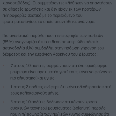
χιονοστιβάδας). Οι συμμετέχοντες κλήθηκαν να απαντήσουν
σε κλειστές ερωτήσεις και δεν είχαν εκ των προτέρων
πληροφορίες σχετικά με το περιεχόμενο του
ερωτηματολογίου, το οποίο απαντήθηκε ανώνυμα.
Πιο αναλυτικά, παρόλο που η πλειοψηφία των πολιτών
(85%) αναγνωρίζει ότι η έκθεση σε υπεριώδη ηλιακή
ακτινοβολία (UV) συμβάλλει στην πρόωρη γήρανση του
δέρματος και την εμφάνιση Καρκίνου του Δέρματος:
7 στους 10 πολίτες συμφώνησαν ότι ένα ομοιόμορφο
μαύρισμα είναι προτιμητέο γιατί τους κάνει να φαίνονται
πιο ελκυστικοί και υγιείς.
1 στους 2 πολίτες ανέφερε ότι κάνει ηλιοθεραπεία κατά
τους καλοκαιρινούς μήνες.
3 στους 10 πολίτες δήλωσαν ότι κάνουν χρήση
συσκευών τεχνητού μαυρίσματος (solarium) παρόλο
που η πλειοψηφία των πολιτών (85%) συμφώνησε ότι