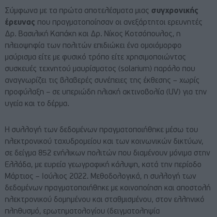
Σύμφωνα με τα πρώτα αποτελέσματα μιας
συγχρονικής
έρευνας
που πραγματοποίησαν οι ανεξάρτητοι ερευνητές
Δρ. Βασιλική Καπάκη και Δρ. Νίκος Κοτσόπουλος, η
πλειοψηφία των πολιτών επιδιώκει ένα ομοιόμορφο
μαύρισμα είτε με φυσικό τρόπο είτε χρησιμοποιώντας
συσκευές τεχνητού μαυρίσματος (solarium) παρόλο που
αναγνωρίζει τις βλαβερές συνέπειες της έκθεσης – χωρίς
προφύλαξη – σε υπεριώδη ηλιακή ακτινοβολία (UV) για την
υγεία και το δέρμα.
Η συλλογή των δεδομένων πραγματοποιήθηκε μέσω του
ηλεκτρονικού ταχυδρομείου και των κοινωνικών δικτύων,
σε δείγμα 852 ενήλικων πολιτών που διαμένουν μόνιμα στην
Ελλάδα, με ευρεία γεωγραφική κάλυψη, κατά την περίοδο
Μάρτιος – Ιούλιος 2022. Μεθοδολογικά, η συλλογή των
δεδομένων πραγματοποιήθηκε με κοινοποίηση και αποστολή
ηλεκτρονικού δομημένου και σταθμισμένου, στον ελληνικό
πληθυσμό, ερωτηματολογίου (δειγματοληψία