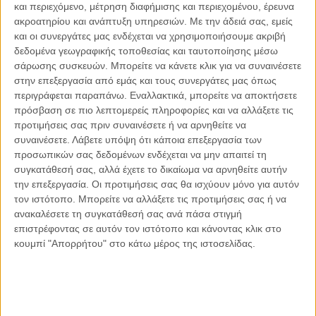
και περιεχόμενο, μέτρηση διαφήμισης και περιεχομένου, έρευνα
γνωρίζουν την ορθή χρήση του αντηλιακού, δηλαδή την
ακροατηρίου και ανάπτυξη υπηρεσιών.
Με την άδειά σας, εμείς
εφαρμογή αντηλιακού 15-30 λεπτά πριν την έκθεση σε
και οι συνεργάτες μας ενδέχεται να χρησιμοποιήσουμε ακριβή
υπεριώδη ηλιακή ακτινοβολία (UV) και την ωριαία
δεδομένα γεωγραφικής τοποθεσίας και ταυτοποίησης μέσω
επαναληπτική χρήση του αντηλιακού ενώ βρίσκονται σε
σάρωσης συσκευών. Μπορείτε να κάνετε κλικ για να συναινέσετε
εξωτερικό χώρο.
στην επεξεργασία από εμάς και τους συνεργάτες μας όπως
περιγράφεται παραπάνω. Εναλλακτικά, μπορείτε να αποκτήσετε
πρόσβαση σε πιο λεπτομερείς πληροφορίες και να αλλάξετε τις
Όσον αφορά το Κακοήθες Μελάνωμα (ΚΜ) και τους
προτιμήσεις σας πριν συναινέσετε ή να αρνηθείτε να
παράγοντες κινδύνου της νόσου, 8 στους 10 πολίτες
συναινέσετε.
Λάβετε υπόψη ότι κάποια επεξεργασία των
αναγνωρίζουν ότι το Κακοήθες Μελάνωμα (ΚΜ) είναι ο πιο
προσωπικών σας δεδομένων ενδέχεται να μην απαιτεί τη
επικίνδυνος τύπος Καρκίνου του Δέρματος και μπορεί να
συγκατάθεσή σας, αλλά έχετε το δικαίωμα να αρνηθείτε αυτήν
οδηγήσει ακόμα και σε θάνατο. Το ίδιο ποσοστό πολιτών
την επεξεργασία. Οι προτιμήσεις σας θα ισχύουν μόνο για αυτόν
τον ιστότοπο. Μπορείτε να αλλάξετε τις προτιμήσεις σας ή να
δήλωσε ότι γνωρίζει, ότι τα σοβαρά ηλιακά εγκαύματα κατά
ανακαλέσετε τη συγκατάθεσή σας ανά πάσα στιγμή
την παιδική ηλικία και το οικογενειακό ιστορικό Κακοήθους
επιστρέφοντας σε αυτόν τον ιστότοπο και κάνοντας κλικ στο
Μελανώματος (ΚΜ) αυξάνουν τον κίνδυνο εμφάνισης
κουμπί "Απορρήτου" στο κάτω μέρος της ιστοσελίδας.
Κακοήθους Μελανώματος (ΚΜ) κατά την ενήλικη ζωή.
Επιπλέον, 1 στους 2 πολίτες είναι ενημερωμένος ότι ο
αριθμός των σπίλων που έχει ένα άτομο αποτελεί