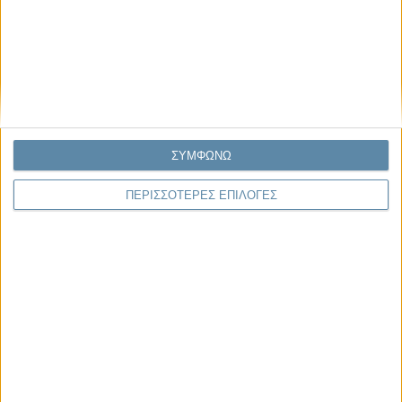
γράφει για την “ισόβια καταδίκη
της”
Γιάννης Πανούσης
Οι μόνοι αθώοι
ΣΥΜΦΩΝΩ
ΠΕΡΙΣΣΟΤΕΡΕΣ ΕΠΙΛΟΓΕΣ
Μας αφορά
29.07.2026, 11:20