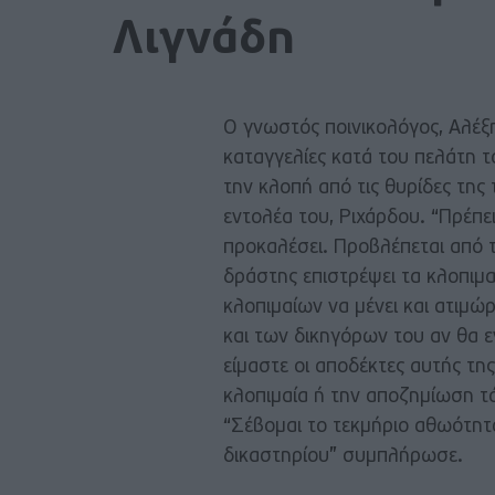
Λιγνάδη
Ο γνωστός ποινικολόγος, Αλέξη
καταγγελίες κατά του πελάτη τ
την κλοπή από τις θυρίδες της
εντολέα του, Ριχάρδου. “Πρέπ
προκαλέσει. Προβλέπεται από 
δράστης επιστρέψει τα κλοπιμα
κλοπιμαίων να μένει και ατιμώ
και των δικηγόρων του αν θα ε
είμαστε οι αποδέκτες αυτής τη
κλοπιμαία ή την αποζημίωση τό
“Σέβομαι το τεκμήριο αθωότητ
δικαστηρίου” συμπλήρωσε.