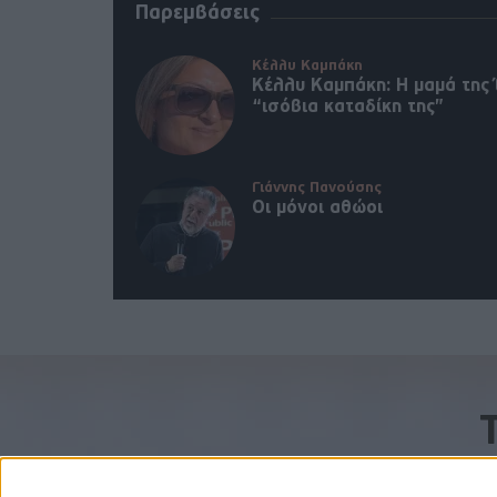
Παρεμβάσεις
Κέλλυ Καμπάκη
Κέλλυ Καμπάκη: Η μαμά της 
“ισόβια καταδίκη της”
Γιάννης Πανούσης
Οι μόνοι αθώοι