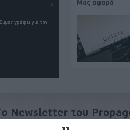
Μας αφορά
Έμμας γράφει για την
To Newsletter του Propag
Λάβετε την ανάλυση της ημέρας στο email σας