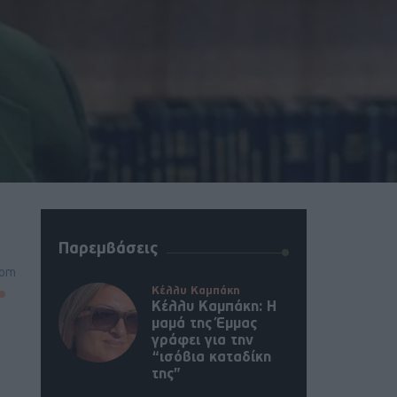
Παρεμβάσεις
oom
Κέλλυ Καμπάκη
Κέλλυ Καμπάκη: Η
μαμά της Έμμας
γράφει για την
“ισόβια καταδίκη
της”