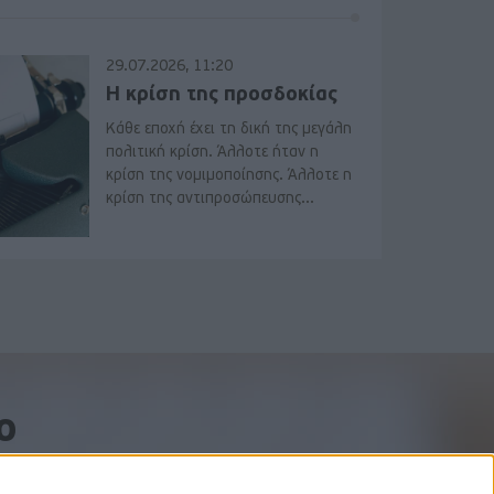
29.07.2026, 11:20
Η κρίση της προσδοκίας
Κάθε εποχή έχει τη δική της μεγάλη
πολιτική κρίση. Άλλοτε ήταν η
κρίση της νομιμοποίησης. Άλλοτε η
κρίση της αντιπροσώπευσης...
o