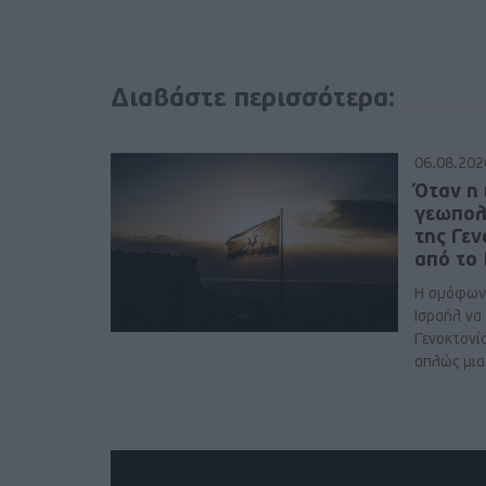
Διαβάστε περισσότερα:
06.08.202
Όταν η 
γεωπολ
της Γε
από το
Η ομόφων
Ισραήλ να
Γενοκτονί
απλώς μια 