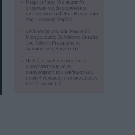
Μέχρι τέλους: Μια σιωπηλή
υπόσχεση για δικαιοσύνη και
αντίσταση στη λήθη – Η μαρτυρία
της 17χρονης Μαρίας
«Ανδρόσφαιρα» και Ψηφιακός
Μισογυνισμός: Οι Αθέατες Απειλές
της Τοξικής Ρητορικής σε
Διαδικτυακές Κοινότητες
Παιδιά σε κίνδυνο μέσα στην
οικογένειά τους και η
σκιαγράφηση του εγκληματικού
προφίλ γυναικών που σκοτώνουν
βρέφη και παιδιά