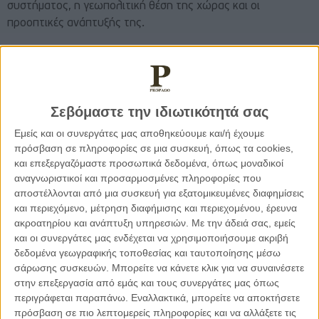
συστήματος, η γεωπολιτική θέση της χώρας και οι
προοπτικές ανάπτυξής της.
Ένα βασικό πρόβλημα που προκύπτει από το φαινόμενο της
υπογεννητικότητας στην χώρα μας είναι η απορρύθμιση του
ασφαλιστικού, καθώς η ισορροπία εργαζομένων και
Σεβόμαστε την ιδιωτικότητά σας
συνταξιούχων έχει αναστραφεί. Με την μείωση του
εργατικού δυναμικού και την παράλληλη αύξηση των
Εμείς και οι συνεργάτες μας αποθηκεύουμε και/ή έχουμε
συνταξιούχων, επέρχεται ραγδαία επιδείνωση των
πρόσβαση σε πληροφορίες σε μια συσκευή, όπως τα cookies,
και επεξεργαζόμαστε προσωπικά δεδομένα, όπως μοναδικοί
οικονομικών των ασφαλιστικών ταμείων και στο τέλος
αναγνωριστικοί και προσαρμοσμένες πληροφορίες που
κατάρρευση του ασφαλιστικού συστήματος.
αποστέλλονται από μια συσκευή για εξατομικευμένες διαφημίσεις
και περιεχόμενο, μέτρηση διαφήμισης και περιεχομένου, έρευνα
Ως απάντηση στο πρόβλημα αυτό, το Υπουργείο Εργασίας
ακροατηρίου και ανάπτυξη υπηρεσιών.
Με την άδειά σας, εμείς
θέσπισε πρόσφατα το κεφαλαιοποιητικό σύστημα
και οι συνεργάτες μας ενδέχεται να χρησιμοποιήσουμε ακριβή
δεδομένα γεωγραφικής τοποθεσίας και ταυτοποίησης μέσω
επικουρικής ασφάλισης, στο οποίο οι εισφορές των
σάρωσης συσκευών. Μπορείτε να κάνετε κλικ για να συναινέσετε
ασφαλισμένων θα αποταμιεύονται σε ατομικούς
στην επεξεργασία από εμάς και τους συνεργάτες μας όπως
λογαριασμούς και θα επενδύονται, δημιουργώντας ένα
περιγράφεται παραπάνω. Εναλλακτικά, μπορείτε να αποκτήσετε
αποθεματικό, από το οποίο θα πληρωθούν οι μελλοντικές
πρόσβαση σε πιο λεπτομερείς πληροφορίες και να αλλάξετε τις