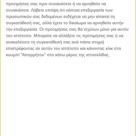
τους συντάξεις. Πρόκειται για μια μεταρρυθμιστική τομή, που
προτιμήσεις σας πριν συναινέσετε ή να αρνηθείτε να
θωρακίζει και διασφαλίζει υψηλότερες συντάξεις για τους
συναινέσετε.
Λάβετε υπόψη ότι κάποια επεξεργασία των
νέους, προσφέροντας μια προοπτική για ένα καλύτερο
προσωπικών σας δεδομένων ενδέχεται να μην απαιτεί τη
συγκατάθεσή σας, αλλά έχετε το δικαίωμα να αρνηθείτε αυτήν
μέλλον. Το μέτρο αυτό θα ισχύσει για τους νεοεισερχόμενους
την επεξεργασία. Οι προτιμήσεις σας θα ισχύουν μόνο για αυτόν
στην αγορά εργασίας από 1η Ιανουαρίου του 2022 που είναι
τον ιστότοπο. Μπορείτε να αλλάξετε τις προτιμήσεις σας ή να
υπόχρεοι επικουρικής ασφάλισης και για όσους νέους το
ανακαλέσετε τη συγκατάθεσή σας ανά πάσα στιγμή
επιθυμούν, κάτω των 35 ετών.
επιστρέφοντας σε αυτόν τον ιστότοπο και κάνοντας κλικ στο
κουμπί "Απορρήτου" στο κάτω μέρος της ιστοσελίδας.
Σε προτεραιότητα θέτει η ελληνική κυβέρνηση και το θέμα
στήριξης και θωράκισης του θεσμού της ελληνικής
οικογένειας, μέσα από μια σειρά μέτρων που έχει ήδη
θεσπίσει και εφαρμόζει, όπως το επίδομα 2.000 ευρώ για
κάθε παιδί που γεννιέται, μια ρύθμιση που φιλοδοξεί να
αποτελέσει ένα από τα νέα θεμέλια της σύγχρονης
δημογραφικής πολιτικής της χώρας, η αύξηση του
αφορολόγητου κατά 1.000 ευρώ για κάθε παιδί, η
επαναφορά επιδομάτων σε τρίτεκνες και πολύτεκνες
οικογένειες, η αύξηση της χρηματοδότησης και η διεύρυνση
κριτηρίων στο πρόγραμμα των voucher για τους