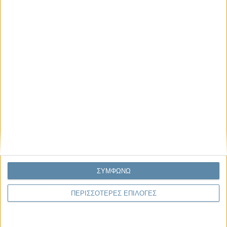
04.08.2026, 11:30
Στην εποχή της κατανόησης της πληροφορίας
Ζούμε σε μια παράδοξη εποχή. Ποτέ άλλοτε στην ιστορία της
ανθρωπότητας δεν είχαμε πρόσβαση σε τόση πληροφορία. Μέσα σε
λίγα..
ΣΥΜΦΩΝΩ
ΠΕΡΙΣΣΟΤΕΡΕΣ ΕΠΙΛΟΓΕΣ
Παρεμβάσεις