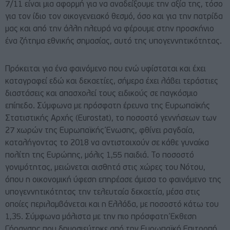
7/11 είναι μια αφορμή για να αναδείξουμε την αξία της, τόσο
για τον ίδιο τον οικογενειακό θεσμό, όσο και για την πατρίδα
μας και από την άλλη πλευρά να φέρουμε στην προσκήνιο
ένα ζήτημα εθνικής σημασίας, αυτό της υπογεννητικότητας.
Πρόκειται για ένα φαινόμενο που ενώ υφίσταται και έχει
καταγραφεί εδώ και δεκαετίες, σήμερα έχει λάβει τεράστιες
διαστάσεις και απασχολεί τους ειδικούς σε παγκόσμιο
επίπεδο. Σύμφωνα με πρόσφατη έρευνα της Ευρωπαϊκής
Στατιστικής Αρχής (Eurostat), το ποσοστό γεννήσεων των
27 χωρών της Ευρωπαϊκής Ένωσης, φθίνει ραγδαία,
καταλήγοντας το 2018 να αντιστοιχούν σε κάθε γυναίκα
πολίτη της Ευρώπης, μόλις 1,55 παιδιά. Το ποσοστό
γονιμότητας, μειώνεται αισθητά στις χώρες του Νότου,
όπου η οικονομική ύφεση επηρέασε άμεσα το φαινόμενο της
υπογεννητικότητας την τελευταία δεκαετία, μέσα στις
οποίες περιλαμβάνεται και η Ελλάδα, με ποσοστό κάτω του
1,35. Σύμφωνα μάλιστα με την πιο πρόσφατη Έκθεση
Γήρανσης που δημοσιεύτηκε από την Ευρωπαϊκή Επιτροπή,