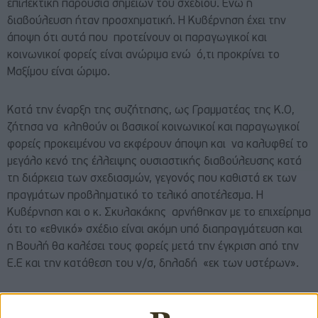
επιλεκτική παρουσία σημείων του σχεδίου. Ενώ η
διαβούλευση ήταν προσχηματική. Η Κυβέρνηση έχει την
άποψη ότι αυτά που προτείνουν οι παραγωγικοί και
κοινωνικοί φορείς είναι ανώριμα ενώ ό,τι προκρίνει το
Μαξίμου είναι ώριμο.
Κατά την έναρξη της συζήτησης, ως Γραμματέας της Κ.Ο,
ζήτησα να κληθούν οι βασικοί κοινωνικοί και παραγωγικοί
φορείς προκειμένου να εκφέρουν άποψη και να καλυφθεί το
μεγάλο κενό της έλλειψης ουσιαστικής διαβούλευσης κατά
τη διάρκεια των σχεδιασμών, γεγονός που καθιστά εκ των
πραγμάτων προβληματικό το τελικό αποτέλεσμα. Η
Κυβέρνηση και ο κ. Σκυλακάκης αρνήθηκαν με το επιχείρημα
ότι το «εθνικό» σχέδιο είναι ακόμη υπό διαπραγμάτευση και
η Βουλή θα καλέσει τους φορείς μετά την έγκριση από την
Ε.Ε και την κατάθεση του ν/σ, δηλαδή «εκ των υστέρων».
Είναι σαφές ότι
η Κυβέρνηση είναι αποφασισμένη να