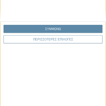
Παρεμβάσεις
ΣΥΜΦΩΝΩ
Κέλλυ Καμπάκη
Κέλλυ Καμπάκη: Η μαμά της Έμμας
ΠΕΡΙΣΣΟΤΕΡΕΣ ΕΠΙΛΟΓΕΣ
γράφει για την “ισόβια καταδίκη
της”
Γιάννης Πανούσης
Οι μόνοι αθώοι
Μας αφορά