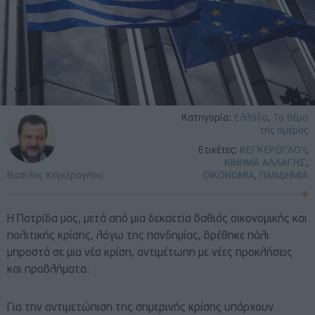
Κατηγορία:
Ελλάδα
,
Το θέμα
της ημέρας
Ετικέτες:
ΚΕΓΚΕΡΟΓΛΟΥ
,
ΚΙΝΗΜΑ ΑΛΛΑΓΗΣ
,
Βασίλης Κεγκέρογλου
ΟΙΚΟΝΟΜΙΑ
,
ΠΑΝΔΗΜΙΑ
H Πατρίδα μας, μετά από μια δεκαετία βαθιάς οικονομικής και
πολιτικής κρίσης, λόγω της πανδημίας, βρέθηκε πάλι
μπροστά σε μια νέα κρίση, αντιμέτωπη με νέες προκλήσεις
και προβλήματα.
Για την αντιμετώπιση της σημερινής κρίσης υπάρχουν