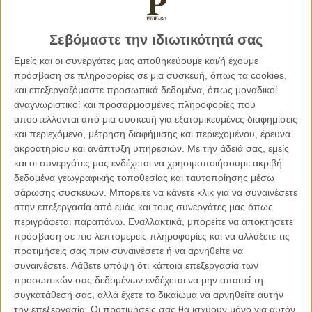
προχωρήσει ερήμην των παραγωγικών φορέων και
των πολιτών,
χωρίς να αφουγκραστεί τις ανάγκες τους.
Θα καταθέσει ένα κυβερνητικό και όχι εθνικό σχέδιο
Σεβόμαστε την ιδιωτικότητά σας
ανάπτυξης για το μέλλον της χώρας που θα έχει
Εμείς και οι συνεργάτες μας αποθηκεύουμε και/ή έχουμε
εκπονηθεί στο στενό πλαίσιο του δήθεν «επιτελικού
πρόσβαση σε πληροφορίες σε μια συσκευή, όπως τα cookies,
κράτους», χωρίς διάλογο και συναίνεση. Η χώρα και το
και επεξεργαζόμαστε προσωπικά δεδομένα, όπως μοναδικοί
μέλλον της όμως δεν ανήκει στην Κυβέρνηση, ανήκει στο
αναγνωριστικοί και προσαρμοσμένες πληροφορίες που
λαό της, στους Έλληνες, για να θυμηθούμε τον αείμνηστο
αποστέλλονται από μια συσκευή για εξατομικευμένες διαφημίσεις
και περιεχόμενο, μέτρηση διαφήμισης και περιεχομένου, έρευνα
ηγέτη μας Ανδρέα Παπανδρέου.
ακροατηρίου και ανάπτυξη υπηρεσιών.
Με την άδειά σας, εμείς
και οι συνεργάτες μας ενδέχεται να χρησιμοποιήσουμε ακριβή
Το σχέδιο της Κυβέρνησης, που θέλει να το μετατρέψει σε
δεδομένα γεωγραφικής τοποθεσίας και ταυτοποίησης μέσω
Εθνικό δεν έχει αναπτυξιακή,
σάρωσης συσκευών. Μπορείτε να κάνετε κλικ για να συναινέσετε
κοινωνική, περιφερειακή και περιβαλλοντική διάσταση. Δεν
στην επεξεργασία από εμάς και τους συνεργάτες μας όπως
περιγράφεται παραπάνω. Εναλλακτικά, μπορείτε να αποκτήσετε
θέτει τα θεμέλια ενός νέου αναπτυξιακού μοντέλου που έχει
πρόσβαση σε πιο λεπτομερείς πληροφορίες και να αλλάξετε τις
απόλυτη ανάγκη η χώρα, δεν έχει ρήτρα απασχόλησης για
προτιμήσεις σας πριν συναινέσετε ή να αρνηθείτε να
τις επενδύσεις, δε λαμβάνει υπόψη του τις περιφερειακές και
συναινέσετε.
Λάβετε υπόψη ότι κάποια επεξεργασία των
τοπικές ανάγκες και προτεραιότητες, δεν υπάρχει
προσωπικών σας δεδομένων ενδέχεται να μην απαιτεί τη
καμιά αναφορά σε Βιομηχανικά Πάρκα και Αγροτικά Πάρκα
συγκατάθεσή σας, αλλά έχετε το δικαίωμα να αρνηθείτε αυτήν
με στόχο την εξασφάλιση συνεργασιών, εξωστρέφειας και
την επεξεργασία. Οι προτιμήσεις σας θα ισχύουν μόνο για αυτόν