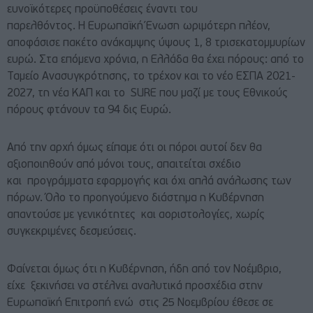
ευνοϊκότερες προϋποθέσεις έναντι του
παρελθόντος. H Ευρωπαϊκή Ένωση
ωριμότερη πλέον,
αποφάσισε πακέτο ανάκαμψης ύψους 1, 8 τρισεκατομμυρίων
ευρώ. Στα επόμενα χρόνια, η Ελλάδα θα έχει πόρους: από το
Ταμείο Ανασυγκρότησης, το τρέχον και το νέο ΕΣΠΑ 2021-
2027, τη νέα ΚΑΠ και το SURE που μαζί με τους Εθνικούς
πόρους φτάνουν τα 94 δις Ευρώ.
Από την αρχή όμως είπαμε ότι οι πόροι αυτοί δεν θα
αξιοποιηθούν από μόνοι τους, απαιτείται σχέδιο
και προγράμματα εφαρμογής και όχι απλά ανάλωσης των
πόρων. Όλο το προηγούμενο διάστημα η Κυβέρνηση
απαντούσε με γενικότητες και αοριστολογίες, χωρίς
συγκεκριμένες δεσμεύσεις.
Φαίνεται όμως ότι η Κυβέρνηση, ήδη από τον Νοέμβριο,
είχε ξεκινήσει να στέλνει αναλυτικά προσχέδια στην
Ευρωπαϊκή Επιτροπή ενώ στις 25 Νοεμβρίου έθεσε σε