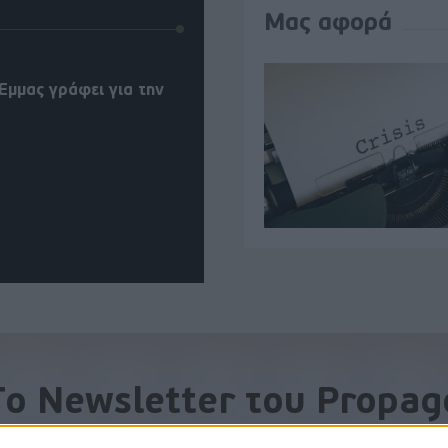
Μας αφορά
Έμμας γράφει για την
To Newsletter του Propag
Λάβετε την ανάλυση της ημέρας στο email σας