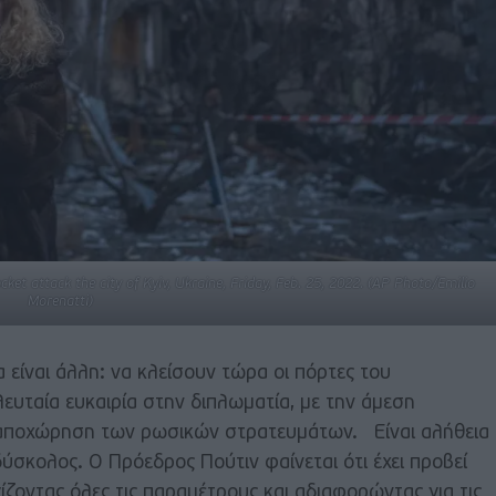
cket attack the city of Kyiv, Ukraine, Friday, Feb. 25, 2022. (AP Photo/Emilio
Morenatti)
είναι άλλη: να κλείσουν τώρα οι πόρτες του
λευταία ευκαιρία στην διπλωματία, με την άμεση
 αποχώρηση των ρωσικών στρατευμάτων. Είναι αλήθεια
δύσκολος. Ο Πρόεδρος Πούτιν φαίνεται ότι έχει προβεί
ζοντας όλες τις παραμέτρους και αδιαφορώντας για τις