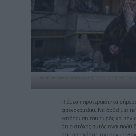
Natali Sevriukova reacts next to her house following a ro
Η άμεση προτεραιότητα σήμερα 
φρενοκομείου. Να δοθεί μια τε
κατάπαυση του πυρός και την
ότι ο στόχος αυτός είναι πολύ 
στις αποφάσεις του συνυπολογί