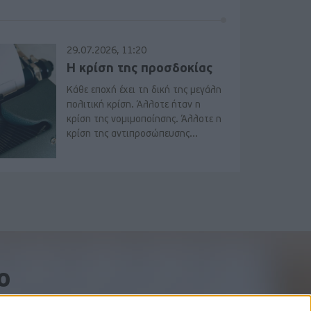
29.07.2026, 11:20
Η κρίση της προσδοκίας
Κάθε εποχή έχει τη δική της μεγάλη
πολιτική κρίση. Άλλοτε ήταν η
κρίση της νομιμοποίησης. Άλλοτε η
κρίση της αντιπροσώπευσης...
o