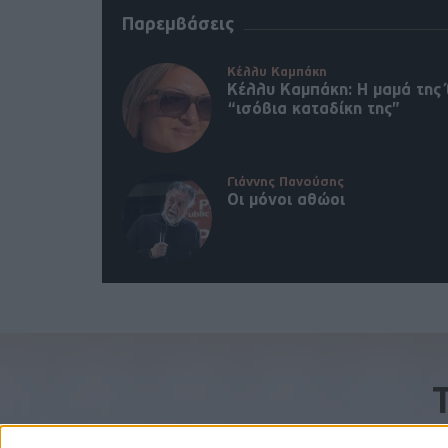
Παρεμβάσεις
Κέλλυ Καμπάκη
Κέλλυ Καμπάκη: Η μαμά της 
“ισόβια καταδίκη της”
Γιάννης Πανούσης
Οι μόνοι αθώοι