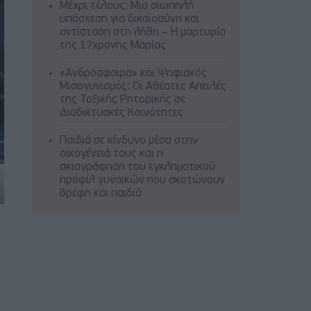
Μέχρι τέλους: Μια σιωπηλή
υπόσχεση για δικαιοσύνη και
αντίσταση στη λήθη – Η μαρτυρία
της 17χρονης Μαρίας
«Ανδρόσφαιρα» και Ψηφιακός
Μισογυνισμός: Οι Αθέατες Απειλές
της Τοξικής Ρητορικής σε
Διαδικτυακές Κοινότητες
Παιδιά σε κίνδυνο μέσα στην
οικογένειά τους και η
σκιαγράφηση του εγκληματικού
προφίλ γυναικών που σκοτώνουν
βρέφη και παιδιά