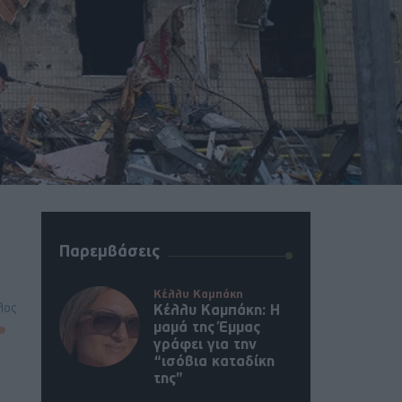
Παρεμβάσεις
Κέλλυ Καμπάκη
λος
Κέλλυ Καμπάκη: Η
μαμά της Έμμας
γράφει για την
“ισόβια καταδίκη
της”