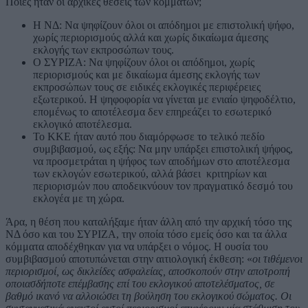
Ποιες ήταν οι αρχικές θέσεις των κομμάτων;
Η ΝΔ: Να ψηφίζουν όλοι οι απόδημοι με επιστολική ψήφο,
χωρίς περιορισμούς αλλά και χωρίς δικαίωμα άμεσης
εκλογής των εκπροσώπων τους.
Ο ΣΥΡΙΖΑ: Να ψηφίζουν όλοι οι απόδημοι, χωρίς
περιορισμούς και με δικαίωμα άμεσης εκλογής των
εκπροσώπων τους σε ειδικές εκλογικές περιφέρειες
εξωτερικού. Η ψηφοφορία να γίνεται με ενιαίο ψηφοδέλτιο,
επομένως το αποτέλεσμα δεν επηρεάζει το εσωτερικό
εκλογικό αποτέλεσμα.
Το ΚΚΕ ήταν αυτό που διαμόρφωσε το τελικό πεδίο
συμβιβασμού, ως εξής: Να μην υπάρξει επιστολική ψήφος,
να προσμετράται η ψήφος των αποδήμων στο αποτέλεσμα
των εκλογών εσωτερικού, αλλά βάσει κριτηρίων και
περιορισμών που αποδεικνύουν τον πραγματικό δεσμό του
εκλογέα με τη χώρα.
Άρα, η θέση που καταλήξαμε ήταν άλλη από την αρχική τόσο της
ΝΔ όσο και του ΣΥΡΙΖΑ, την οποία τόσο εμείς όσο και τα άλλα
κόμματα αποδέχθηκαν για να υπάρξει ο νόμος. Η ουσία του
συμβιβασμού αποτυπώνεται στην αιτιολογική έκθεση: «
οι τιθέμενοι
περιορισμοί, ως δικλείδες ασφαλείας, αποσκοπούν στην αποτροπή
οποιασδήποτε επέμβασης επί του εκλογικού αποτελέσματος, σε
βαθμό ικανό να αλλοιώσει τη βούληση του εκλογικού σώματος. Οι