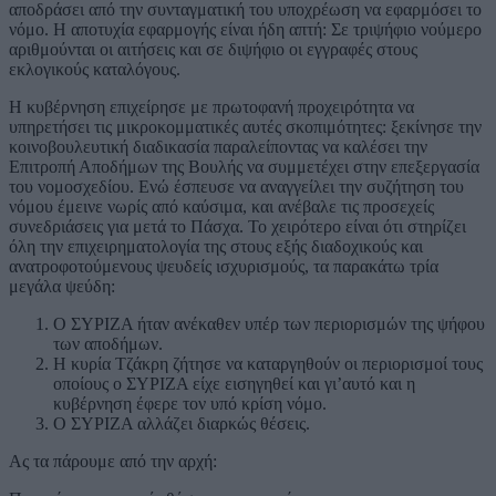
αποδράσει από την συνταγματική του υποχρέωση να εφαρμόσει το
νόμο. Η αποτυχία εφαρμογής είναι ήδη απτή: Σε τριψήφιο νούμερο
αριθμούνται οι αιτήσεις και σε διψήφιο οι εγγραφές στους
εκλογικούς καταλόγους.
Η κυβέρνηση επιχείρησε με πρωτοφανή προχειρότητα να
υπηρετήσει τις μικροκομματικές αυτές σκοπιμότητες: ξεκίνησε την
κοινοβουλευτική διαδικασία παραλείποντας να καλέσει την
Επιτροπή Αποδήμων της Βουλής να συμμετέχει στην επεξεργασία
του νομοσχεδίου. Ενώ έσπευσε να αναγγείλει την συζήτηση του
νόμου έμεινε νωρίς από καύσιμα, και ανέβαλε τις προσεχείς
συνεδριάσεις για μετά το Πάσχα. Το χειρότερο είναι ότι στηρίζει
όλη την επιχειρηματολογία της στους εξής διαδοχικούς και
ανατροφοτούμενους ψευδείς ισχυρισμούς, τα παρακάτω τρία
μεγάλα ψεύδη:
Ο ΣΥΡΙΖΑ ήταν ανέκαθεν υπέρ των περιορισμών της ψήφου
των αποδήμων.
Η κυρία Τζάκρη ζήτησε να καταργηθούν οι περιορισμοί τους
οποίους ο ΣΥΡΙΖΑ είχε εισηγηθεί και γι’αυτό και η
κυβέρνηση έφερε τον υπό κρίση νόμο.
Ο ΣΥΡΙΖΑ αλλάζει διαρκώς θέσεις.
Ας τα πάρουμε από την αρχή: