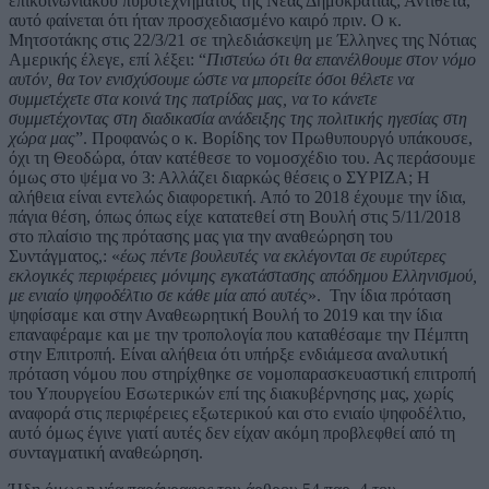
επικοινωνιακού πυροτεχνήματος της Νέας Δημοκρατίας; Αντίθετα,
αυτό φαίνεται ότι ήταν προσχεδιασμένο καιρό πριν. Ο κ.
Μητσοτάκης στις 22/3/21 σε τηλεδιάσκεψη με Έλληνες της Νότιας
Αμερικής έλεγε, επί λέξει: “
Πιστεύω ότι θα επανέλθουμε στον νόμο
αυτόν, θα τον ενισχύσουμε ώστε να μπορείτε όσοι θέλετε να
συμμετέχετε στα κοινά της πατρίδας μας, να το κάνετε
συμμετέχοντας στη διαδικασία ανάδειξης της πολιτικής ηγεσίας στη
χώρα μας
”. Προφανώς ο κ. Βορίδης τον Πρωθυπουργό υπάκουσε,
όχι τη Θεοδώρα, όταν κατέθεσε το νομοσχέδιο του. Ας περάσουμε
όμως στο ψέμα νο 3: Αλλάζει διαρκώς θέσεις ο ΣΥΡΙΖΑ; Η
αλήθεια είναι εντελώς διαφορετική. Από το 2018 έχουμε την ίδια,
πάγια θέση, όπως όπως είχε κατατεθεί στη Βουλή στις 5/11/2018
στο πλαίσιο της πρότασης μας για την αναθεώρηση του
Συντάγματος,: «
έως πέντε βουλευτές να εκλέγονται σε ευρύτερες
εκλογικές περιφέρειες μόνιμης εγκατάστασης απόδημου Ελληνισμού,
με ενιαίο ψηφοδέλτιο σε κάθε μία από αυτές
». Την ίδια πρόταση
ψηφίσαμε και στην Αναθεωρητική Βουλή το 2019 και την ίδια
επαναφέραμε και με την τροπολογία που καταθέσαμε την Πέμπτη
στην Επιτροπή. Είναι αλήθεια ότι υπήρξε ενδιάμεσα αναλυτική
πρόταση νόμου που στηρίχθηκε σε νομοπαρασκευαστική επιτροπή
του Υπουργείου Εσωτερικών επί της διακυβέρνησης μας, χωρίς
αναφορά στις περιφέρειες εξωτερικού και στο ενιαίο ψηφοδέλτιο,
αυτό όμως έγινε γιατί αυτές δεν είχαν ακόμη προβλεφθεί από τη
συνταγματική αναθεώρηση.