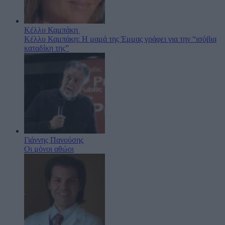
Κέλλυ Καμπάκη
Κέλλυ Καμπάκη: Η μαμά της Έμμας γράφει για την “ισόβια
καταδίκη της”
Γιάννης Πανούσης
Οι μόνοι αθώοι