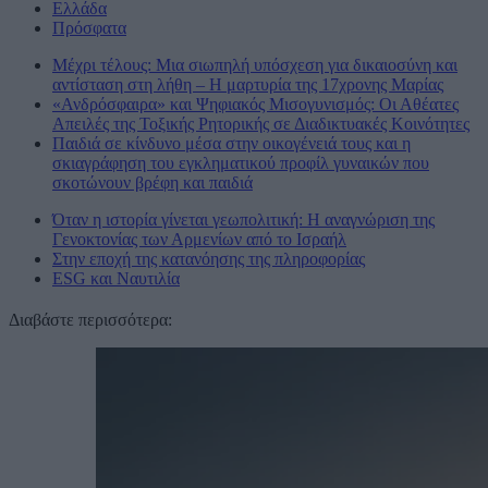
Ελλάδα
Πρόσφατα
Μέχρι τέλους: Μια σιωπηλή υπόσχεση για δικαιοσύνη και
αντίσταση στη λήθη – Η μαρτυρία της 17χρονης Μαρίας
«Ανδρόσφαιρα» και Ψηφιακός Μισογυνισμός: Οι Αθέατες
Απειλές της Τοξικής Ρητορικής σε Διαδικτυακές Κοινότητες
Παιδιά σε κίνδυνο μέσα στην οικογένειά τους και η
σκιαγράφηση του εγκληματικού προφίλ γυναικών που
σκοτώνουν βρέφη και παιδιά
Όταν η ιστορία γίνεται γεωπολιτική: Η αναγνώριση της
Γενοκτονίας των Αρμενίων από το Ισραήλ
Στην εποχή της κατανόησης της πληροφορίας
ESG και Ναυτιλία
Διαβάστε περισσότερα: