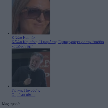
Κέλλυ Καμπάκη
Κέλλυ Καμπάκη: Η μαμά της Έμμας γράφει για την “ισόβια
καταδίκη της”
Γιάννης Πανούσης
Οι μόνοι αθώοι
Μας αφορά