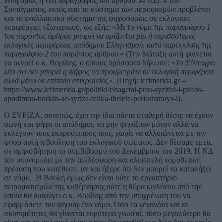
Ήδη όμως η νέα παράγραφος του άρθρου 54 παρ. 4 του
Συντάγματος, εκτός από το σύστημα των περιορισμών προβλέπει
και το εναλλακτικό σύστημα της ψηφοφορίας σε εκλογικές
περιφέρειες εξωτερικού, ως εξής: «
Με το νόμο της παραγράφου 1
του παρόντος άρθρου μπορεί να ορίζονται μία ή περισσότερες
εκλογικές περιφέρειες απόδημου Ελληνισμού, κατά παρέκκλιση της
παραγράφου 2 του παρόντος άρθρου
.» (Την διάταξη αυτή φαίνεται
να αγνοεί ο κ. Βορίδης, ο οποίος πρόσφατα δήλωσε: «
Το Σύνταγμα
λέει ότι δεν μπορεί η ψήφος να προσμετράτε σε εκλογική περιφέρεια
αλλά μόνο σε επίπεδο επικρατείας
». (Πηγή: iefimerida.gr –
https://www.iefimerida.gr/politiki/eisagetai-pros-syzitisi-i-psifos-
apodimon-boridis-se-syriza-telika-thelete-periorismoys-i).
Ο ΣΥΡΙΖΑ, συνεπώς, έχει την ίδια πάντα σταθερή θέση: να έχουν
φωνή και ψήφο οι απόδημοι, να μην ψηφίζουν μόνον αλλά να
εκλέγουν τους εκπροσώπους τους, χωρίς να αλλοιώνεται με την
ψήφο αυτή η βούληση του εκλογικού σώματος. Δεν θέσαμε εμείς
σε αμφισβήτηση το συμβιβασμό του Δεκεμβρίου του 2019. Η ΝΔ
τον υπονομεύει με την ατελέσφορη και αλυσιτελή νομοθετική
πρόταση που κατέθεσε, αν και ήξερε ότι δεν μπορεί να καταλήξει
σε νόμο. Η Βουλή όμως δεν είναι ούτε το εργαστήριο
πειραματισμών της κυβέρνησης ούτε η θύρα κινδύνου από την
οποία θα διαφύγει ο κ. Βορίδης από την υποχρέωση του να
εφαρμόσετε τον ψηφισμένο νόμο. Όσο τα γεγονότα και οι
σκοπιμότητες θα γίνονται ευρύτερα γνωστά, τόσο μεγαλύτερο θα