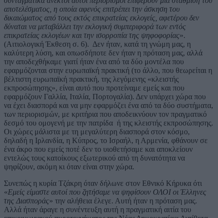
συνταγματικά ανεκτοί αυτοί περιορισμοί επιφέρουν μία στάθμιση του
αποτελέσματος, η οποία αφενός επιτρέπει την άσκηση του
δικαιώματος από τους εκτός επικρατείας εκλογείς, αφετέρου δεν
δύναται να μεταβάλλει την εκλογική συμπεριφορά των εντός
επικρατείας εκλογέων και την ισορροπία της ψηφοφορίας
».
(Αιτιολογική Έκθεση σ. 6). Δεν ήταν, κατά τη γνώμη μας, η
καλύτερη λύση, και οπωσδήποτε δεν ήταν η πρόταση μας, αλλά
την αποδεχθήκαμε γιατί ήταν ένα από τα δύο μοντέλα που
εφαρμόζονται στην ευρωπαϊκή πρακτική (το άλλο, που θεωρείται η
βέλτιστη ευρωπαϊκή πρακτική, της λεγόμενης «κλειστής
εκπροσώπησης», είναι αυτό που προτείναμε εμείς και που
εφαρμόζουν Γαλλία, Ιταλία, Πορτογαλία). Δεν υπάρχει χώρα που
να έχει διασπορά και να μην εφαρμόζει ένα από τα δύο συστήματα,
των περιορισμών, με κριτήρια που αποδεικνύουν τον πραγματικό
δεσμό του ομογενή με την πατρίδα ή της κλειστής εκπροσώπησης.
Οι χώρες μάλιστα με τη μεγαλύτερη διασπορά στον κόσμο,
δηλαδή η Ιρλανδία, η Κύπρος, το Ισραήλ, η Αρμενία, φθάνουν σε
ένα άκρο που εμείς ποτέ δεν το υιοθετήσαμε και αποκλείουν
εντελώς τους κατοίκους εξωτερικού από τη δυνατότητα να
ψηφίζουν, ακόμη κι όταν είναι στην χώρα.
Συνεπώς η κυρία Τζάκρη όταν δήλωνε στον Εθνικό Κήρυκα ότι
«
Εμείς είμαστε αυτοί που ζητήσαμε να ψηφίσουν ΟΛΟΙ οι Έλληνες
της Διασποράς
» την αλήθεια έλεγε. Αυτή ήταν η πρόταση μας.
Αλλά ήταν άραγε η συνέντευξη αυτή η πραγματική αιτία του