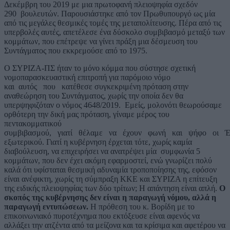
Δεκέμβρη του 2019 με μια πρωτοφανή πλειοψηφία σχεδόν
290 βουλευτών. Παρουσιάστηκε από τον Πρωθυπουργό ως μία
από τις μεγάλες θεσμικές τομές της μεταπολίτευσης. Πέρα από τις
υπερβολές αυτές, απετέλεσε ένα δύσκολο συμβιβασμό μεταξύ των
κομμάτων, που επέτρεψε να γίνει πράξη μια δέσμευση του
Συντάγματος που εκκρεμούσε από το 1975.
Ο ΣΥΡΙΖΑ-ΠΣ ήταν το μόνο κόμμα που σύστησε σχετική
νομοπαρασκευαστική επιτροπή για παρόμοιο νόμο
και αυτός που κατέθεσε συγκεκριμένη πρόταση στην
αναθεώρηση του Συντάγματος, χωρίς την οποία δεν θα
υπερψηφιζόταν ο νόμος 4648/2019. Εμείς, μολονότι θεωρούσαμε
ορθότερη την δική μας πρόταση, γίναμε μέρος του
πεντακομματικού
συμβιβασμού, γιατί θέλαμε να έχουν φωνή και ψήφο οι Έ
εξωτερικού. Γιατί η κυβέρνηση έρχεται τότε, χωρίς καμία
διαβούλευση, να επιχειρήσει να ανατρέψει μία συμφωνία 5
κομμάτων, που δεν έχει ακόμη εφαρμοστεί, ενώ γνωρίζει πολύ
καλά ότι υφίσταται θεσμική αδυναμία τροποποίησης της, εφόσον
είναι ανέφικτη, χωρίς τη σύμπραξη ΚΚΕ και ΣΥΡΙΖΑ η επίτευξη
της ειδικής πλειοψηφίας των δύο τρίτων; Η απάντηση είναι απλή.
Ο
σκοπός της κυβέρνησης δεν είναι η παραγωγή νόμου, αλλά η
παραγωγή εντυπώσεων.
Η πρόθεση του κ. Βορίδη με το
επικοινωνιακό πυροτέχνημα που εκτόξευσε είναι αφενός να
αλλάξει την ατζέντα από τα μείζονα και τα κρίσιμα και αφετέρου να